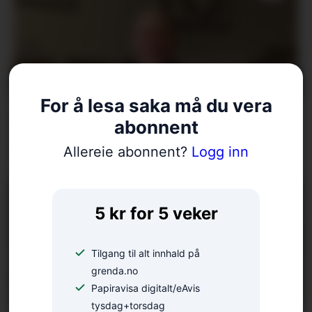
For å lesa saka må du vera
Arrangerer introkurs i zen-
abonnent
meditasjon
Allereie abonnent?
Logg inn
5 kr for 5 veker
Tilgang til alt innhald på
grenda.no
Papiravisa digitalt/eAvis
tysdag+torsdag