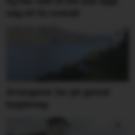
Eg har sett at ein kan laga
seg eit liv overalt
Arrangerer tur på gamal
bygdeveg