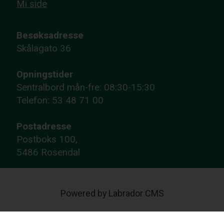
Mi side
Besøksadresse
Skålagato 36
Opningstider
Sentralbord mån-fre: 08:30-15:30
Telefon: 53 48 71 00
Postadresse
Postboks 100,
5486 Rosendal
Powered by Labrador CMS