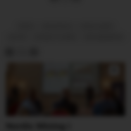
FRITID
FRILUFTSLIV
FRIVILLIGHET
KULTUR
SOSIALE TILHØVE
HØYLANDSBYGD
Nordic Mining i