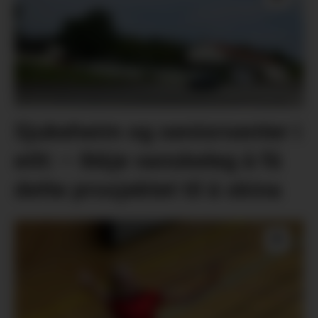
Sjukeheim og seniorsenter i
eitt: – Ikkje vanskeleg å få
dette prosjektet til å skina