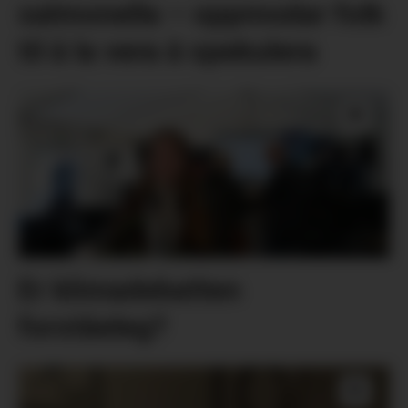
salmonella – oppmodar folk
til å la vera å spekulera
Er klimadebatten
forståeleg?