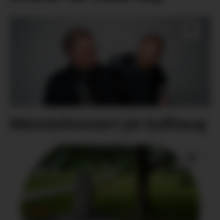
Meisterkonsert på Gullhaug