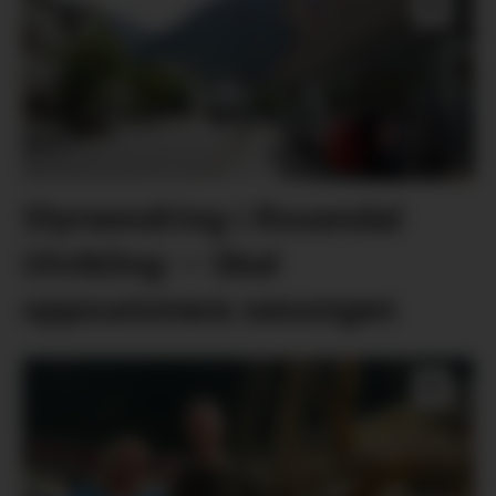
Styreendring i Rosendal
Utvikling: – Skal
oppsummera sesongen