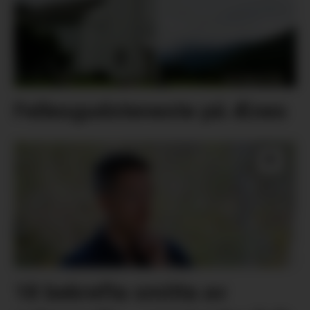
Fellesgudsteneste på Ænes
18 bekrefta smitta av