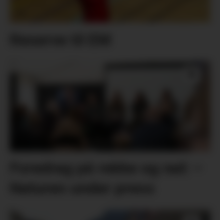
Reserve til EM
Foredrag på rekke og rad: –
Naturen under press