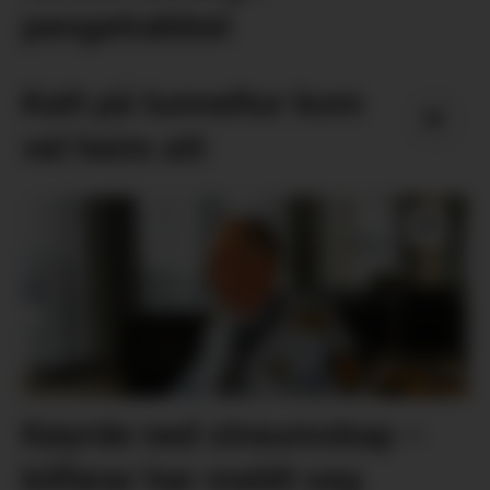
pengetrøbbel
Katt på tunneltur kom
vel heim att
Køyrde ned straumskap –
bilførar har meldt seg