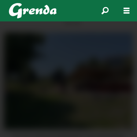
ANNONSE
Her ser vi den nye gapahuken som skal opnast