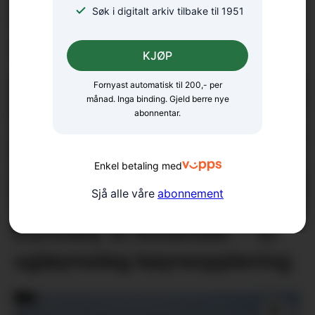
Søk i digitalt arkiv tilbake til 1951
Ras på Varaldsøy – veg var
stengt
KJØP
Fornyast automatisk til 200,- per
månad. Inga binding. Gjeld berre nye
abonnentar.
Enkel betaling med
Sjå alle våre
abonnement
Eurorally til Rosendal: – Ei
ugløymeleg køyreoppleving