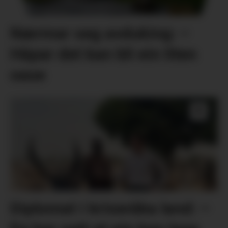
Nærmar seg avduking: –
Håpar det kan bli ein liten
oase
Diplomat i kriseråka land: –