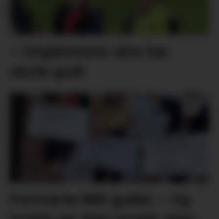
– Ungdomane våre har
skote godt
Forsvarte NM-gullet: – Eg