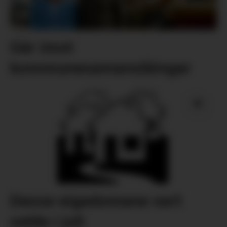
Går imot
kommunesamanslåingar
Desse eigedomane vart
selde i juli