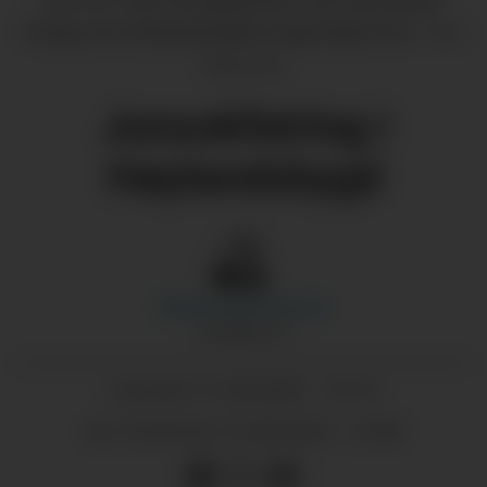
fredag ved ordførarkandidat Vegard Bjørnevik.
Arne
Bjørnevik
Jonsokfeiring i
Høylandsbygd
Marie-Louise
Knoop
JOURNALIST
21.06.2023 - 13:14
PUBLISERT
21.06.2023 - 13:28
SIST OPPDATERT