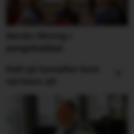
Nordic Mining i
pengetrøbbel
Katt på tunneltur kom
vel heim att