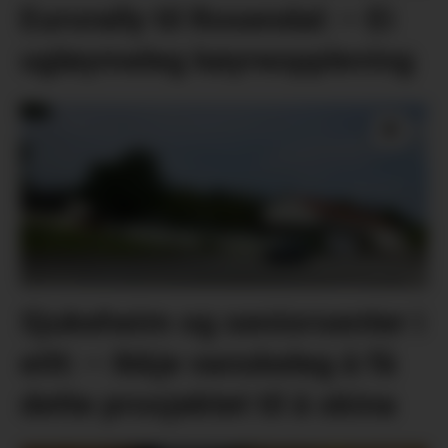
Eurorally til Rosendal: – Ei
ugløymeleg køyreoppleving
Sjukeheim og seniorsenter i
eitt: – Ikkje vanskeleg å få
dette prosjektet til å skina