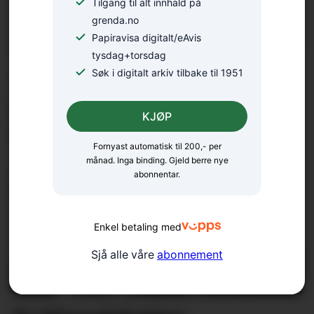
Tilgang til alt innhald på
grenda.no
Papiravisa digitalt/eAvis
tysdag+torsdag
18 bekrefta smitta av
Søk i digitalt arkiv tilbake til 1951
salmonella – oppmodar folk
KJØP
til å la vera å spekulera
Fornyast automatisk til 200,- per
månad. Inga binding. Gjeld berre nye
abonnentar.
Enkel betaling med
Sjå alle våre
abonnement