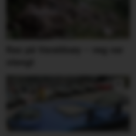
Ras på Varaldsøy – veg var
stengt