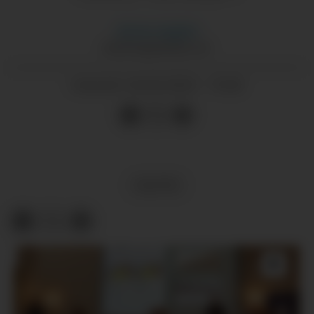
Morten
Nygård
MORTEN@GRENDA.NO
04.02.2025 - 19:45
PUBLISERT
KULTUR