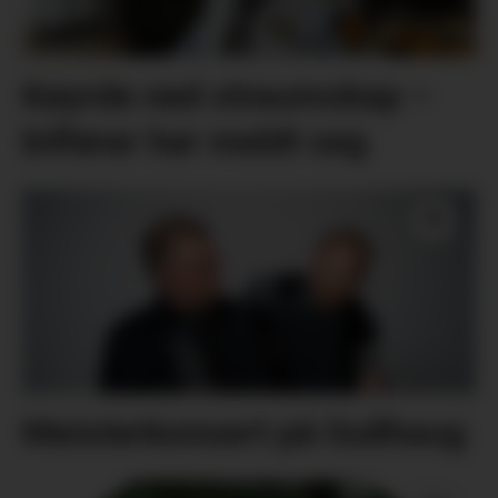
Køyrde ned straumskap –
bilførar har meldt seg
Meisterkonsert på Gullhaug