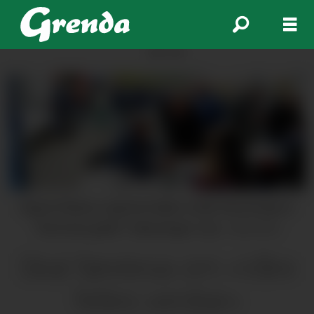
ANNONSE
Sigurd Vikøren signerte bøker under lanseringa av
"Det kvite gullet" i Mauranger i fjor.
Arkivfoto
Skal førelesa om «Våre
felles verdiar»