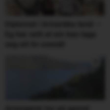
Diplomat i kriseråka land: –
Eg har sett at ein kan laga
seg eit liv overalt
Arrangerer tur på gamal