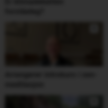
Er klimadebatten
forståeleg?
Arrangerer introkurs i zen-
meditasjon