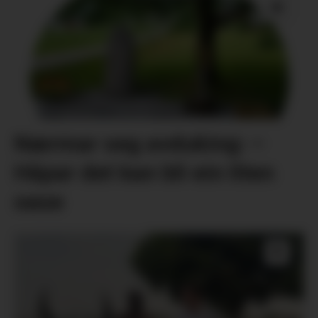
Nærmar seg avduking: –
Håpar det kan bli ein liten
oase