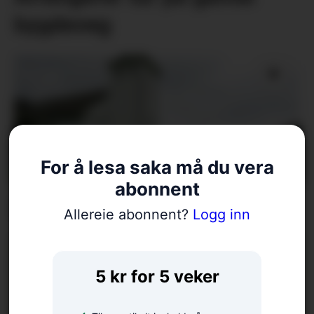
bygdeveg
For å lesa saka må du vera
abonnent
Fellesgudsteneste på Ænes
Allereie abonnent?
Logg inn
5 kr for 5 veker