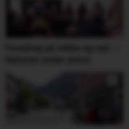
Foredrag på rekke og rad: –
Naturen under press