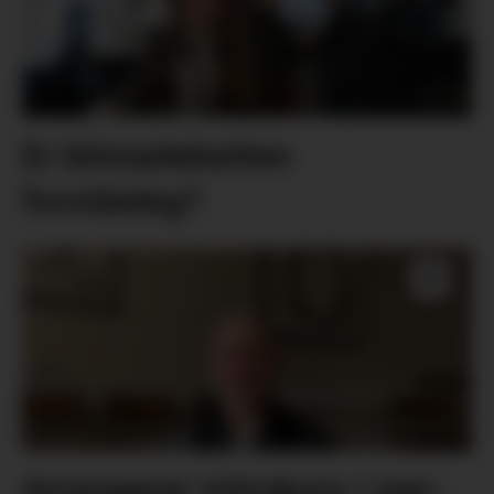
Er klimadebatten
forståeleg?
Arrangerer introkurs i zen-