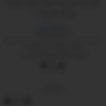
Skal leie heimetenesta:
– Eg er klar
Anette
Kathenes
ANETTE@GRENDA.NO
29.11.2025 - 05:00
PUBLISERT
01.12.2025 - 09:31
SIST OPPDATERT
KULTUR