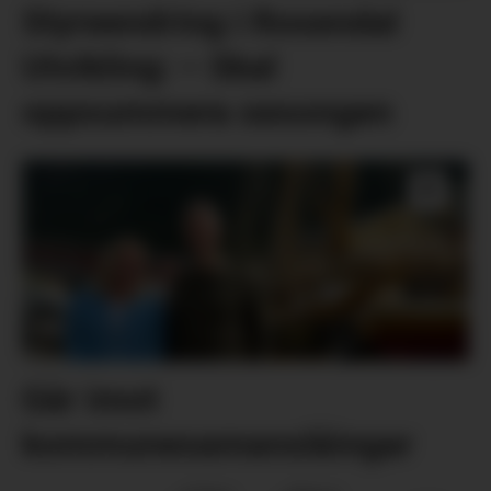
Styreendring i Rosendal
Utvikling: – Skal
oppsummera sesongen
Går imot
kommunesamanslåingar