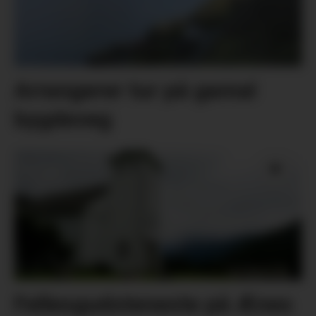
Arrangerer tur på gamal
bygdeveg
Fellesgudsteneste på Ænes