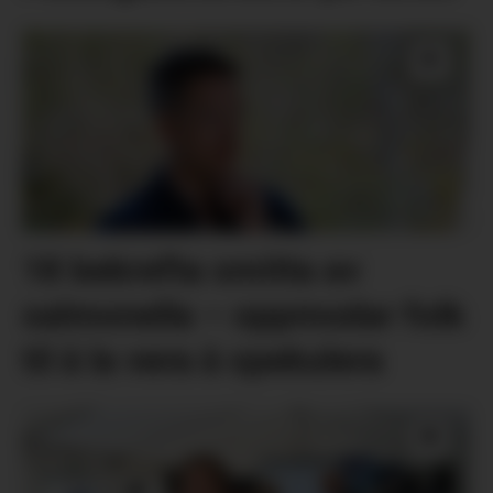
18 bekrefta smitta av
salmonella – oppmodar folk
til å la vera å spekulera