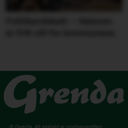
Politikardebatt: – Naturen
er fritt vilt for kommunane
© Grenda. Alt innhald er opphavsrettleg