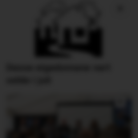
Desse eigedomane vart
selde i juli