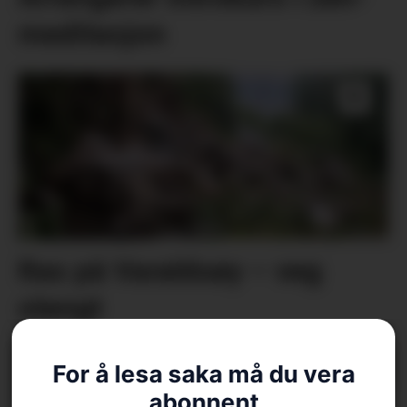
meditasjon
Ras på Varaldsøy – veg
stengt
For å lesa saka må du vera
abonnent