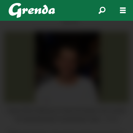
ANNONSE
Espen Åkra Seberg ser fram til å starte som ny leiar
for heimetenesta i Kvinnherad i mars.
Privat