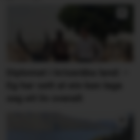
Diplomat i kriseråka land: –
Eg har sett at ein kan laga
seg eit liv overalt