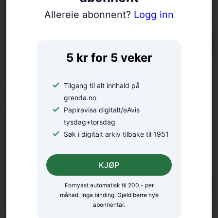
Allereie abonnent?
Logg inn
5 kr for 5 veker
Eurorally til Rosendal: – Ei
Tilgang til alt innhald på
ugløymeleg køyreoppleving
grenda.no
Papiravisa digitalt/eAvis
tysdag+torsdag
Søk i digitalt arkiv tilbake til 1951
KJØP
Fornyast automatisk til 200,- per
månad. Inga binding. Gjeld berre nye
abonnentar.