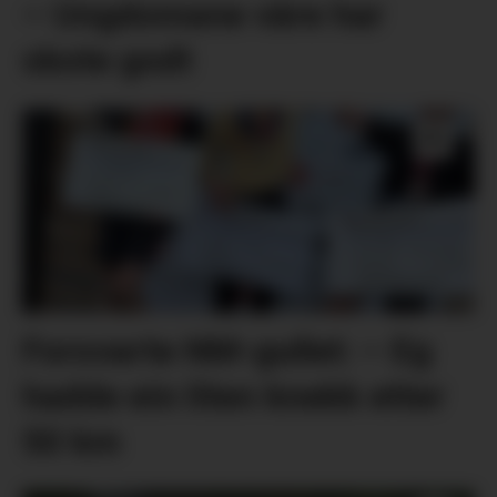
– Ungdomane våre har
skote godt
Forsvarte NM-gullet: – Eg
hadde ein liten knekk etter
50 km