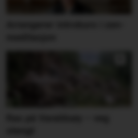
Arrangerer introkurs i zen-
meditasjon
Ras på Varaldsøy – veg
stengt