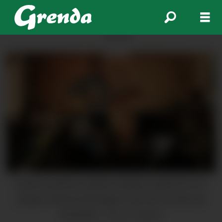
ANNONSE
Daniel Kvammen og Birk Lindsjørn spelte for ei to
gonger fullsett Gurinefjæro i fjor. No vert det nye
konsertar.
Morten Nygård