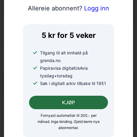
Allereie abonnent?
Logg inn
Styreendring i Rosendal
5 kr for 5 veker
Utvikling: – Skal
Tilgang til alt innhald på
oppsummera sesongen
grenda.no
Papiravisa digitalt/eAvis
tysdag+torsdag
Søk i digitalt arkiv tilbake til 1951
KJØP
Fornyast automatisk til 200,- per
månad. Inga binding. Gjeld berre nye
abonnentar.