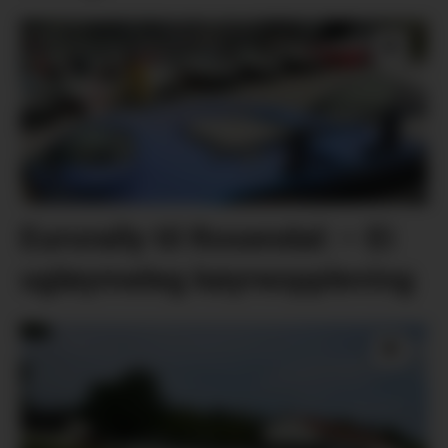
Eurorally til Rosendal: – Ei
ugløymeleg køyreoppleving