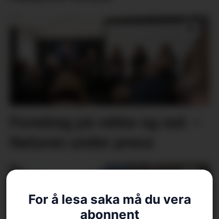
Foredrag på rekke og rad: –
Naturen under press
For å lesa saka må du vera
abonnent