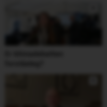
Er klimadebatten
forståeleg?