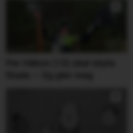
Per Håkon (13) skal skyta
finale: – Eg gler meg