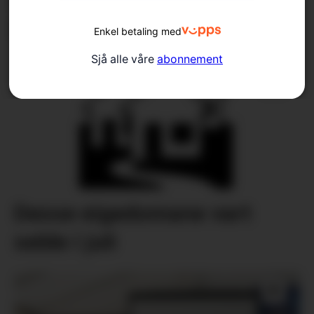
Går imot
kommunesamanslåingar
Enkel betaling med
Sjå alle våre
abonnement
Desse eigedomane vart
selde i juli