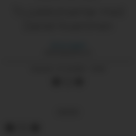
To julekonsertar med
Daniel Kvammen
Morten
Nygård
MORTEN@GRENDA.NO
15.10.2025 - 16:00
PUBLISERT
KULTUR