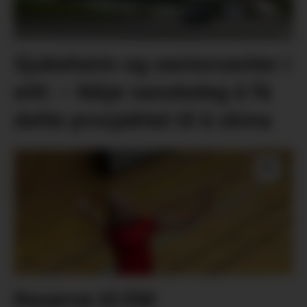
Sjukeheim og seniorsenter i
eitt: – Ikkje vanskeleg å få
dette prosjektet til å skina
Reserve til EM