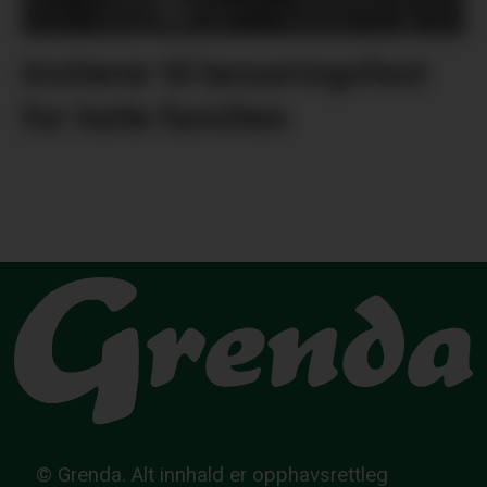
Inviterer til lanseringsfest
for heile familien
© Grenda. Alt innhald er opphavsrettleg