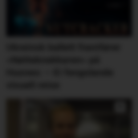
Ukrainsk ballett framfører
«Nøtteknekkaren» på
Husnes: – Ei fengslande
visuell reise