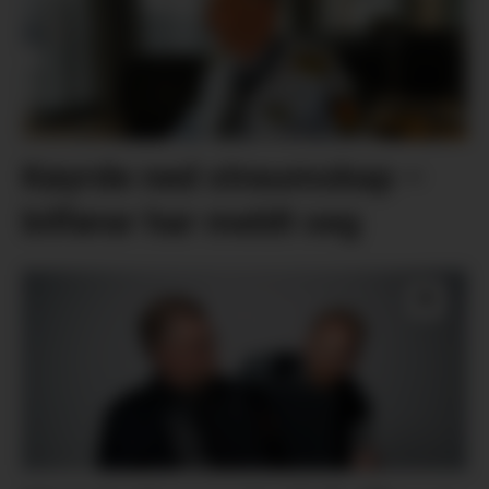
Køyrde ned straumskap –
bilførar har meldt seg