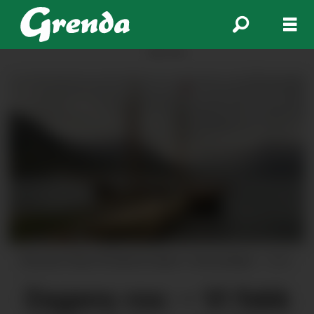
ANNONSE
Elevane fiska frå denne kaien i Gurinefjæro.
Arkiv
Dagens ros: – Vi fekk