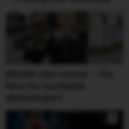
Musikk utan manus: – Ein
form for musikalsk
ekstremsport