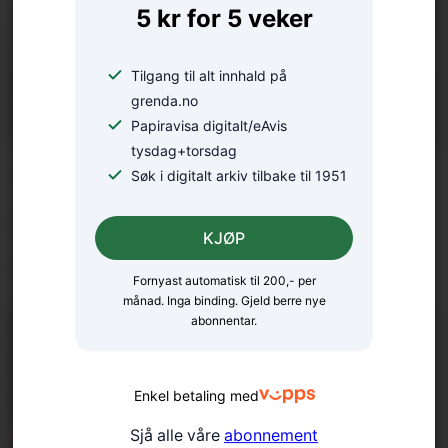
5 kr for 5 veker
Tilgang til alt innhald på
grenda.no
Papiravisa digitalt/eAvis
tysdag+torsdag
Tredjeåret i 6 knop langs
Søk i digitalt arkiv tilbake til 1951
heile Norskekysten: – Eg
KJØP
nyt kvar nautiske mil
Fornyast automatisk til 200,- per
månad. Inga binding. Gjeld berre nye
abonnentar.
Enkel betaling med
Sjå alle våre
abonnement