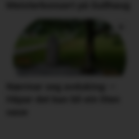
Meisterkonsert på Gullhaug
Nærmar seg avduking: –
Håpar det kan bli ein liten
oase