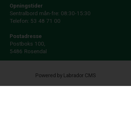
Opningstider
Sentralbord mån-fre: 08:30-15:30
Telefon: 53 48 71 00
Postadresse
Postboks 100,
5486 Rosendal
Powered by Labrador CMS