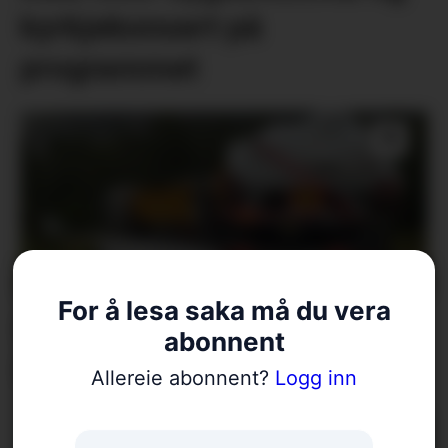
kyrkjekonsert på
programmet
For å lesa saka må du vera
Krantransport stengde
abonnent
Blådalsvegen
Allereie abonnent?
Logg inn