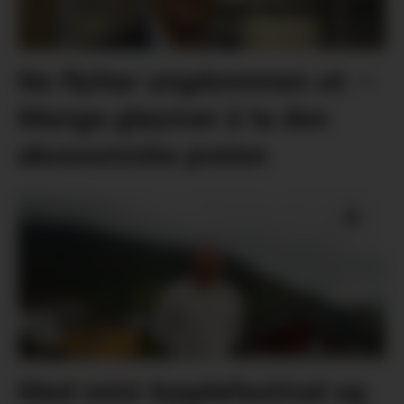
No flyttar ungdommen ut: –
Mange gløymer å ta den
økonomiske praten
Med mini-bygdefestival og