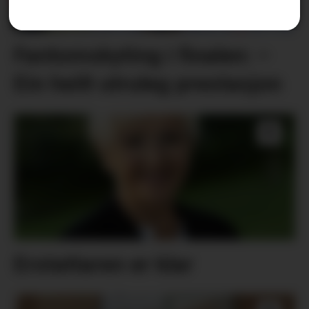
Fantomskyting i finalen: –
Ein heilt utruleg prestasjon
Erstattaren er klar