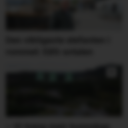
Den viktigaste elefanten i
rommet: EØS-avtalen
– Vi treng meir kunnskap