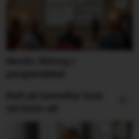
Nordic Mining i
pengetrøbbel
Katt på tunneltur kom
vel heim att