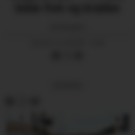
både fisk og krabbe
Berta
Haugland
21.04.2026 - 12:49
PUBLISERT
MEININGAR