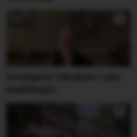
Arrangerer introkurs i zen-
meditasjon