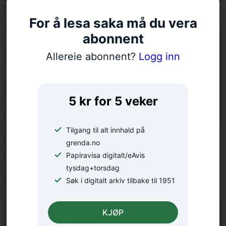
Naturen under press
For å lesa saka må du vera
abonnent
Allereie abonnent?
Logg inn
5 kr for 5 veker
Tilgang til alt innhald på
Styreendring i Rosendal
grenda.no
Utvikling: – Skal
Papiravisa digitalt/eAvis
tysdag+torsdag
oppsummera sesongen
Søk i digitalt arkiv tilbake til 1951
KJØP