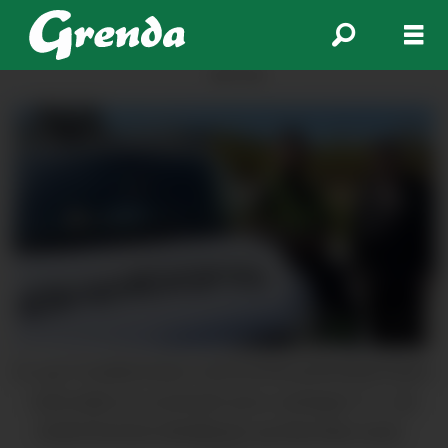
ANNONSE
EL og IT-medlemmane ved Kvinnherad Breiband kjem
med uttale om eventuelt sal av selskapet. F.v: Jan
André Revheim (klubbleiar) og Stian Bøe (vara).