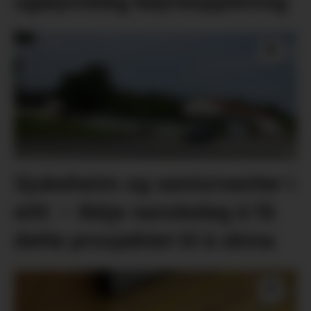
ugløymeleg køyreoppleving
Sjukeheim og seniorsenter i
eitt: – Ikkje vanskeleg å få
dette prosjektet til å skina