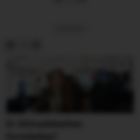
MEININGAR
Er klimadebatten
forståeleg?