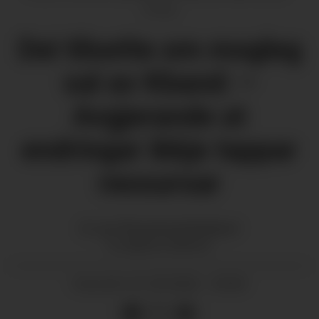
Privat
Dei tilsette om mogleg
sal av Kband: –
Avgjerande at
endringar ikkje tappar
ressursar
EL og IT
Kvinnherad Breiband
KLUBBMEDLEMMANE
01.05.2026 - 05:00
PUBLISERT