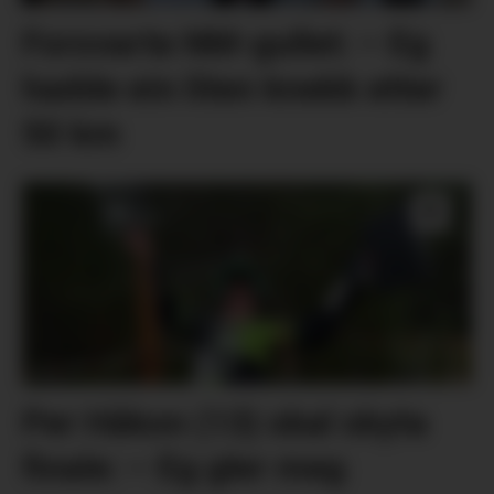
Forsvarte NM-gullet: – Eg
hadde ein liten knekk etter
50 km
Per Håkon (13) skal skyta
finale: – Eg gler meg