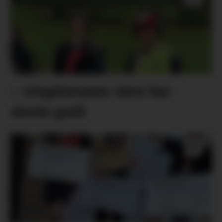
– Ungdomane våre har
skote godt