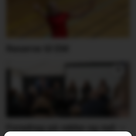
Reserve til EM
Foredrag på rekke og rad: –