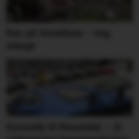
Ras på Varaldsøy – veg
stengt
Eurorally til Rosendal: – Ei