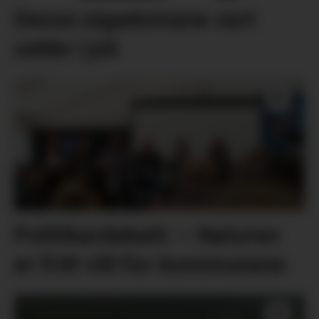
Desse eigedomane vart
selde i juli
Politikardebatt: – Naturen
er fritt vilt for kommunane