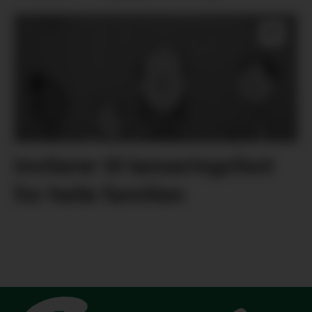
Inviterer til lanseringsfest
for heile familien