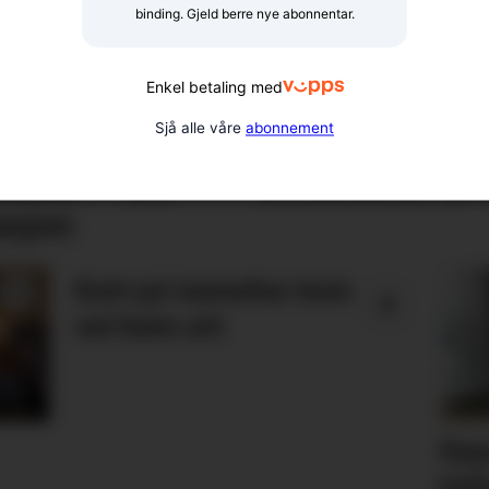
binding. Gjeld berre nye abonnentar.
Enkel betaling med
Sjå alle våre
abonnement
nalen: – Ein
Erstattaren er 
asjon
Katt på tunneltur kom
vel heim att
Køy
bil