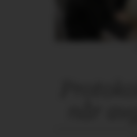
Protokol
når avg
PU