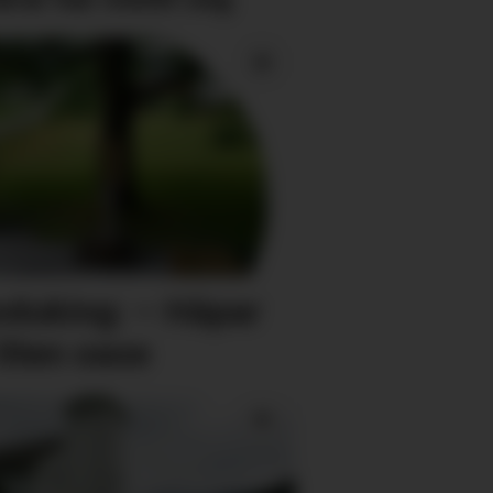
duking: – Håpar
 liten oase