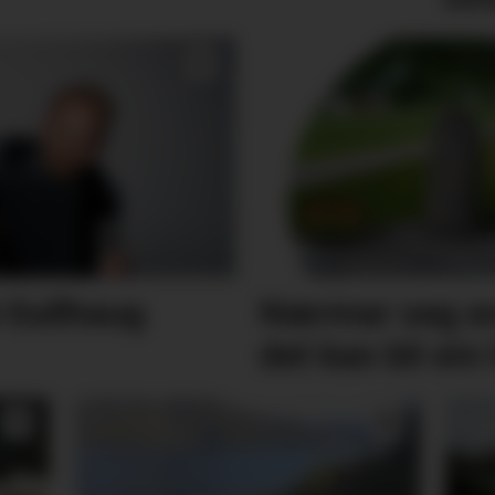
 Gullhaug
Nærmar seg av
det kan bli ein