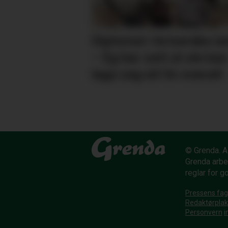
Diplomat i kriseråka la
– Eg har sett at ein ka
laga seg eit liv overalt
© Grenda. Al
Grenda arbe
reglar for g
Pressens fag
Redaktørpla
Personvern
i