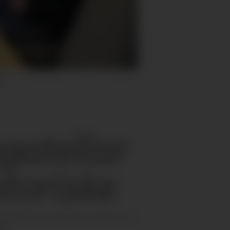
v
agatellar
storiske
:01