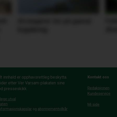
nd:
Arrangerer tur på gamal
Fel
n
bygdeveg
Æn
t innhald er opphavsrettleg beskytta.
Kontakt oss
ider etter Ver Varsam-plakaten sine
Redaksjonen
od presseskikk.
Kundeservice
lege utval
katen
Mi side
nformasjonskapslar
og
abonnementvilkår