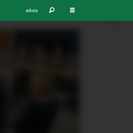
eAvis
ANNONSE