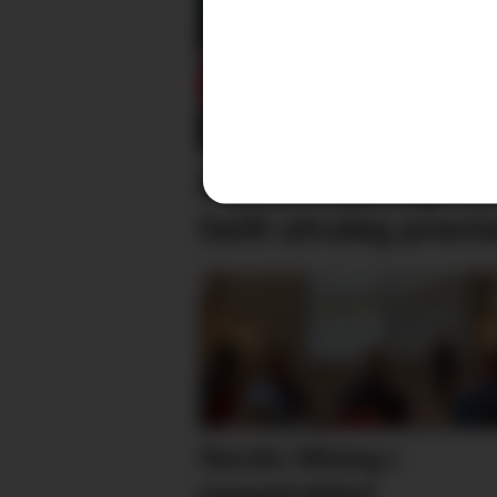
Fantomskyting i fi
heilt utruleg prest
Nordic Mining i
pengetrøbbel