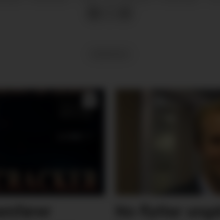
MEININGAR
ramfører
No flyttar un