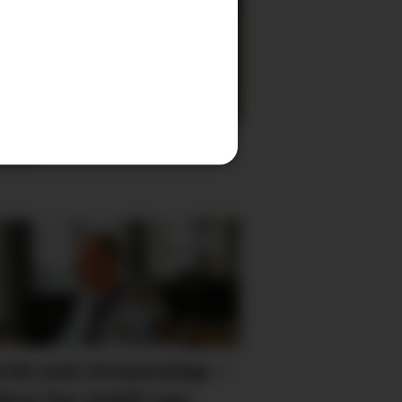
klar
rde ned straumskap –
førar har meldt seg