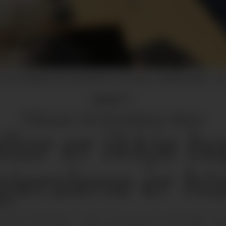
Det vart påpeika feil i protokollen er sist møte i Levekårsutvalet.
Arki
DEBATT:
Tilsvar til Kristian Hus:
lar er ikkje b
jerslene er hi
14.06.2026 - 12:00
14.06.2026 - 12
BLISERT
SIST OPPDATERT