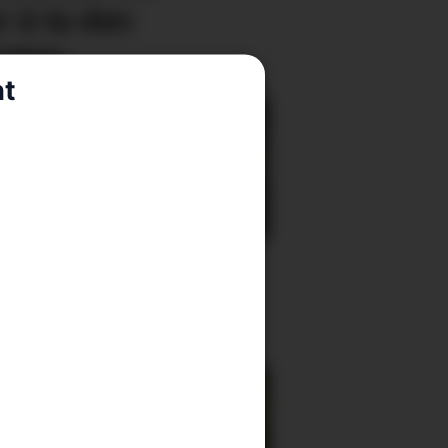
 å ta den
aten
nt
djeåret i 6 knop langs
le Norskekysten: – Eg
 kvar nautiske mil