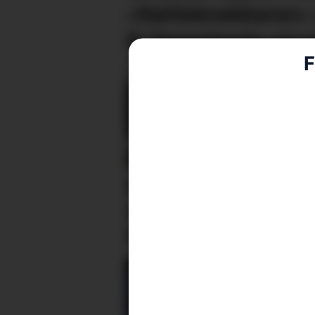
«Nøtteknekkaren»
Ei fengslande visue
F
Med mini-bygdefestiva
og kyrkjekonsert på
programmet