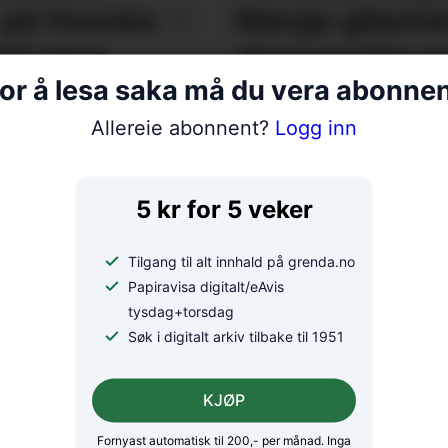
 på Husnes: –
Mange gløymer
ll reise
økonomiske pr
or å lesa saka må du vera abonne
Allereie abonnent?
Logg inn
5 kr for 5 veker
l
Krantransport stengde
Tre
Tilgang til alt innhald på grenda.no
Papiravisa digitalt/eAvis
Blådalsvegen
hei
tysdag+torsdag
nyt
Søk i digitalt arkiv tilbake til 1951
KJØP
Fornyast automatisk til 200,- per månad. Inga