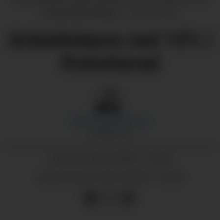
med å fylla stillingar.
Jorun Larsen
Arbeidsløysa ned 10% i
Kvinnherad
Marie-Louise
Knoop
JOURNALIST
09.10.2023 - 12:30
PUBLISERT
09.10.2023 - 13:38
SIST OPPDATERT