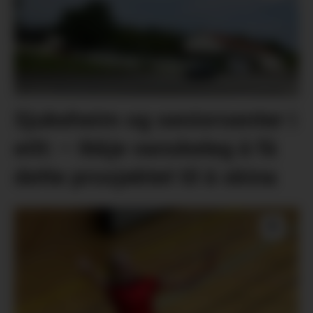
Sjukeheim og seniorsenter i
eitt: – Ikkje vanskeleg å få
dette prosjektet til å skina