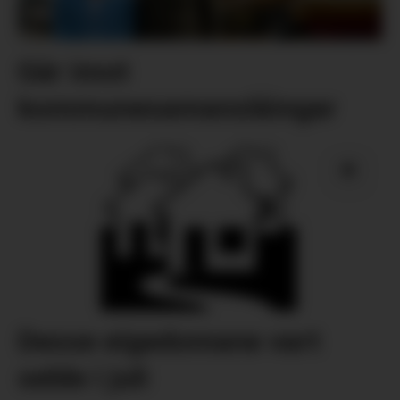
Går imot
kommunesamanslåingar
Desse eigedomane vart
selde i juli