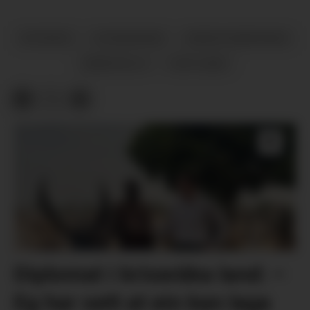
NYHENDE
KVINNHERAD
ARBEIDSMARKNAD
ARBEIDSLIV
VESTLAND
Diplomat i kriseråka land: –
Eg har sett at ein kan laga