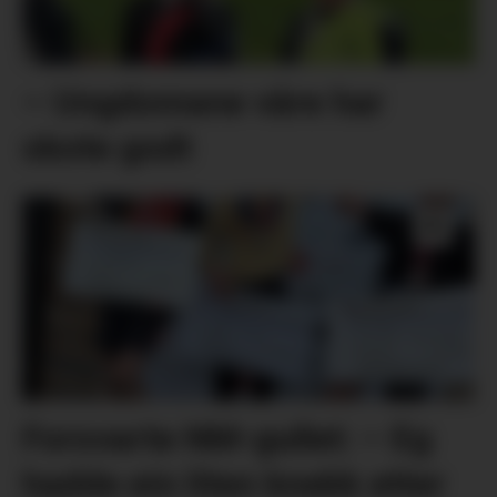
– Ungdomane våre har
skote godt
Forsvarte NM-gullet: – Eg
hadde ein liten knekk etter