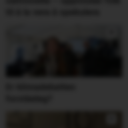
salmonella – oppmodar folk
til å la vera å spekulera
Er klimadebatten
forståeleg?