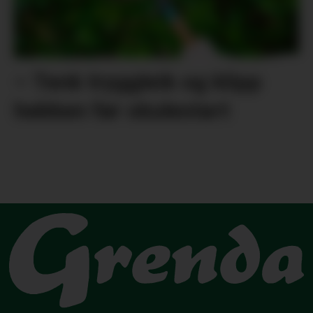
– Tenk tryggleik og klipp
hekken før skulestart