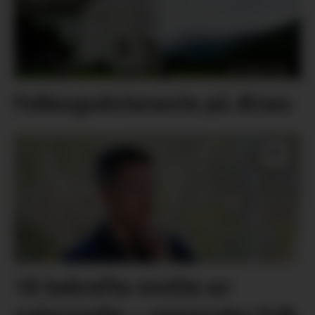
Fellesgudsteneste på Ænes
18 bekrefta smitta av