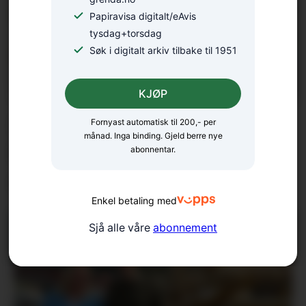
Papiravisa digitalt/eAvis
tysdag+torsdag
Søk i digitalt arkiv tilbake til 1951
KJØP
Styreendring i Rosendal
Fornyast automatisk til 200,- per
månad. Inga binding. Gjeld berre nye
Utvikling: – Skal
abonnentar.
oppsummera sesongen
Enkel betaling med
Sjå alle våre
abonnement