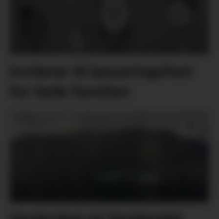
Inviterer til lanseringsfest
for heile familien