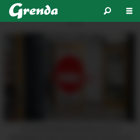
ANNONSE
I ein pressemelding frå NAV kan vi lesa at
arbeidsløysa er låg i Kvinnherad, men bedriftar slit