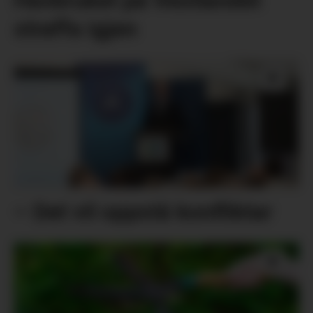
Havbruket på Vestlandet
straffa igjen
– Det vil oppstå konfliktar