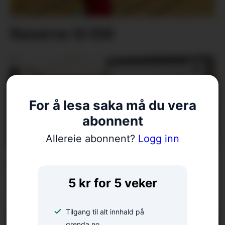
Reserve til EM
For å lesa saka må du vera
abonnent
Allereie abonnent?
Logg inn
Foredrag på rekke og rad: –
5 kr for 5 veker
Naturen under press
Tilgang til alt innhald på
grenda.no