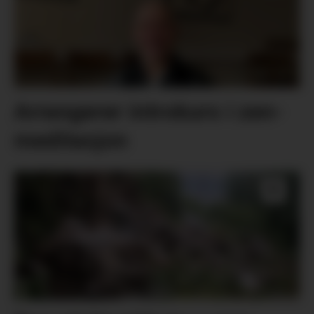
Arrangerer introkurs i zen-
meditasjon