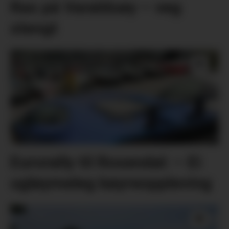
Ras på Varaldsøy – veg
stengt
Eurorally til Rosendal: – Ei
ugløymeleg køyreoppleving