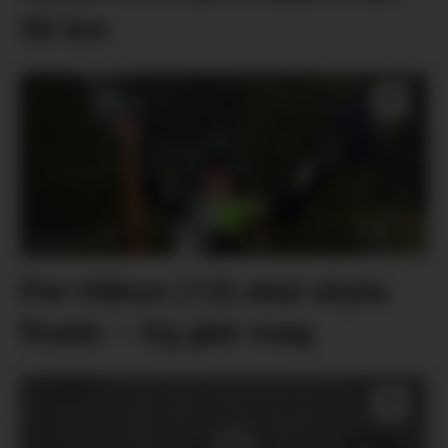
50 km
Per Håkon (13) skal skyta
finale: – Eg gler meg