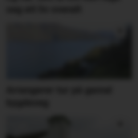
seg eit liv overalt
Arrangerer tur på gamal
bygdeveg