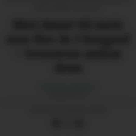
enn 1,1 million.
Illustrasjon
Blei dømt til meir
enn fire år i fengsel
– trenaren ankar
dom
Gina
Eriksen Albrethson
GINA@GRENDA.NO
16.10.2025 - 20:00
PUBLISERT