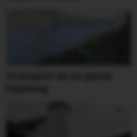
Arrangerer tur på gamal
bygdeveg