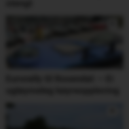
stengt
Eurorally til Rosendal: – Ei
ugløymeleg køyreoppleving