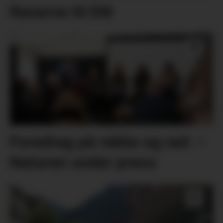
Reserve til EM
Foredrag på rekke og rad: –
Naturen under press