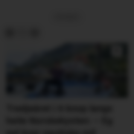
NYHENDE
Tredjeåret i 6 knop langs
heile Norskekysten: – Eg
nyt kvar nautiske mil