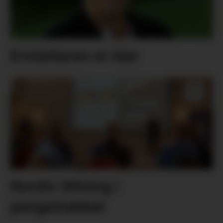
Erstattaren er klar
Nordic Mining i
pengetrøbbel