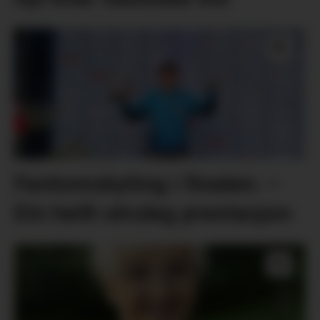
Fantomskyting i finalen: –
Ein heilt utruleg prestasjon