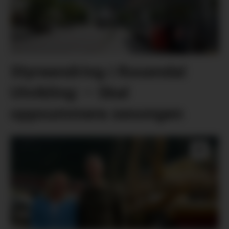
Styreendring i Rosendal
Utvikling: – Skal
oppsummera sesongen