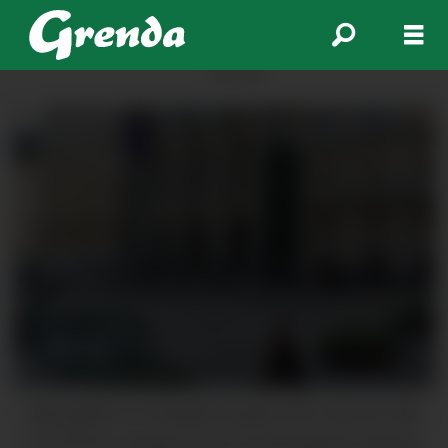
ANNONSE
Saka gjekk for Hordaland tingrett, der mannen fekk
over fire år i fengsel og eit erstatningskrav på meir