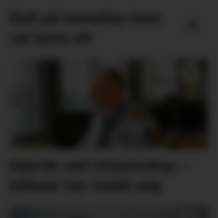
Katt på tunneltur kom
vel heim att
Køyrde ned straumskap –
bilførar har meldt seg