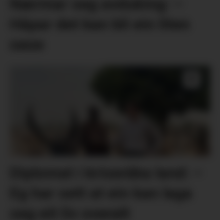
Nærmar seg avduking: –
Håpar det kan bli ein liten
oase
Diplomat i kriseråka land: –
Eg har sett at ein kan laga
seg eit liv overalt