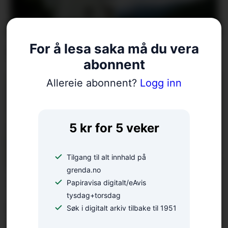
For å lesa saka må du vera
Fellesgudsteneste på Ænes
abonnent
Allereie abonnent?
Logg inn
5 kr for 5 veker
Tilgang til alt innhald på
grenda.no
18 bekrefta smitta av
Papiravisa digitalt/eAvis
tysdag+torsdag
salmonella – oppmodar folk
Søk i digitalt arkiv tilbake til 1951
til å la vera å spekulera