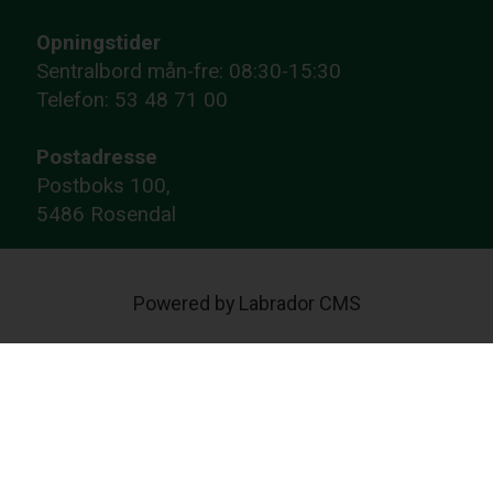
Opningstider
Sentralbord mån-fre: 08:30-15:30
Telefon: 53 48 71 00
Postadresse
Postboks 100,
5486 Rosendal
Powered by Labrador CMS