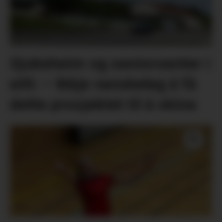
Sjukeheim og seniorsenter i
eitt: – Ikkje vanskeleg å få
dette prosjektet til å skina