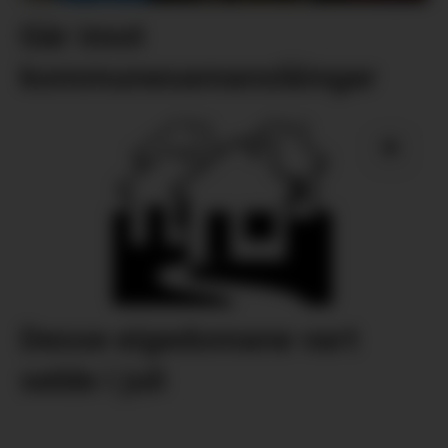
Går imot
kommunesamanslåingar
Desse eigedomane vart
selde i juli