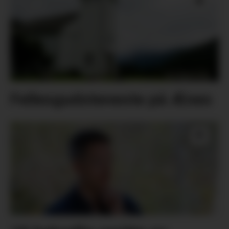
Fellesgudsteneste på Ænes