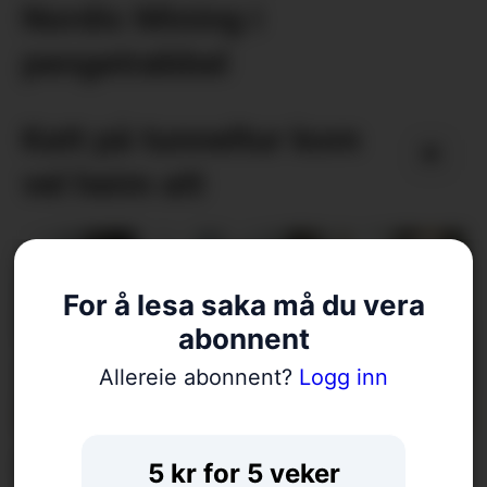
Nordic Mining i
pengetrøbbel
Katt på tunneltur kom
vel heim att
For å lesa saka må du vera
abonnent
Allereie abonnent?
Logg inn
Køyrde ned straumskap –
5 kr for 5 veker