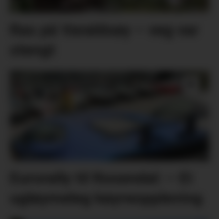
Ras på Varaldsøy – veg var
stengt
Eurorally til Rosendal: – Ei
ugløymeleg køyreoppleving