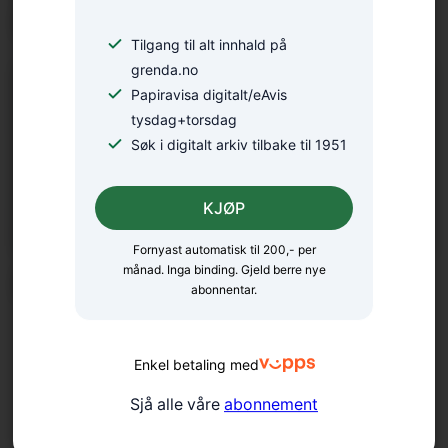
bilførar har meldt seg
Tilgang til alt innhald på
grenda.no
Papiravisa digitalt/eAvis
tysdag+torsdag
Søk i digitalt arkiv tilbake til 1951
KJØP
Fornyast automatisk til 200,- per
månad. Inga binding. Gjeld berre nye
Meisterkonsert på Gullhaug
abonnentar.
Enkel betaling med
Sjå alle våre
abonnement