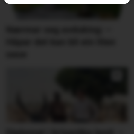
Nærmar seg avduking: –
Håpar det kan bli ein liten
oase
Diplomat i kriseråka land: –