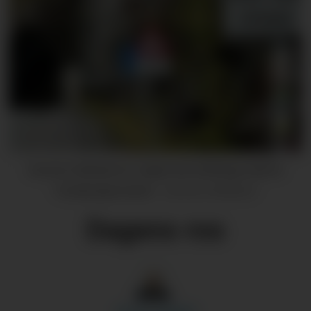
Gunnar Helleland er nøgd med skiltinga utanfor
Furebergtunnelen.
Gunnar Helleland
Dagens ros