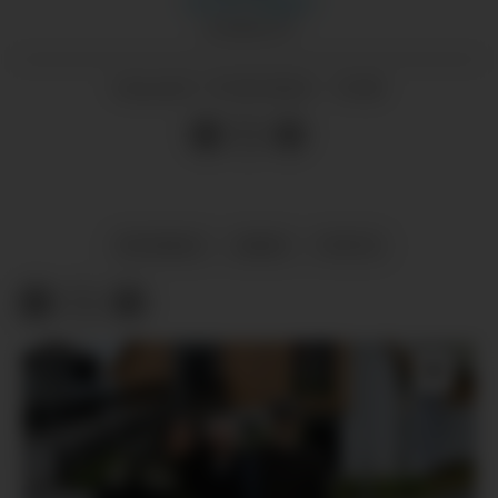
Morten
Nygård
JOURNALIST
19.09.2024 - 13:00
PUBLISERT
NYHENDE
ÆNES
FRITID