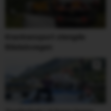
Krantransport stengde
Blådalsvegen