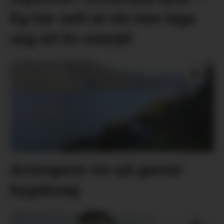
Eg har sett at ein kan laga
seg eit liv overalt
Arrangerer tur på gamal
bygdeveg