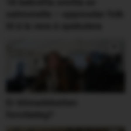
18 bekrefta smitta av
salmonella – oppmodar folk
til å la vera å spekulera
Er klimadebatten
forståeleg?