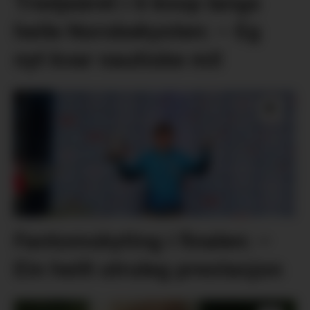
Tredjeåret i 6 knop langs
heile Norskekysten: – Eg
nyt kvar nautiske mil
Fantomskyting i finalen: –
Ein heilt utruleg prestasjon