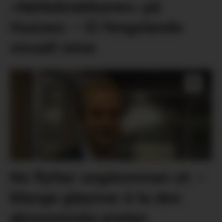
«Nøtteknekkaren» på
Husnes: – Ei fengslande
visuell reise
No flyttar ungdommen ut: –
Mange gløymer å ta den
økonomiske praten