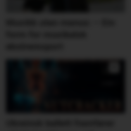
Musikk utan manus: – Ein
form for musikalsk
ekstremsport
Ukrainsk ballett framfører