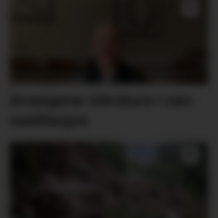
Arrangerer introkurs i zen-
meditasjon