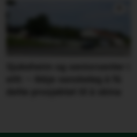
Sjukeheim og seniorsenter i
eitt: – Ikkje vanskeleg å få
dette prosjektet til å skina