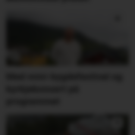
Med mini-bygdefestival og
kyrkjekonsert på
programmet