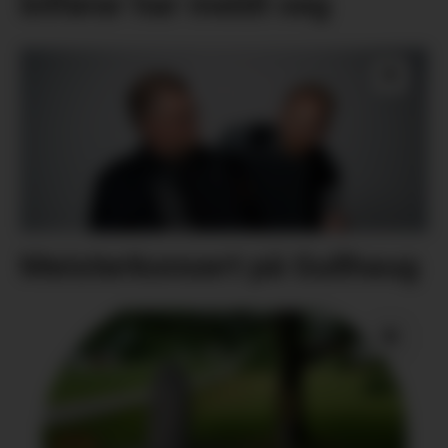
bilførar har meldt seg
Meisterkonsert på Gullhaug