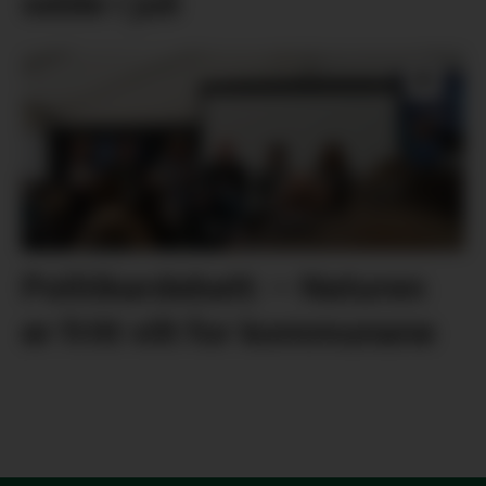
selde i juli
Politikardebatt: – Naturen
er fritt vilt for kommunane