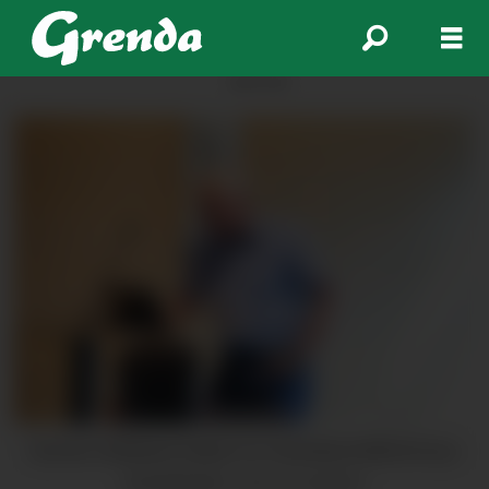
ANNONSE
Gunnar Helleland fryktar for framtida til BKK/Eviny i
Kvinnherad.
Morten Nygård