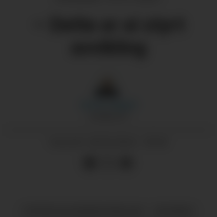
– Dette er ei styrt
avvikling
Morten
Nygård
JOURNALIST
28.05.2024 - 09:30
PUBLISERT
OFFENTLEG ADMINISTRASJON
NYHENDE