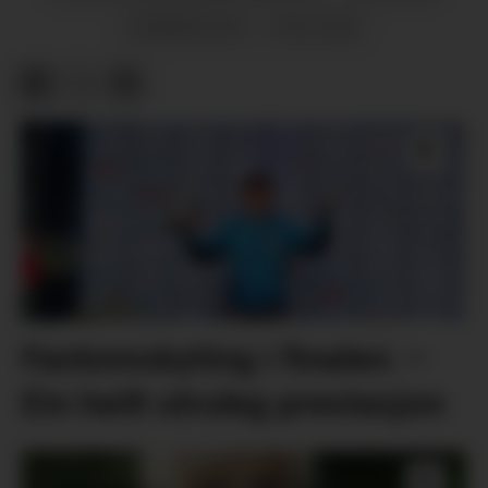
DIMMELSVIK
POLITIKK
Fantomskyting i finalen: –
Ein heilt utruleg prestasjon