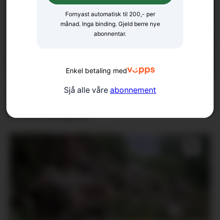
Fornyast automatisk til 200,- per
månad. Inga binding. Gjeld berre nye
abonnentar.
Enkel betaling med
Arrangerer introkurs i zen-
Sjå alle våre
abonnement
meditasjon