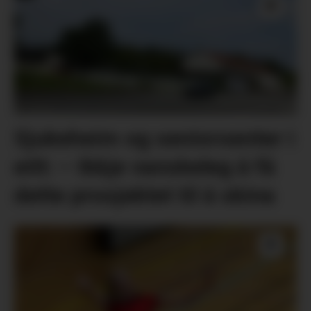
Sjukeheim og seniorsenter i
eitt: – Ikkje vanskeleg å få
dette prosjektet til å skina