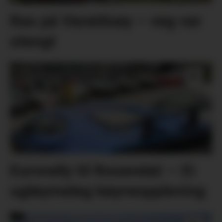
Ras på Varaldsøy – veg var
stengt
Eurorally til Rosendal: – Ei
ugløymeleg køyreoppleving