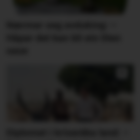
Nærmar seg avduking: –
Håpar det kan bli ein liten
oase
Diplomat i kriseråka land: –