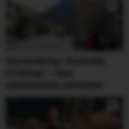
Styreendring i Rosendal
Utvikling: – Skal
oppsummera sesongen