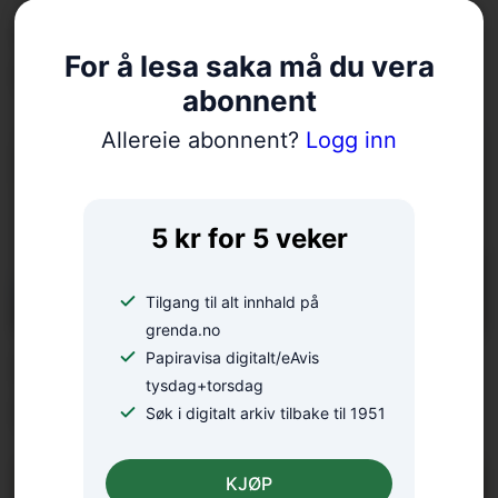
salmonella – oppmodar folk
For å lesa saka må du vera
til å la vera å spekulera
abonnent
Allereie abonnent?
Logg inn
5 kr for 5 veker
Tilgang til alt innhald på
grenda.no
Papiravisa digitalt/eAvis
Er klimadebatten
tysdag+torsdag
forståeleg?
Søk i digitalt arkiv tilbake til 1951
KJØP