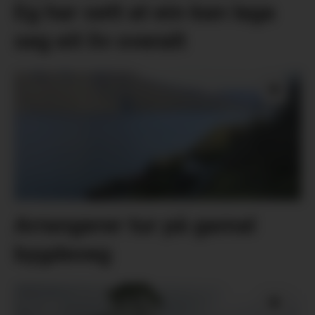
Eg har sett at ein kan laga
seg eit liv overalt
Arrangerer tur på gamal
bygdeveg