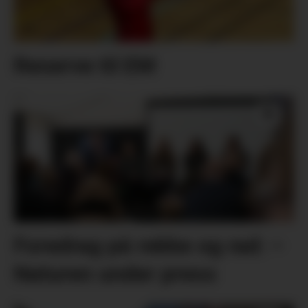
Reserve til EM
Foredrag på rekke og rad: –
Naturen under press