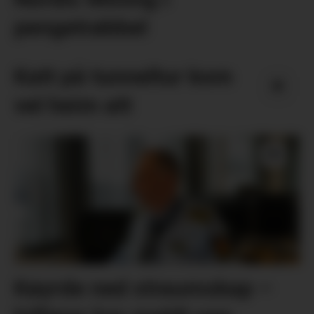
pengetrøbbel
Katt på tunneltur kom
vel heim att
Køyrde ned straumskap –