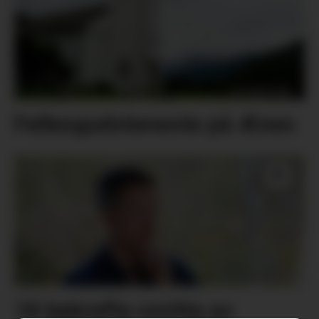
Fellesgudsteneste på Ænes
18 bekrefta smitta av