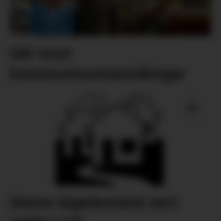
Går imot
kommunesamanslåingar
Desse eigedomane vart