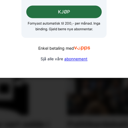
KJØP
ad:
Styreendring i Rosendal
Går
Fornyast automatisk til 200,- per månad. Inga
binding. Gjeld berre nye abonnentar.
Utvikling: – Skal
kom
oppsummera sesongen
Enkel betaling med
Sjå alle våre
abonnement
vart selde i
Politikardebatt