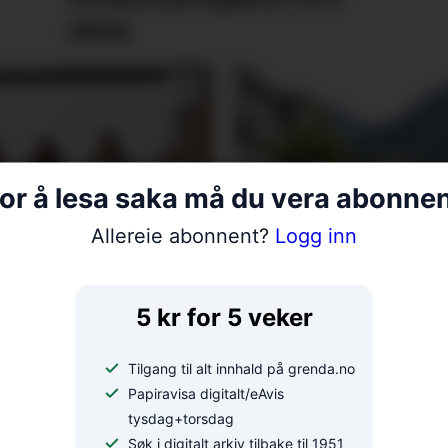
skina
or å lesa saka må du vera abonne
Allereie abonnent?
Logg inn
og rad: –
Styreendring i
5 kr for 5 veker
ss
Utvikling: – 
Tilgang til alt innhald på grenda.no
sesongen
Papiravisa digitalt/eAvis
tysdag+torsdag
Søk i digitalt arkiv tilbake til 1951