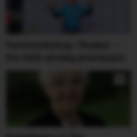
Fantomskyting i finalen: –
Ein heilt utruleg prestasjon