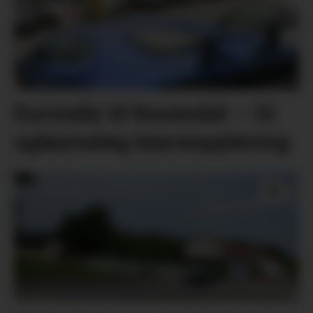
Eurorally til Rosendal: – Ei
ugløymeleg køyreoppleving