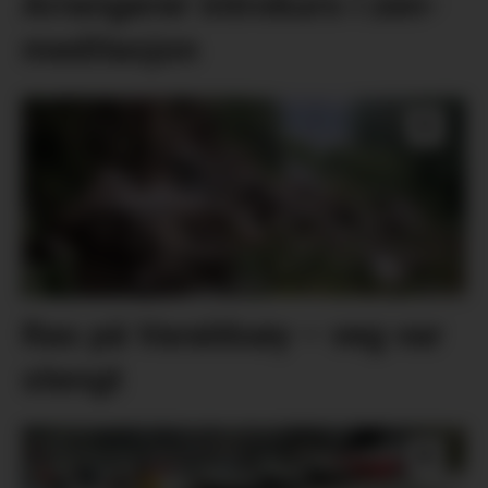
Arrangerer introkurs i zen-
meditasjon
Ras på Varaldsøy – veg var
stengt