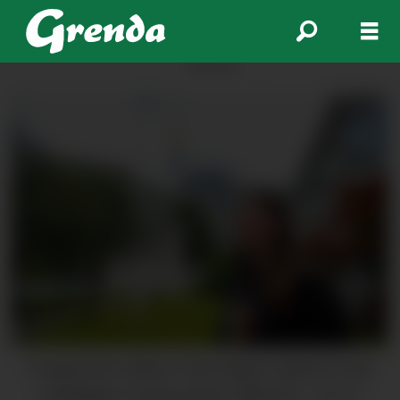
ANNONSE
Fungerande ordførar Thea Vaage er glad for å sjå
pridflagget i stonga utanfor rådhuset.
Håvard