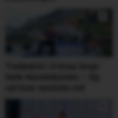
Tredjeåret i 6 knop langs
heile Norskekysten: – Eg
nyt kvar nautiske mil