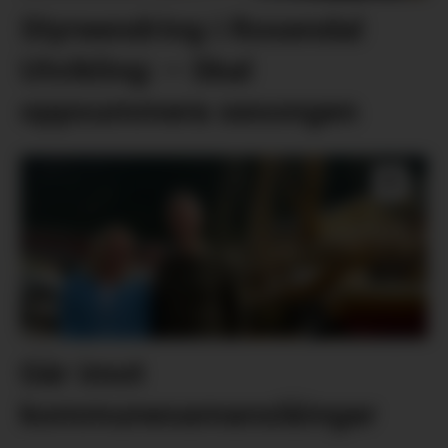
Styreendring i Rosendal
Utvikling: – Skal
oppsummera sesongen
Går imot
kommunesamanslåingar