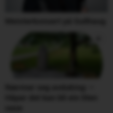
Meisterkonsert på Gullhaug
Nærmar seg avduking: –
Håpar det kan bli ein liten
oase