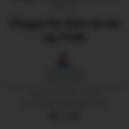
Sætrevik
Flagga for Kåre Arvid
og Pride
Håvard
Sætrevik
REDAKTØR/GRENDA
25.06.2024 - 14:30
PUBLISERT
26.06.2024 - 16:13
SIST OPPDATERT