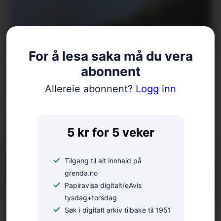
For å lesa saka må du vera
Arrangerer tur på gamal
abonnent
bygdeveg
Allereie abonnent?
Logg inn
5 kr for 5 veker
Tilgang til alt innhald på
grenda.no
Papiravisa digitalt/eAvis
tysdag+torsdag
Søk i digitalt arkiv tilbake til 1951
Fellesgudsteneste på Ænes