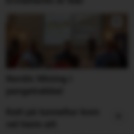
Erstattaren er klar
Nordic Mining i
pengetrøbbel
Katt på tunneltur kom
vel heim att