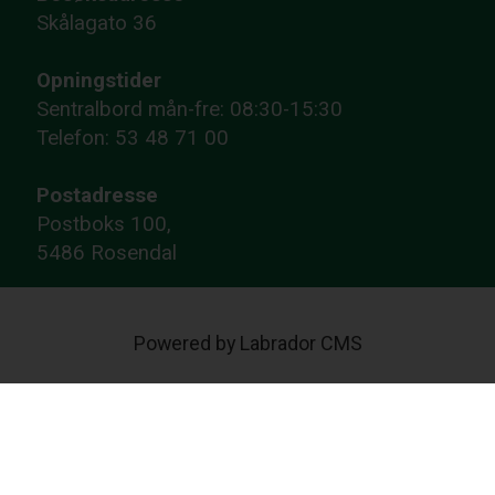
Skålagato 36
Opningstider
Sentralbord mån-fre: 08:30-15:30
Telefon: 53 48 71 00
Postadresse
Postboks 100,
5486 Rosendal
Powered by Labrador CMS