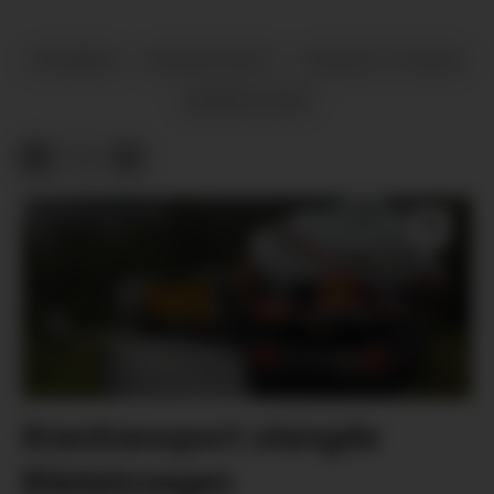
NYHENDE
KRIM OG RETT
SOSIALE TILHØVE
MINORITETAR
Krantransport stengde
Blådalsvegen