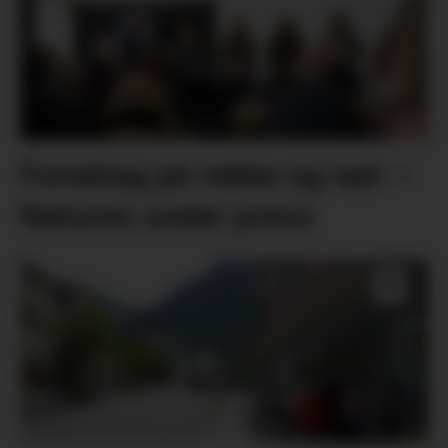
Foredrag på rekke og rad: –
Naturen under press