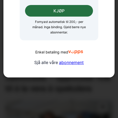
KJØP
Fornyast automatisk til 200,- per
månad. Inga binding. Gjeld berre nye
abonnentar.
Enkel betaling med
Sjå alle våre
abonnement
18 bekrefta smitta av
salmonella – oppmodar folk
til å la vera å spekulera