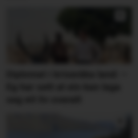
Diplomat i kriseråka land: –
Eg har sett at ein kan laga
seg eit liv overalt