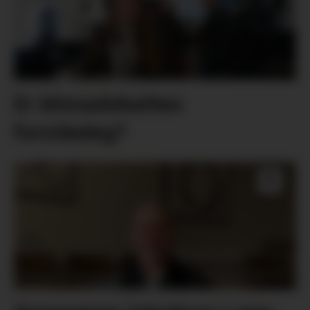
Er klimadebatten
forståeleg?