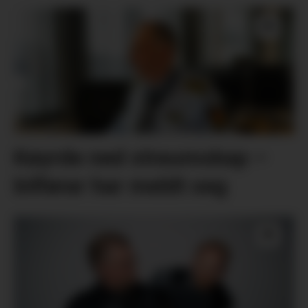
Køyrde ned straumskap –
bilførar har meldt seg