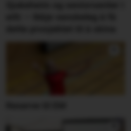
Sjukeheim og seniorsenter i
eitt: – Ikkje vanskeleg å få
dette prosjektet til å skina
Reserve til EM