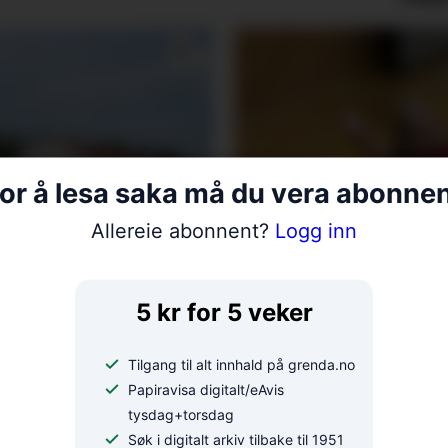
or å lesa saka må du vera abonne
Allereie abonnent?
Logg inn
rsenter i eitt:
Reserve til EM
 få dette
5 kr for 5 veker
na
Tilgang til alt innhald på grenda.no
Papiravisa digitalt/eAvis
tysdag+torsdag
Søk i digitalt arkiv tilbake til 1951