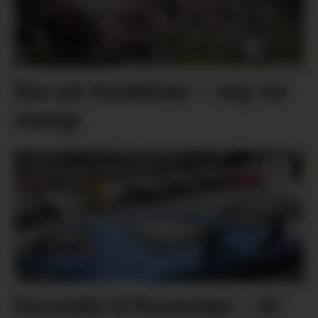
Ras på Varaldsøy – veg var
stengt
Eurorally til Rosendal: – Ei