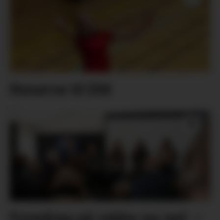
Reserve til EM
Foredrag på rekke og rad: –