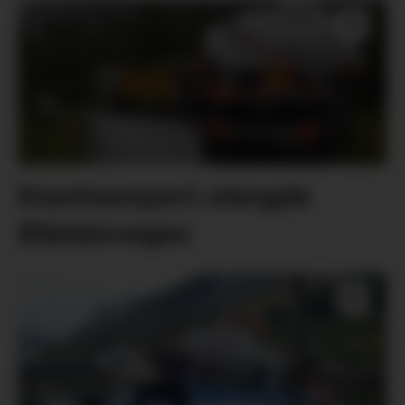
Krantransport stengde
Blådalsvegen