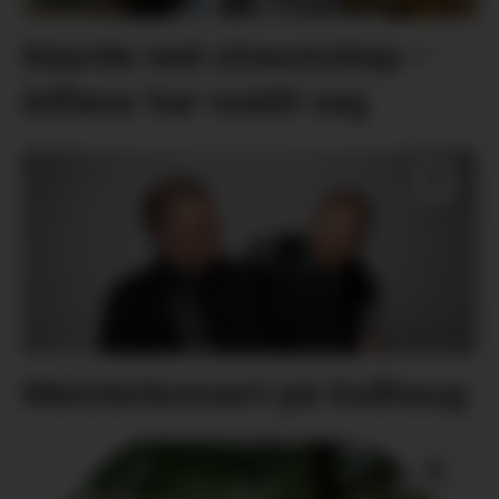
Køyrde ned straumskap –
bilførar har meldt seg
Meisterkonsert på Gullhaug