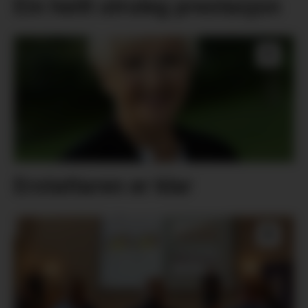
Ein heilt utruleg prestasjon
Erstattaren er klar