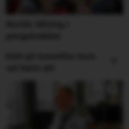
Nordic Mining i
pengetrøbbel
Katt på tunneltur kom
vel heim att