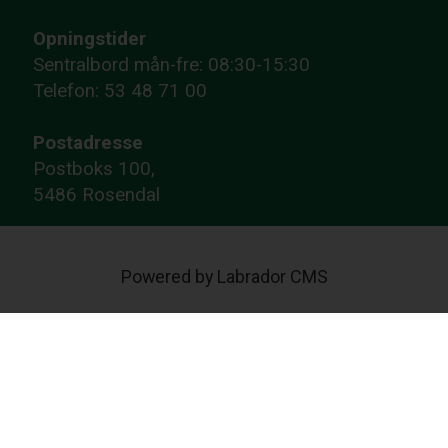
Opningstider
Sentralbord mån-fre: 08:30-15:30
Telefon: 53 48 71 00
Postadresse
Postboks 100,
5486 Rosendal
Powered by Labrador CMS