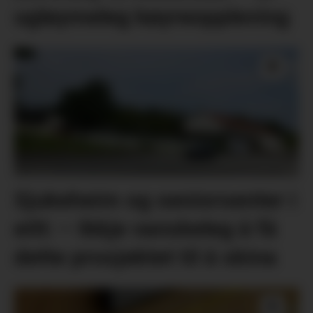
ugløymeleg køyreoppleving
Sjukeheim og seniorsenter i
eitt: – Ikkje vanskeleg å få
dette prosjektet til å skina