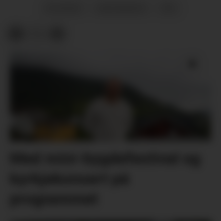
NYHENDE
MAURANGER
VÊR
Med mini-bygdefestival og
kyrkjekonsert på
programmet