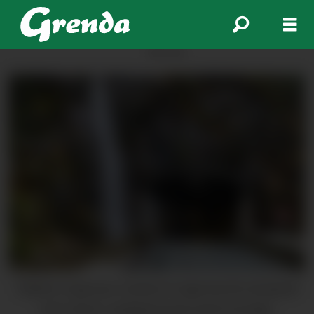
ANNONSE
Statens vegvesen varslar at vegar kan bli stengt på
kort varsel i samband med uvêret torsdag.