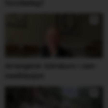
forståeleg?
Arrangerer introkurs i zen-
meditasjon