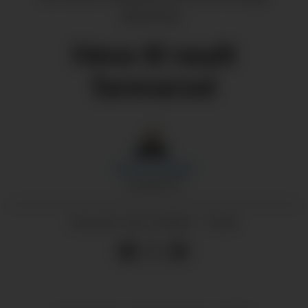
(Arkivfoto).
Heva til raudt
farevarsel
Morten
Nygård
JOURNALIST
30.10.2024 - 15:00
PUBLISERT