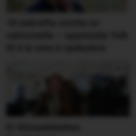
18 bekrefta smitta av
salmonella – oppmodar folk
til å la vera å spekulera
Er klimadebatten