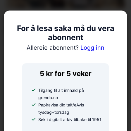
Diplomat i kriseråka land: –
For å lesa saka må du vera
Eg har sett at ein kan laga
abonnent
seg eit liv overalt
Allereie abonnent?
Logg inn
5 kr for 5 veker
Tilgang til alt innhald på
grenda.no
Papiravisa digitalt/eAvis
tysdag+torsdag
Arrangerer tur på gamal
Søk i digitalt arkiv tilbake til 1951
bygdeveg