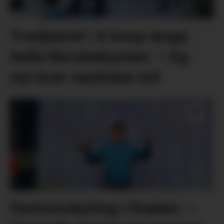
Tredjeåret i 6 knop langs
heile Norskekysten: – Eg
nyt kvar nautiske mil
Fantomskyting i finalen: –