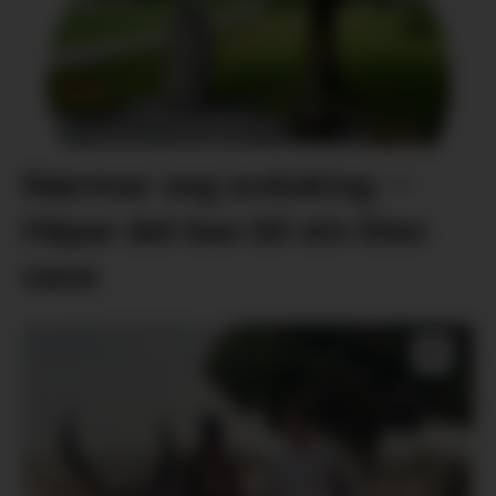
Nærmar seg avduking: –
Håpar det kan bli ein liten
oase