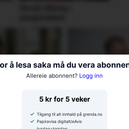
Nordic Mining i
pengetrøbbel
or å lesa saka må du vera abonne
Allereie abonnent?
Logg inn
mskap –
Meisterkonser
5 kr for 5 veker
seg
Tilgang til alt innhald på grenda.no
Papiravisa digitalt/eAvis
tysdag+torsdag