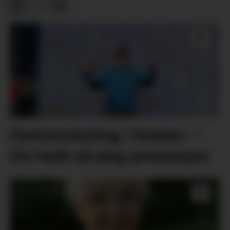
Fantomskyting i finalen: –
Ein heilt utruleg prestasjon