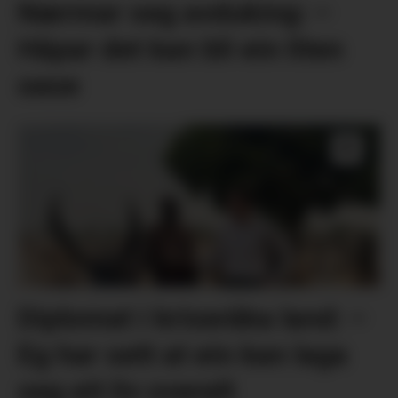
Nærmar seg avduking: –
Håpar det kan bli ein liten
oase
Diplomat i kriseråka land: –
Eg har sett at ein kan laga
seg eit liv overalt