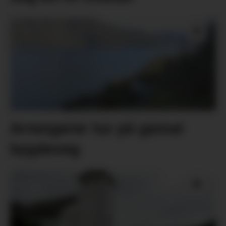
Arrangerer tur på gamal
bygdeveg