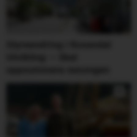
Styreendring i Rosendal
Utvikling: – Skal
oppsummera sesongen