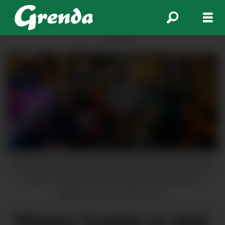
ANNONSE
Kjedlarsjef på Dønhaug, Magne Huglen (t.v.) i kjent
positur. Her nyter han jazzen til bandet Baker
Hansen.
Sverre Myklebust
Magne Huglen er død: