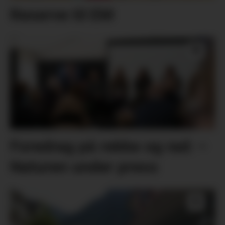
Reserve til EM
Foredrag på rekke og rad: –
Naturen under press