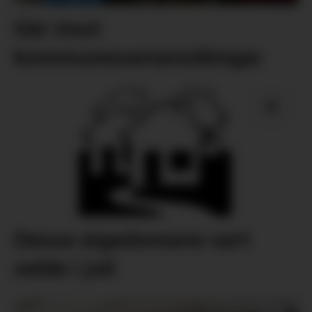
Går imot
kommunesamanslåingar
Desse eigedomane vart
selde i juli