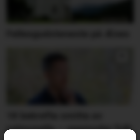
Fellesgudsteneste på Ænes
18 bekrefta smitta av
salmonella – oppmodar folk