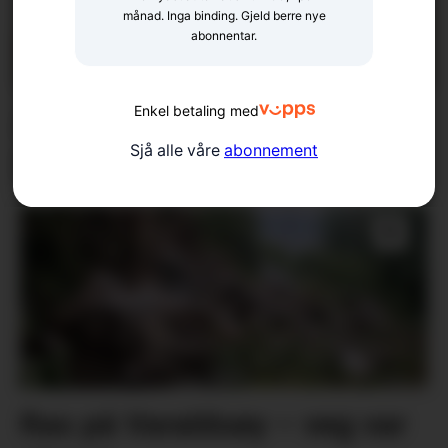
månad. Inga binding. Gjeld berre nye
abonnentar.
Enkel betaling med
Arrangerer introkurs i zen-
Sjå alle våre
abonnement
meditasjon
Ras på Varaldsøy – veg var