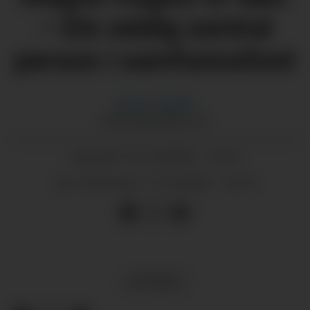
– Ein veldig sentral
person i samfunnslivet
Morten
Nygård
MORTEN@GRENDA.NO
16.10.2025 - 14:14
PUBLISERT
17.10.2025 - 14:14
SIST OPPDATERT
NYHENDE