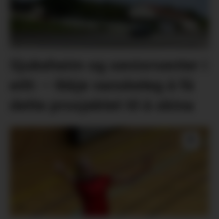
Sjukeheim og seniorsenter i
eitt: – Ikkje vanskeleg å få
dette prosjektet til å skina