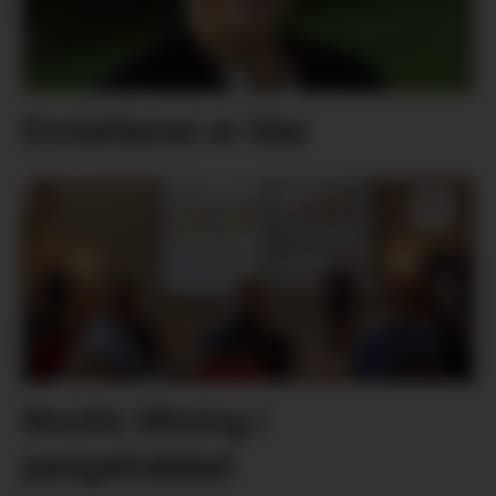
Erstattaren er klar
Nordic Mining i
pengetrøbbel