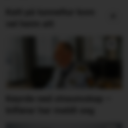
Katt på tunneltur kom
vel heim att
Køyrde ned straumskap –
bilførar har meldt seg