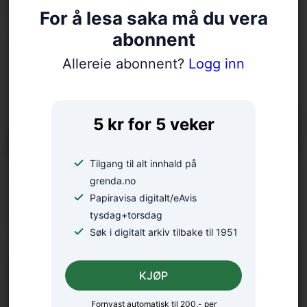
til å la vera å spekulera
For å lesa saka må du vera
abonnent
Allereie abonnent?
Logg inn
5 kr for 5 veker
Tilgang til alt innhald på
Er klimadebatten
grenda.no
Papiravisa digitalt/eAvis
forståeleg?
tysdag+torsdag
Søk i digitalt arkiv tilbake til 1951
KJØP
Fornyast automatisk til 200,- per