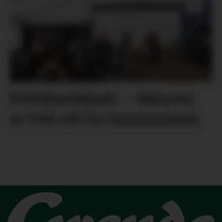
Politikardebatt: – Naturen
er fritt vilt for kommunane