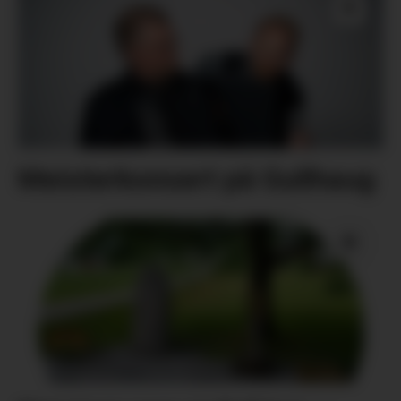
Meisterkonsert på Gullhaug