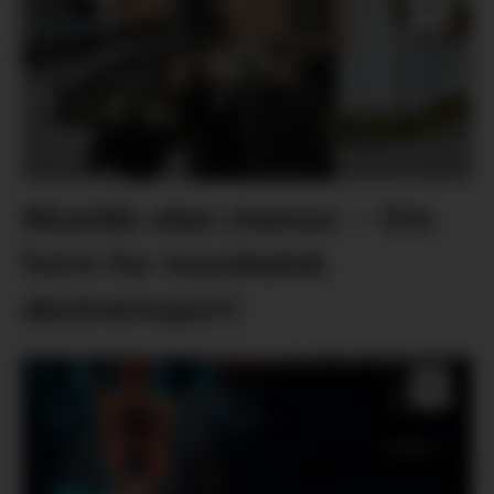
Musikk utan manus: – Ein
form for musikalsk
ekstremsport