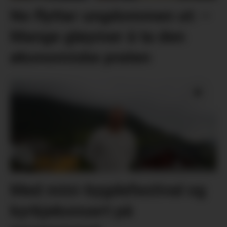
No flyttar ungdommen ut: –
Mange gløymer å ta den
økonomiske praten
Med mini-bygdefestival og
kyrkjekonsert på