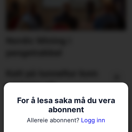
Nordic Mining i
pengetrøbbel
Katt på tunneltur kom
vel heim att
For å lesa saka må du vera
abonnent
Allereie abonnent?
Logg inn