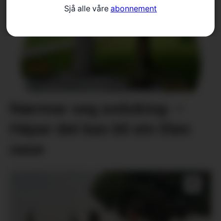
Sjå alle våre
abonnement
Nærmar seg avduking: –
Håpar det kan bli ein liten
oase