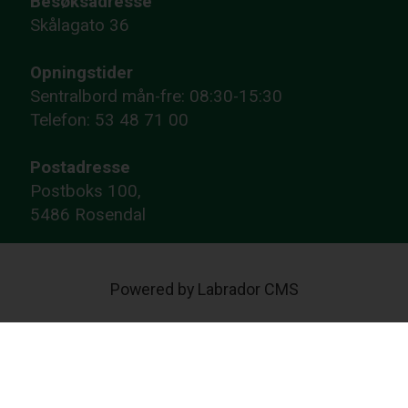
Besøksadresse
Skålagato 36
Opningstider
Sentralbord mån-fre: 08:30-15:30
Telefon: 53 48 71 00
Postadresse
Postboks 100,
5486 Rosendal
Powered by Labrador CMS