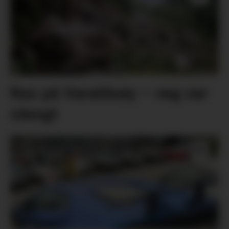
Ras på Varaldsøy – veg var
stengt