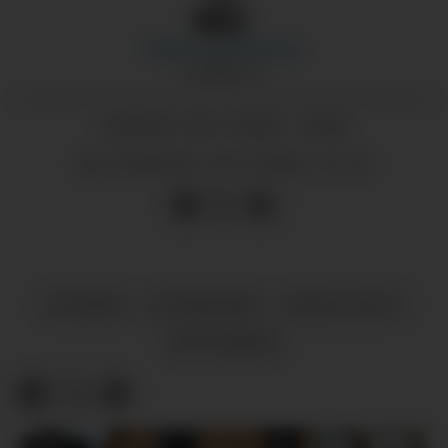
Marie-Louise
Knoop
JOURNALIST
18.11.2023 - 12:00
PUBLISERT
19.11.2023 - 21:15
SIST OPPDATERT
NYHENDE
KVINNHERAD
KRIM OG RETT
RETTSSAKER