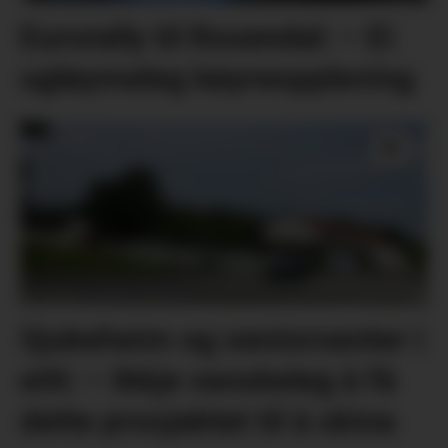
Eurorally til Rosendal: – Ei
ugløymeleg køyreoppleving
Sjukeheim og seniorsenter i
eitt: – Ikkje vanskeleg å få
dette prosjektet til å skina