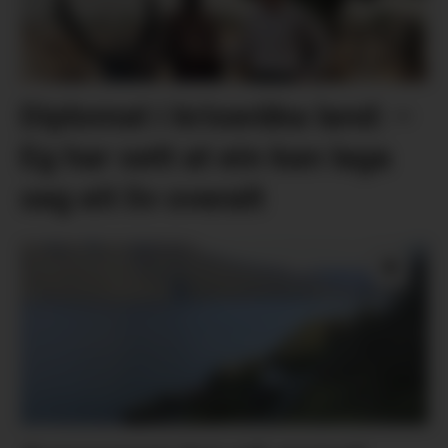
Diplomat i kriseråka land: –
Eg har sett at ein kan laga
seg eit liv overalt