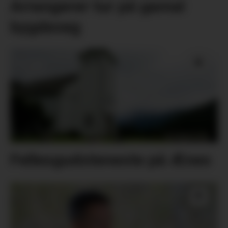
Arrangerer tur på gamal
bygdeveg
Fellesgudsteneste på Ænes