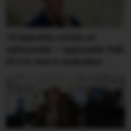
18 bekrefta smitta av
salmonella – oppmodar folk
til å la vera å spekulera