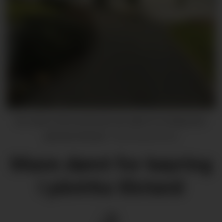
Ein mann frå Kvinnherad vart dømt for å køyrd bil i
påverka tilstand.
Illustrasjonsfoto
Mann dømt for køyring
i påvirka tilstand