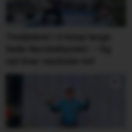
Tredjeåret i 6 knop langs
heile Norskekysten: – Eg
nyt kvar nautiske mil