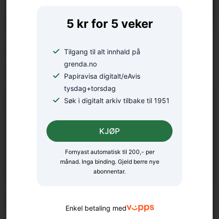
5 kr for 5 veker
Køyrde ned straumskap –
Tilgang til alt innhald på
grenda.no
bilførar har meldt seg
Papiravisa digitalt/eAvis
tysdag+torsdag
Søk i digitalt arkiv tilbake til 1951
KJØP
Fornyast automatisk til 200,- per
månad. Inga binding. Gjeld berre nye
abonnentar.
Meisterkonsert på Gullhaug
Enkel betaling med