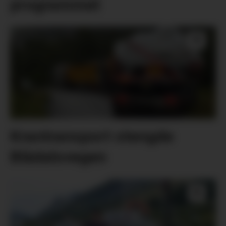
programmet
Krantransport stengde
Blådalsvegen