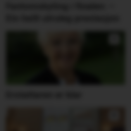
Fantomskyting i finalen: –
Ein heilt utruleg prestasjon
Erstattaren er klar