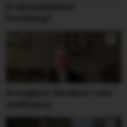
Er klimadebatten
forståeleg?
Arrangerer introkurs i zen-
meditasjon