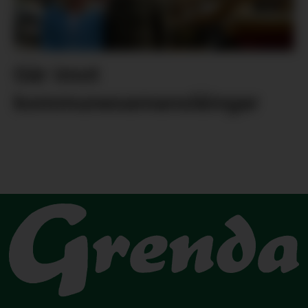
Går imot
kommunesamanslåingar