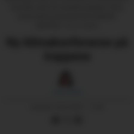
Rosendal, under den tematiske paraplyen "klima,
energi, næring og berekraft på Vestlandet."
(Arkivfoto)
Morten Nygård
Ny klimakonferanse på
trappene
Jorun
Larsen
23.07.2021 - 11:00
PUBLISERT