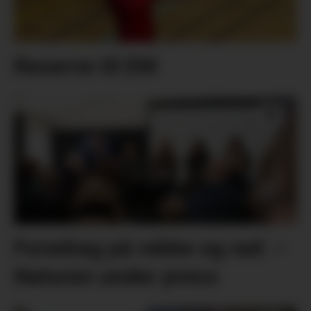
Reserve til EM
Foredrag på rekke og rad: –
Naturen under press