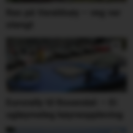
Ras på Varaldsøy – veg var
stengt
Eurorally til Rosendal: – Ei
ugløymeleg køyreoppleving