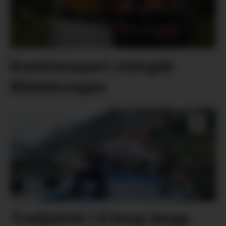
Krantransport stengde
Blådalsvegen
Tredjeåret i 6 knop langs