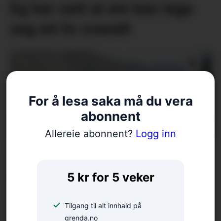
Eg har sett at ein kan laga
seg eit liv overalt
For å lesa saka må du vera
abonnent
Allereie abonnent?
Logg inn
Arrangerer tur på gamal
bygdeveg
5 kr for 5 veker
Tilgang til alt innhald på
grenda.no