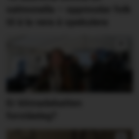
salmonella – oppmodar folk
til å la vera å spekulera
Er klimadebatten
forståeleg?