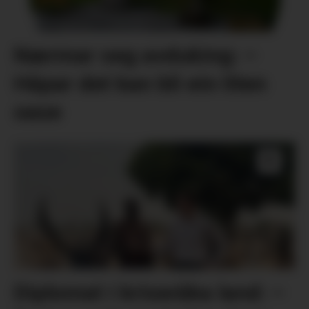
Nærmar seg avduking: –
Håpar det kan bli ein liten
oase
Diplomat i kriseråka land: –