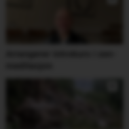
Arrangerer introkurs i zen-
meditasjon