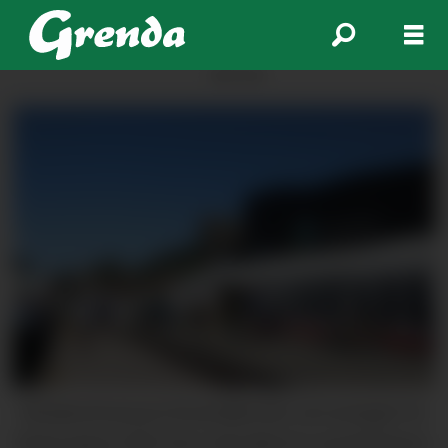
ANNONSE
Klimakonferansen Rosendalsveko vart arrangert for
første gong i 2020. No er det duka for ny konferanse i