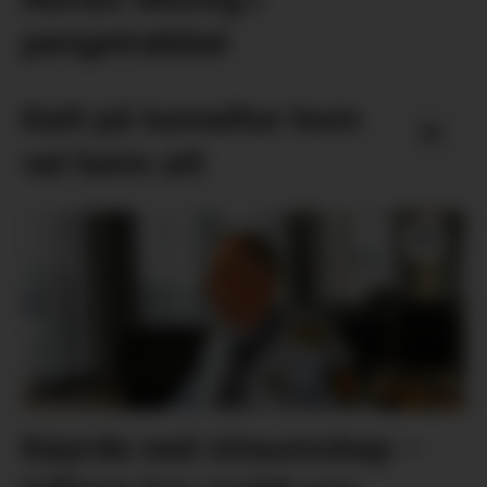
pengetrøbbel
Katt på tunneltur kom
vel heim att
Køyrde ned straumskap –