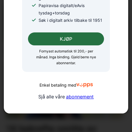
Papiravisa digitalt/eAvis
tysdag+torsdag
Søk i digitalt arkiv tilbake til 1951
KJØP
Fellesgudsteneste på Ænes
Fornyast automatisk til 200,- per
månad. Inga binding. Gjeld berre nye
abonnentar.
Enkel betaling med
Sjå alle våre
abonnement
18 bekrefta smitta av