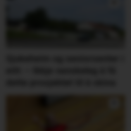
Sjukeheim og seniorsenter i
eitt: – Ikkje vanskeleg å få
dette prosjektet til å skina