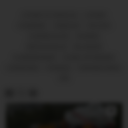
VITSKAP OG TEKNOLOGI
VITSKAP
UTDANNING
TEKNOLOGI
POLITIKK
PLANTAR OG DYR
NYHENDE
NATUR OG MILJØ
MILJØVERN
KLIMAENDRINGAR
GLOBAL OPPVARMING
FORUREINING
FORSKING
FORNYBAR ENERGI
VÊR