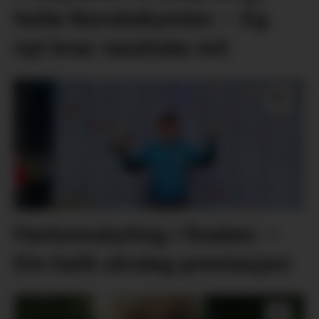
heile Norskekysten: – Eg
nyt kvar nautiske mil
Fantomskyting i finalen: –
Ein heilt utruleg prestasjon