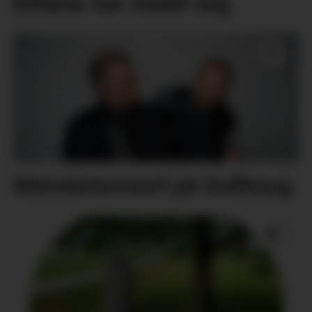
bilførar har meldt seg
Meisterkonsert på Gullhaug