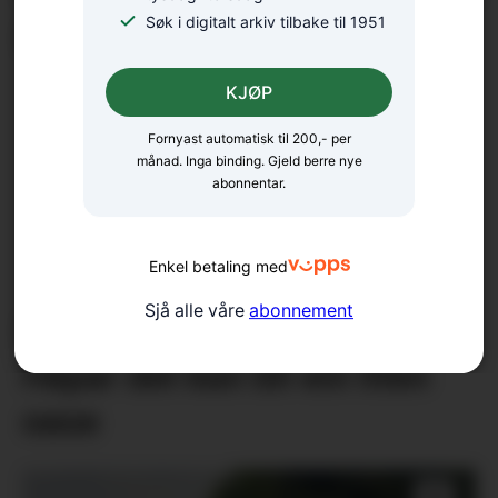
Søk i digitalt arkiv tilbake til 1951
Meisterkonsert på Gullhaug
KJØP
Fornyast automatisk til 200,- per
månad. Inga binding. Gjeld berre nye
abonnentar.
Enkel betaling med
Sjå alle våre
abonnement
Nærmar seg avduking: –
Håpar det kan bli ein liten
oase