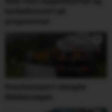
Med mini-bygdefestival og
kyrkjekonsert på
programmet
Krantransport stengde
Blådalsvegen