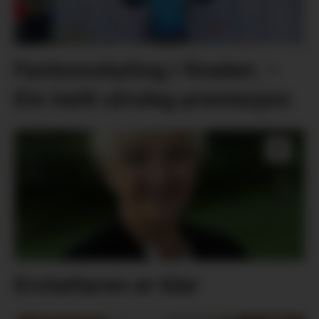
Fantomskyting i finalen: –
Ein heilt utruleg prestasjon
Erstattaren er klar