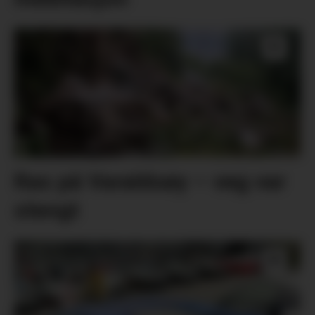
Ras på Varaldsøy – veg var
stengt