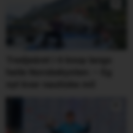
Tredjeåret i 6 knop langs
heile Norskekysten: – Eg
nyt kvar nautiske mil