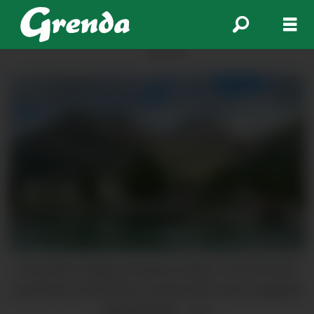
ANNONSE
Rosendal songlag arrangerer pubkor ved Rosendal
Fjordhotel, med mål om å samla folk rundt songglede
og fellesskap.
Arkiv