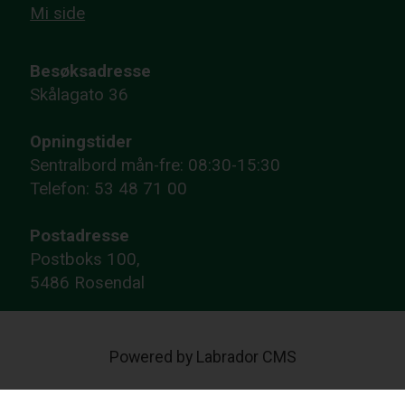
Mi side
Besøksadresse
Skålagato 36
Opningstider
Sentralbord mån-fre: 08:30-15:30
Telefon: 53 48 71 00
Postadresse
Postboks 100,
5486 Rosendal
Powered by Labrador CMS