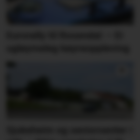
Eurorally til Rosendal: – Ei
ugløymeleg køyreoppleving
Sjukeheim og seniorsenter i