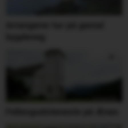
Arrangerer tur på gamal
bygdeveg
Fellesgudsteneste på Ænes