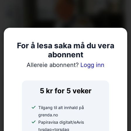
For å lesa saka må du vera
Køyrde ned straumskap –
abonnent
bilførar har meldt seg
Allereie abonnent?
Logg inn
5 kr for 5 veker
Tilgang til alt innhald på
grenda.no
Papiravisa digitalt/eAvis
tysdag+torsdag