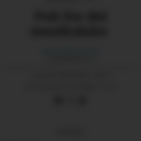
Pub for dei
musikalske
Hanna Guddal
Jemtland
HANNA@GRENDA.NO
29.05.2026 - 09:25
PUBLISERT
31.05.2026 - 13:11
SIST OPPDATERT
NYHENDE