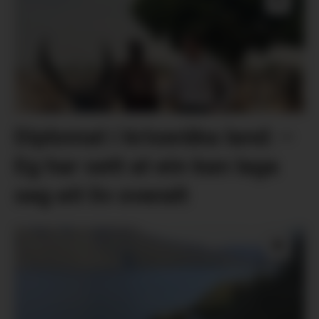
Diplomat i kriseråka land: –
Eg har sett at ein kan laga
seg eit liv overalt