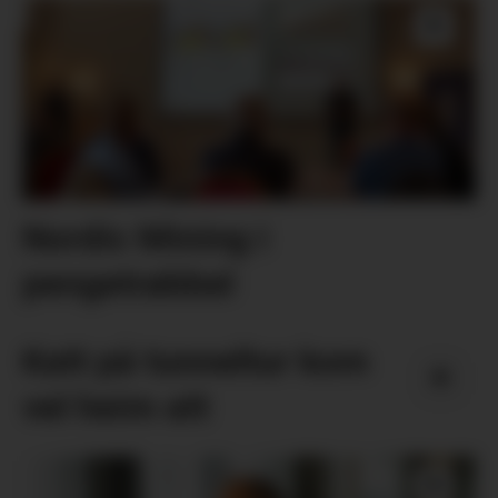
Nordic Mining i
pengetrøbbel
Katt på tunneltur kom
vel heim att