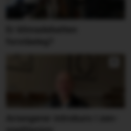
Er klimadebatten
forståeleg?
Arrangerer introkurs i zen-
meditasjon