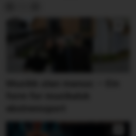
Musikk utan manus: – Ein
form for musikalsk
ekstremsport