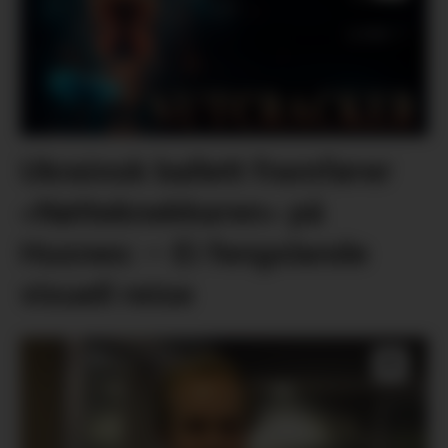
Ukrainsk ballett framfører
«Nøtteknekkaren» på
Husnes: – Ei fengslande
visuell reise