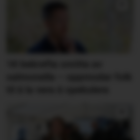
18 bekrefta smitta av
salmonella – oppmodar folk
til å la vera å spekulera