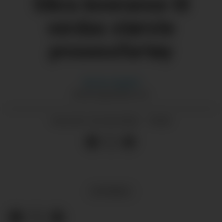
Sikra leveranse til
verdas største
prosessfartøy
Morten
Nygård
MORTEN@GRENDA.NO
02.06.2026 - 18:00
PUBLISERT
NYHENDE