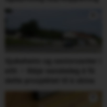
Sjukeheim og seniorsenter i
eitt: – Ikkje vanskeleg å få
dette prosjektet til å skina