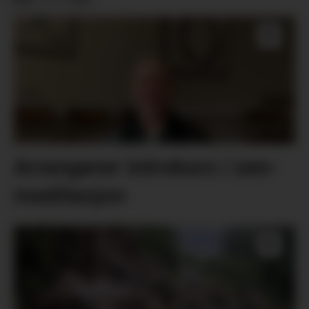
Arrangerer introkurs i zen-
meditasjon