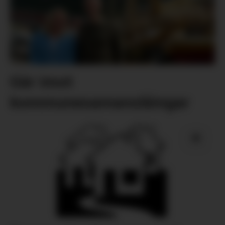
Går imot
kommunesamanslåingar