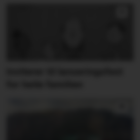
Inviterer til lanseringsfest
for heile familien