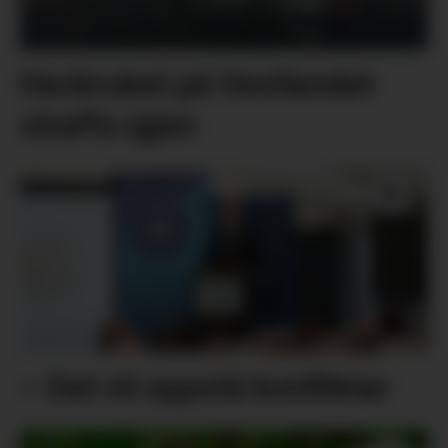
Havbruket på Vestlandet
straffa igjen
– Det vil oppstå konfliktar