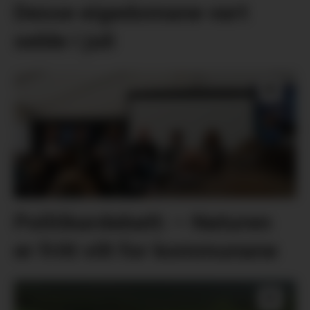
Desse eigedomane vart
selde i juli
Politikardebatt: – Naturen
er fritt vilt for kommunane