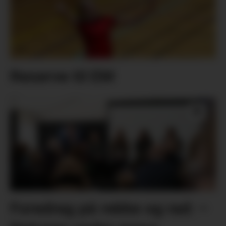
Reserve til EM
Foredrag på rekke og rad: –