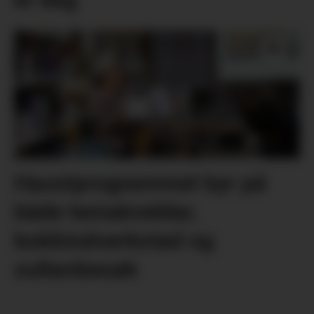
Haustprogrammet byr på
både temakveldar,
bokbindverkstad og
sultanbesøk