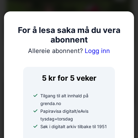
For å lesa saka må du vera
abonnent
Allereie abonnent?
Logg inn
– Ungdomane våre har
skote godt
5 kr for 5 veker
Tilgang til alt innhald på
grenda.no
Papiravisa digitalt/eAvis
tysdag+torsdag
Søk i digitalt arkiv tilbake til 1951