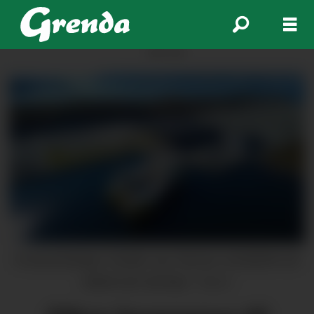
ANNONSE
Prosessfartøya «Tautiki» og «Tauroa» ved MOWI sitt
slakteri på Jøsnøya.
Napier