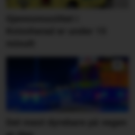
Gjennomsnittet i
Kvinnherad er under 15
minutt
Det mest dyrebare på vegen
er deg