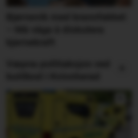
Bjørnevik med brannfakkel:
– Må våga å diskutera
kjernekraft
Væpna politiaksjon ved
butilbod i Kvinnherad