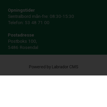
Opningstider
Sentralbord mån-fre: 08:30-15:30
Telefon: 53 48 71 00
Postadresse
Postboks 100,
5486 Rosendal
Powered by Labrador CMS