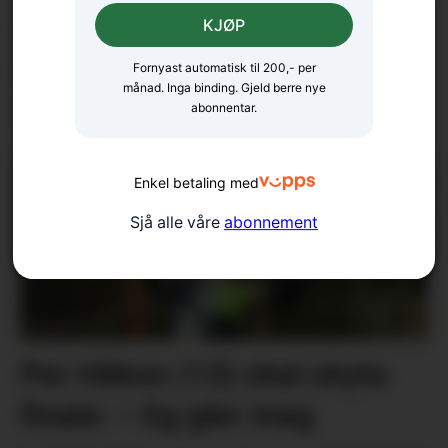
Forsvarte NM-gullet: – Eg
KJØP
hadde ein liten knekk etter
Fornyast automatisk til 200,- per
månad. Inga binding. Gjeld berre nye
50 km
abonnentar.
Enkel betaling med
Sjå alle våre
abonnement
Per Håkon (13) skal skyta
finale: – Eg gler meg