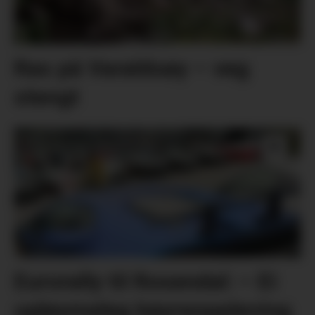
Ras på Varaldsøy – veg
stengt
Eurorally til Rosendal: – Ei
ugløymeleg køyreoppleving