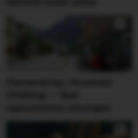
Naturen under press
Styreendring i Rosendal
Utvikling: – Skal
oppsummera sesongen