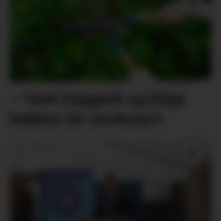
– Tenk tryggleik og klipp
hekken før skulestart