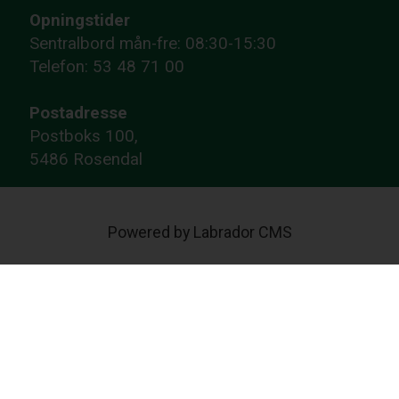
Opningstider
Sentralbord mån-fre: 08:30-15:30
Telefon: 53 48 71 00
Postadresse
Postboks 100,
5486 Rosendal
Powered by Labrador CMS