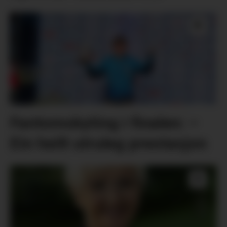
Fantomskyting i finalen: –
Ein heilt utruleg prestasjon