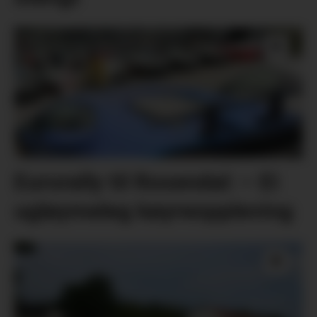
Eurorally til Rosendal: – Ei
ugløymeleg køyreoppleving