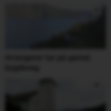
Arrangerer tur på gamal
bygdeveg