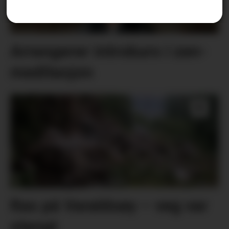
Arrangerer introkurs i zen-
meditasjon
Ras på Varaldsøy – veg var
stengt