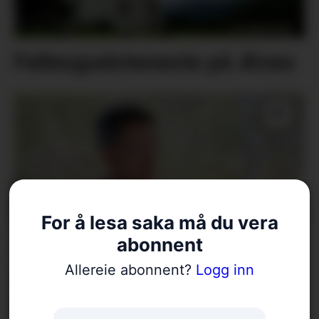
Fellesgudsteneste på Ænes
For å lesa saka må du vera
abonnent
18 bekrefta smitta av
Allereie abonnent?
Logg inn
salmonella – oppmodar folk
til å la vera å spekulera