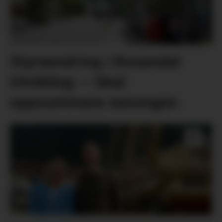
Styreendring i Rosendal
Utvikling: – Skal
oppsummera sesongen