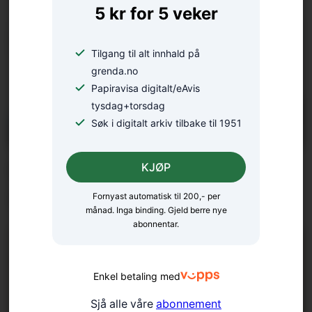
5 kr for 5 veker
Tilgang til alt innhald på
grenda.no
Papiravisa digitalt/eAvis
tysdag+torsdag
Søk i digitalt arkiv tilbake til 1951
Er klimadebatten
KJØP
forståeleg?
Fornyast automatisk til 200,- per
månad. Inga binding. Gjeld berre nye
abonnentar.
Enkel betaling med
Sjå alle våre
abonnement