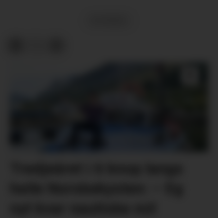
NYHENDE
Tredjeåret i 6 knop langs
heile Norskekysten: – Eg
nyt kvar nautiske mil