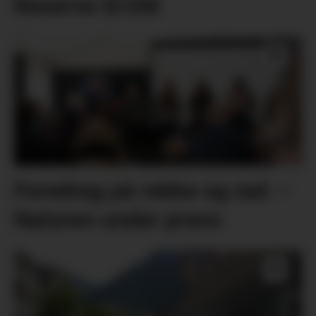
Reserve til EM
Foredrag på rekke og rad: –
Naturen under press