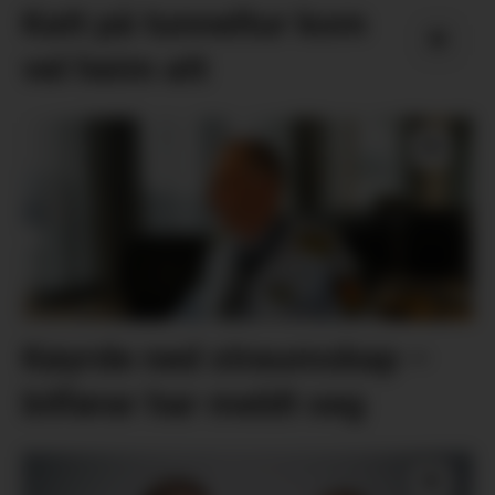
Katt på tunneltur kom
vel heim att
Køyrde ned straumskap –
bilførar har meldt seg