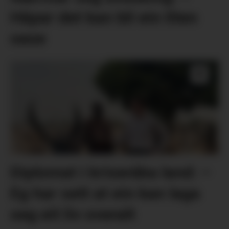
Håpar det kan bli ein liten
oase
Diplomat i kriseråka land: –
Eg har sett at ein kan laga
seg eit liv overalt