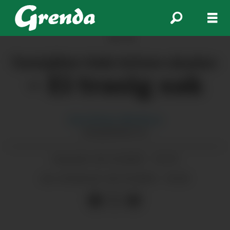
ANNONSE
Taxisjåfør fekk lettare skadar
:
– Ei trasig sak
Gina
Eriksen Albrethson
GINA@GRENDA.NO
20.10.2025 - 10:19
PUBLISERT
20.10.2025 - 10:33
SIST OPPDATERT