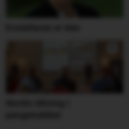
Erstattaren er klar
Nordic Mining i
pengetrøbbel