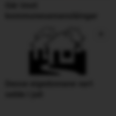
Går imot
kommunesamanslåingar
Desse eigedomane vart
selde i juli