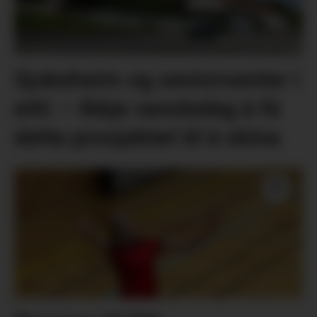
Sjukeheim og seniorsenter i
eitt: – Ikkje vanskeleg å få
dette prosjektet til å skina