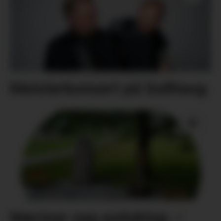
Meisterkonsert på Gullhaug
Nærmar seg avduking: –