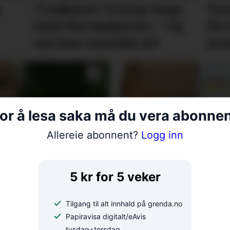
e
Tredjeåret i 6 knop langs
Fan
heile Norskekysten: – Eg
Ein 
nyt kvar nautiske mil
pre
or å lesa saka må du vera abonne
Allereie abonnent?
Logg inn
5 kr for 5 veker
Nordic Mining 
Tilgang til alt innhald på grenda.no
Papiravisa digitalt/eAvis
tysdag+torsdag