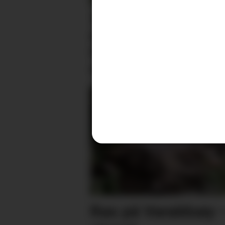
18 bekrefta smitta av
salmonella – oppmoda
folk til å la vera å
spekulera
Ras på Varaldsøy 