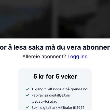
or å lesa saka må du vera abonne
Allereie abonnent?
Logg inn
 gamal
Fellesgudsten
5 kr for 5 veker
Tilgang til alt innhald på grenda.no
Papiravisa digitalt/eAvis
tysdag+torsdag
Søk i digitalt arkiv tilbake til 1951