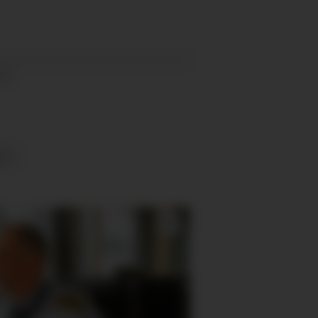
:26
DE