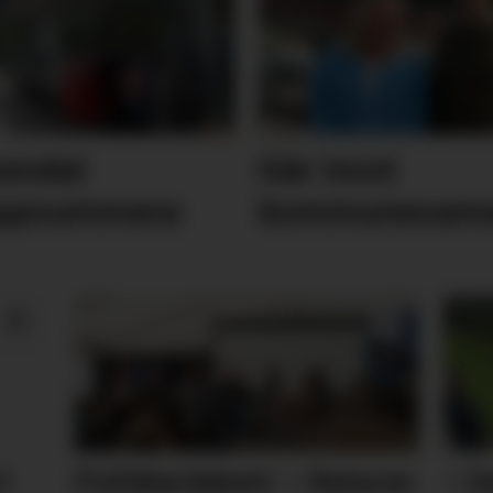
sendal
Går imot
 oppsummera
kommunesama
t
Politikardebatt: – Naturen
– U