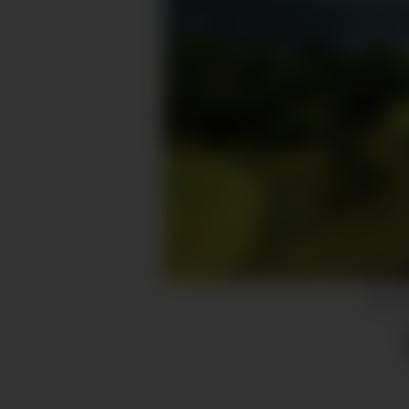
No er 