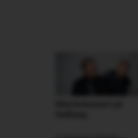
Meisterkonsert på
Gullhaug