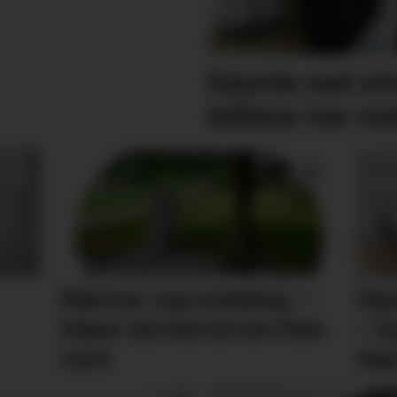
Køyrde ned st
bilførar har me
Nærmar seg avduking: –
Dip
Håpar det kan bli ein liten
– Eg
oase
laga