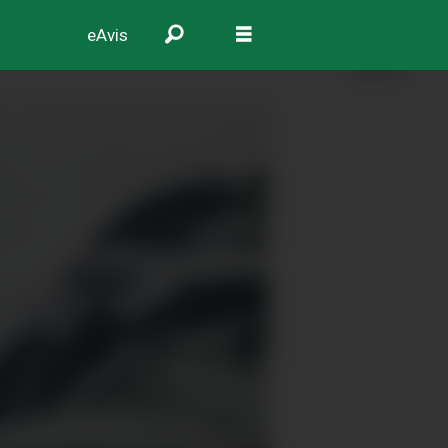
eAvis
ANNONSE