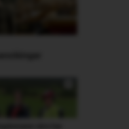
nslåingar
ngdomane våre har