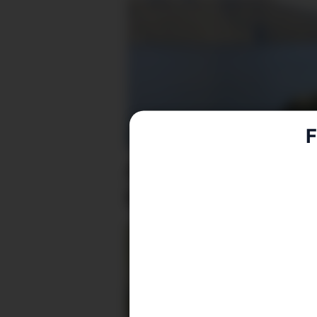
F
Arrangerer tur på
bygdeveg