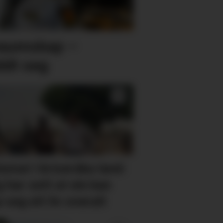
raumskap –
ldt seg
lomat i kriseråka land:
 har sett at ein kan
 seg eit liv overalt