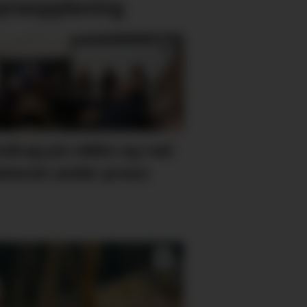
yreoppleving
edrag på rekke og rad:
aturen under press