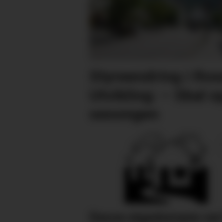
Styreendring i Ro
Utvikling: – Skal
sesongen
Desse eigedomane var