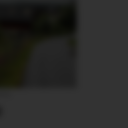
foto).
g