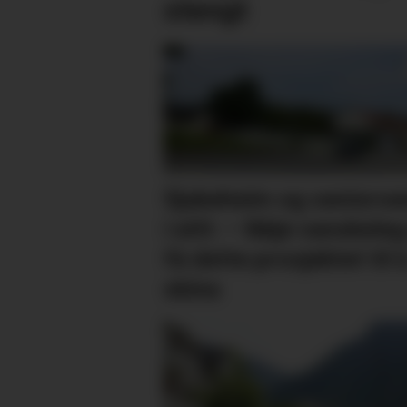
stengt
Sjukeheim og seniorse
i eitt: – Ikkje vanskeleg
få dette prosjektet til 
skina