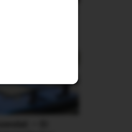
angerer introkurs i zen-
itasjon
osendal: – Ei