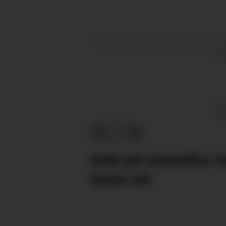
PU
O
Katt på tunneltur 
heim att