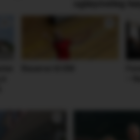
ugløymeleg kø
nter
Reserve til EM
For
 å
– N
å