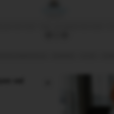
Morten
Nygård
JOURNALIST
06.01.2025 - 05:00
06.01.2025 - 07
BLISERT
SIST OPPDATERT
FFENTLEG ADMINISTRASJON
MAURANGER
POLITIKK
NYHEN
kom vel