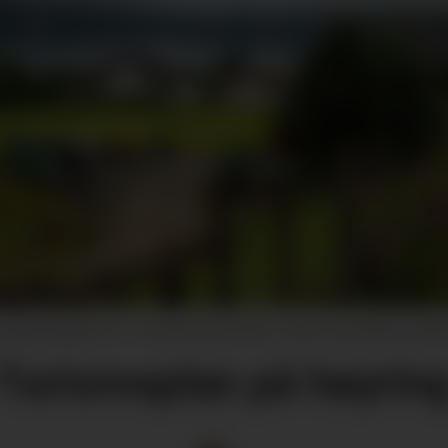
reguleringsplanen for Sunndal og Bondhus sendt ut på høyring. (Arkiv
Turismeplan på høyrin