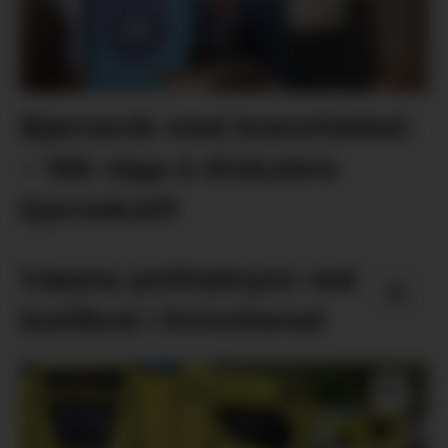
Bjørnevik med brannfakkel:
– Må våga å diskutera
kjernekraft
Væpna politiaksjon ved
butilbod i Kvinnherad