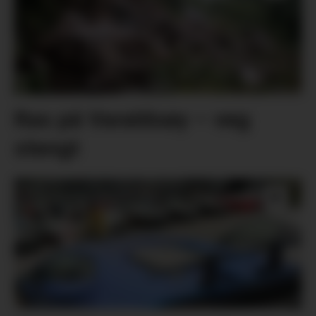
Ras på Varaldsøy – veg
stengt