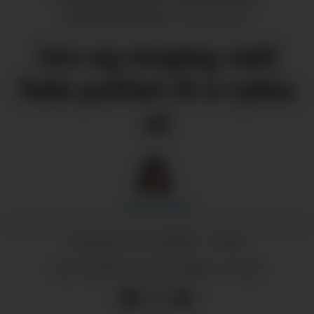
(Illustrasjonsfoto)
Jorun Larsen
Uro og mogleg vald
fekk politiet til å rykka
ut
Jorun
Larsen
27.10.2022 - 13:30
PUBLISERT
30.10.2022 - 21:46
SIST OPPDATERT