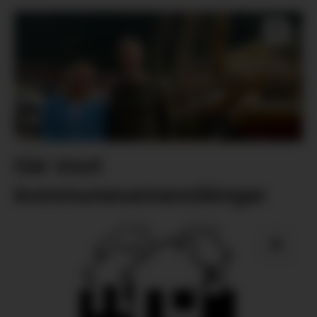
Går imot
kommunesamanslåingar