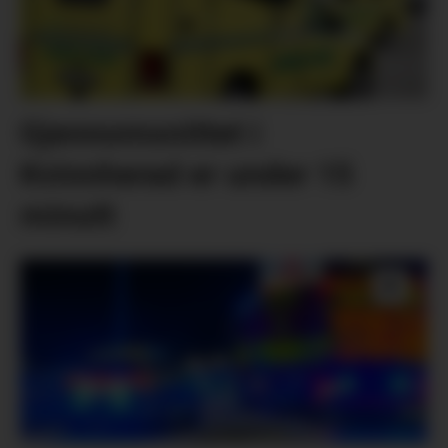
Gjennomsnittet i
Kvinnherad er under 15
minutt