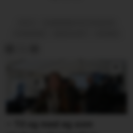
POLITI
KVINNHERAD POLITISTASJON
KVINNHERAD
KRIM OG RETT
NYHENDE
– Til og med eg som