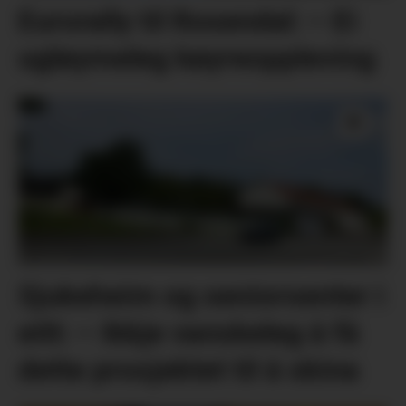
Eurorally til Rosendal: – Ei
ugløymeleg køyreoppleving
Sjukeheim og seniorsenter i
eitt: – Ikkje vanskeleg å få
dette prosjektet til å skina