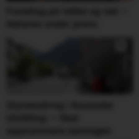
Foredrag på rekke og rad: –
Naturen under press
Styreendring i Rosendal
Utvikling: – Skal
oppsummera sesongen