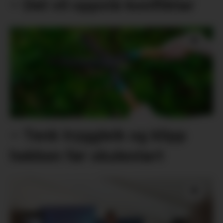
– Det vil oppstå konfliktar
– Tenk tryggleik og klipp
hekken før skulestart