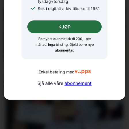
tysdag+torsdag
Søk i digitalt arkiv tilbake til 1951
KJØP
Fornyast automatisk til 200,- per
månad. Inga binding. Gjeld berre nye
abonnentar.
– Ungdomane våre har
Enkel betaling med
skote godt
Sjå alle våre
abonnement