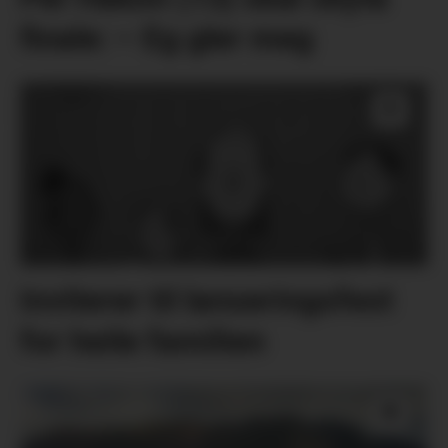
finale: – Eg gler meg
Inviterer til lanseringsfest
for heile familien