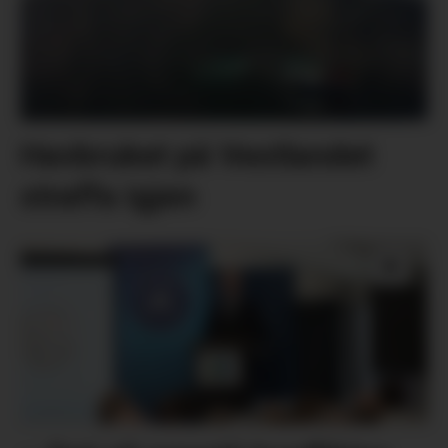
Havbruket på Vestlandet
straffa igjen