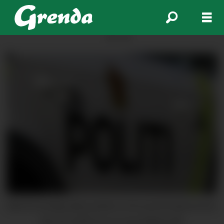
ANNONSE
Natt til torsdag rykka politiet ut til ei privat adresse kor
det var meldt om uro og mogleg vald.