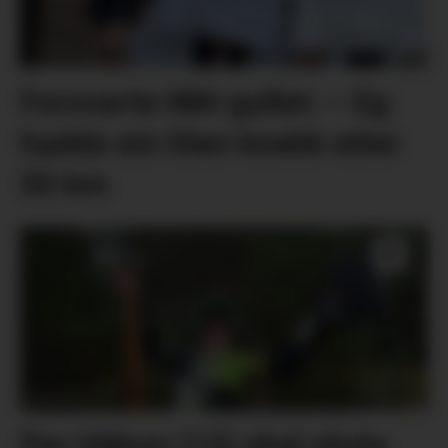
Forsvarte NM-gullet: – Eg
hadde ein liten knekk etter
50 km
Per Håkon (13) skal skyta