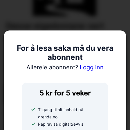
Desse eigedomane vart
selde i juli
For å lesa saka må du vera
abonnent
Allereie abonnent?
Logg inn
5 kr for 5 veker
Tilgang til alt innhald på
Politikardebatt: – Naturen
grenda.no
er fritt vilt for kommunane
Papiravisa digitalt/eAvis