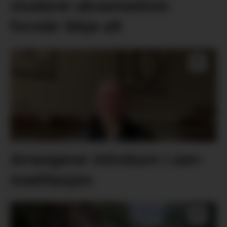
studerer akvamedisin
forstår ikkje alt
Arrangerer introkurs i zen-
meditasjon