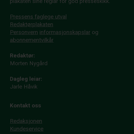
plakaten sine reglar for god presseskikk.
Pressens faglege utval
Redaktørplakaten
Personvern
informasjonskapslar
og
abonnementvilkår
Redaktør:
Morten Nygård
Dagleg leiar:
Jarle Håvik
Kontakt oss
Redaksjonen
Kundeservice