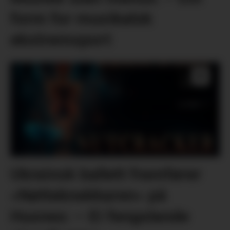
form for musikalsk
ekstremsport
Ukrainsk ballett framfører
«Nøtteknekkaren» på
Husnes: – Ei fengslande