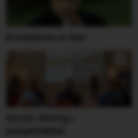
Erstattaren er klar
Nordic Mining i
pengetrøbbel