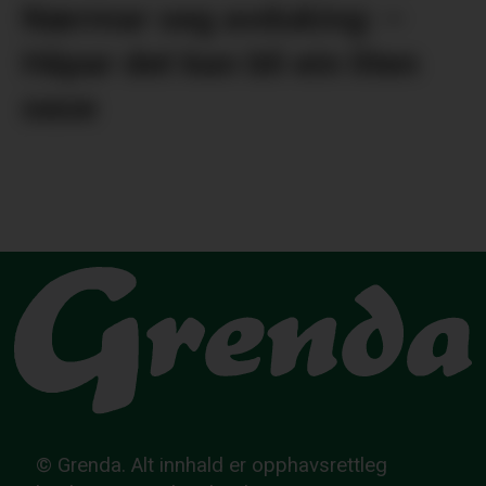
Nærmar seg avduking: –
Håpar det kan bli ein liten
oase
© Grenda. Alt innhald er opphavsrettleg