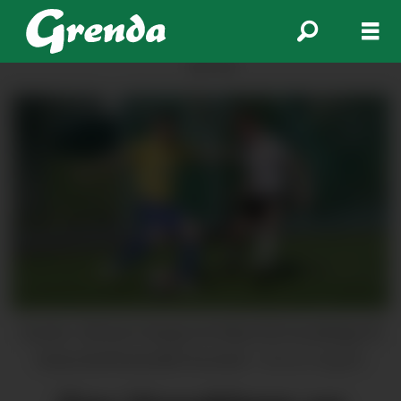
ANNONSE
Gustav Johnsen Haugse let ikkje Erik Huseklepp få
herja med Rosendal-forsvaret.
Morten Nygård