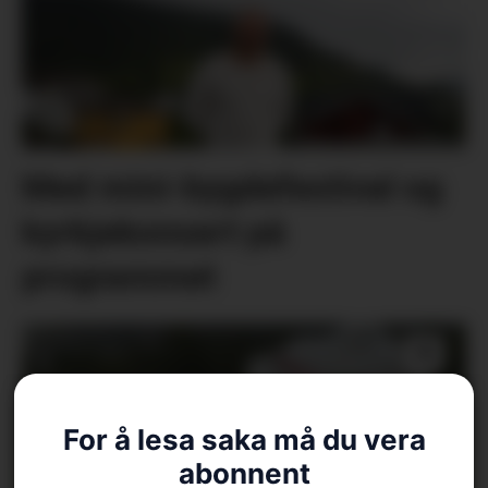
Med mini-bygdefestival og
kyrkjekonsert på
programmet
For å lesa saka må du vera
abonnent