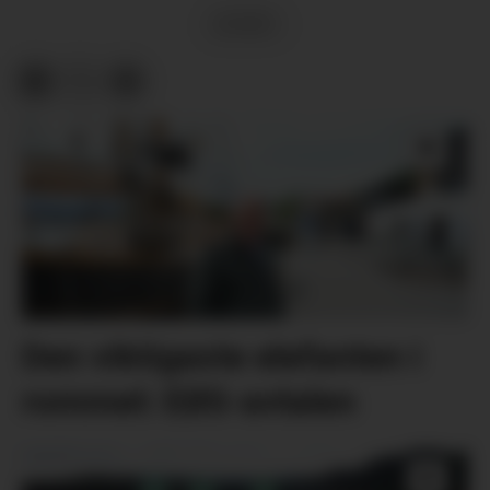
SPORT
Den viktigaste elefanten i
rommet: EØS-avtalen