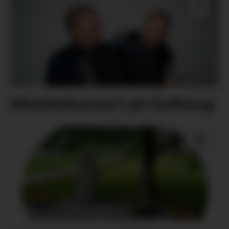
Meisterkonsert på Gullhaug