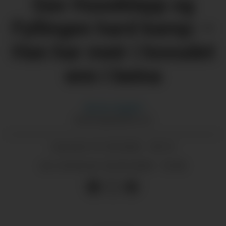
Gav Huseklepp og
Fyllingen hard kamp: –
Han har meir i hovudet
enn i beina
Morten
Nygård
MORTEN@GRENDA.NO
01.05.2026 - 20:12
PUBLISERT
02.05.2026 - 10:26
SIST OPPDATERT