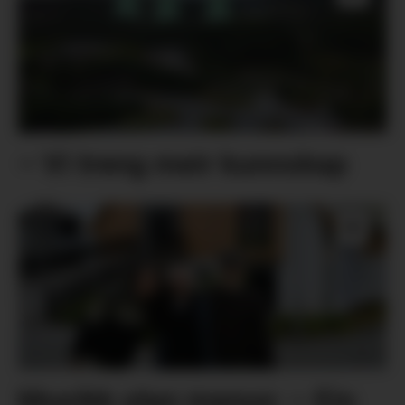
– Vi treng meir kunnskap
Musikk utan manus: – Ein