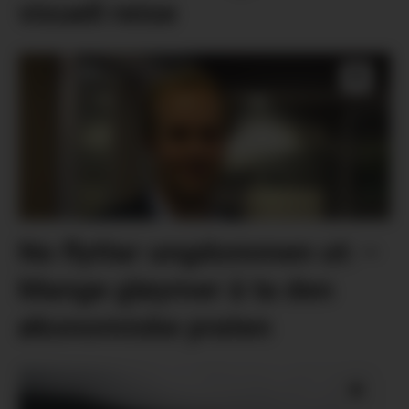
visuell reise
No flyttar ungdommen ut: –
Mange gløymer å ta den
økonomiske praten