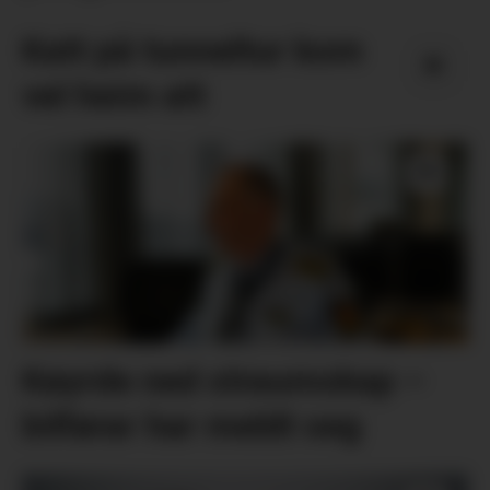
Katt på tunneltur kom
vel heim att
Køyrde ned straumskap –
bilførar har meldt seg