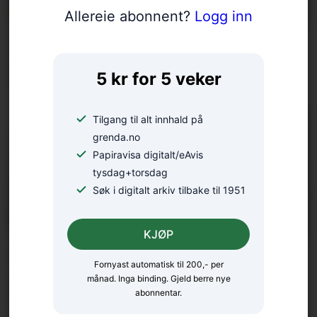
Allereie abonnent?
Logg inn
Krantransport stengde
Blådalsvegen
5 kr for 5 veker
Tilgang til alt innhald på
grenda.no
Papiravisa digitalt/eAvis
tysdag+torsdag
Søk i digitalt arkiv tilbake til 1951
KJØP
Tredjeåret i 6 knop langs
Fornyast automatisk til 200,- per
månad. Inga binding. Gjeld berre nye
heile Norskekysten: – Eg
abonnentar.