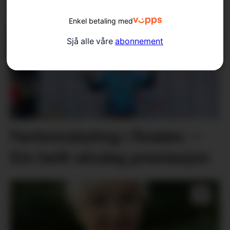
nyt kvar nautiske mil
Enkel betaling med
Sjå alle våre
abonnement
Fantomskyting i finalen: –
Ein heilt utruleg prestasjon