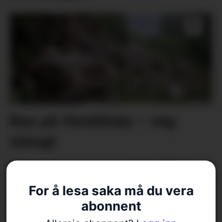
Ras på Varaldsøy – veg
stengt
For å lesa saka må du vera
abonnent