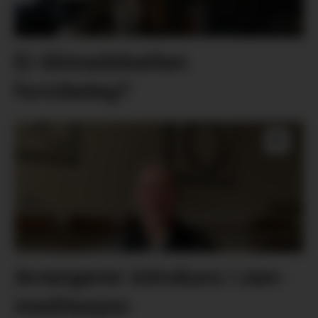
Er klimadebatten
forståeleg?
Arrangerer introkurs i zen-
meditasjon