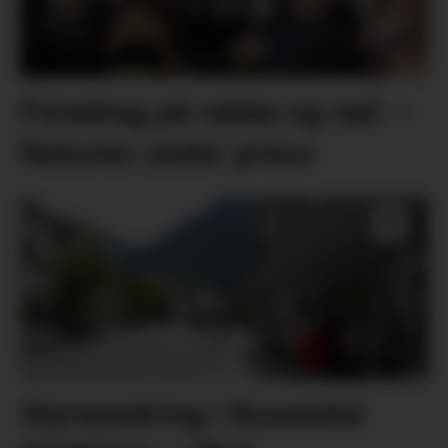
Foredrag på rekke og rad: –
Naturen under press
Styreendring i Rosendal