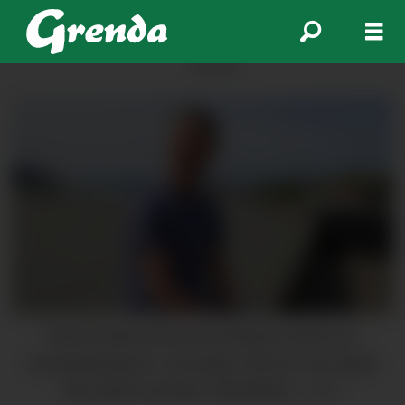
ANNONSE
Håvard Sætrevik kunne på biletet smila over
samanlagtsigeren i sesongen 2023/24. No toppar
han også november-statistikken.
Arkiv