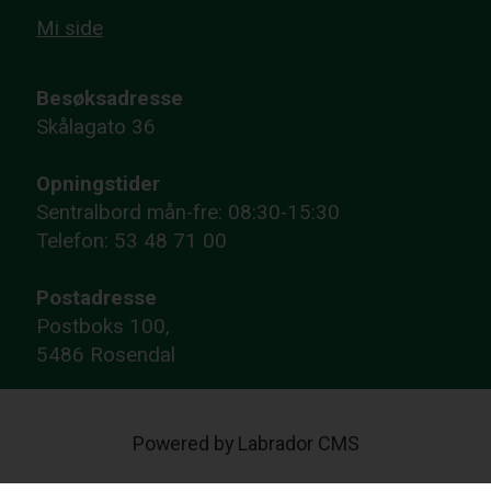
Mi side
Besøksadresse
Skålagato 36
Opningstider
Sentralbord mån-fre: 08:30-15:30
Telefon: 53 48 71 00
Postadresse
Postboks 100,
5486 Rosendal
Powered by Labrador CMS