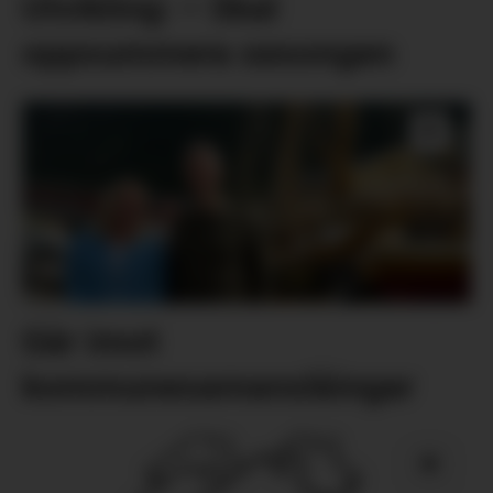
Utvikling: – Skal
oppsummera sesongen
Går imot
kommunesamanslåingar