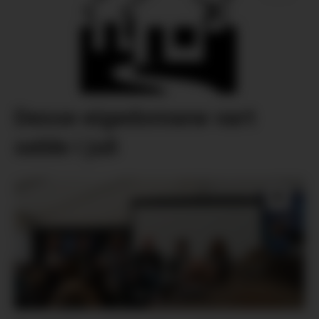
Desse eigedomane vart
selde i juli