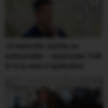
18 bekrefta smitta av
salmonella – oppmodar folk
til å la vera å spekulera