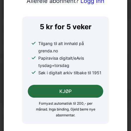
Allereie abonnent?
Logg inn
5 kr for 5 veker
Eurorally til Rosendal: – Ei
ugløymeleg køyreoppleving
Tilgang til alt innhald på
grenda.no
Papiravisa digitalt/eAvis
tysdag+torsdag
Søk i digitalt arkiv tilbake til 1951
KJØP
Fornyast automatisk til 200,- per
månad. Inga binding. Gjeld berre nye
Sjukeheim og seniorsenter i
abonnentar.
eitt: – Ikkje vanskeleg å få