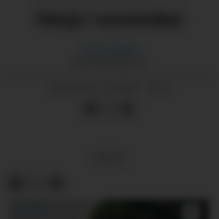
Herja i november
Morten
Nygård
MORTEN@GRENDA.NO
01.12.2025 - 14:14
PUBLISERT
SPORT