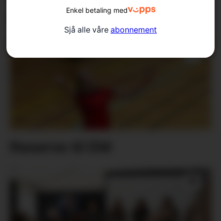
Enkel betaling med
dette prosjektet til å skina
Sjå alle våre
abonnement
Reserve til EM