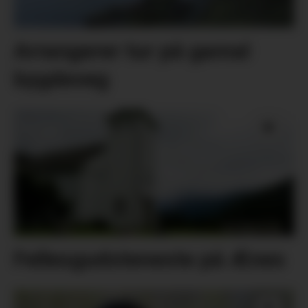
Arrangerer tur på gamal
bygdeveg
Fellesgudsteneste på Ænes