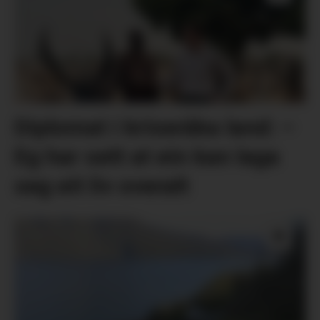
Diplomat i kriseråka land: –
Eg har sett at ein kan laga
seg eit liv overalt