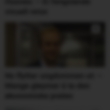
Husnes: – Ei fengslande
visuell reise
No flyttar ungdommen ut: –
Mange gløymer å ta den
økonomiske praten