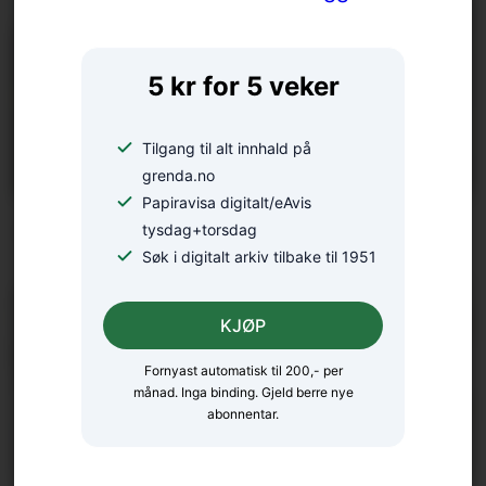
5 kr for 5 veker
Tilgang til alt innhald på
grenda.no
Papiravisa digitalt/eAvis
– Vi treng meir kunnskap
tysdag+torsdag
Søk i digitalt arkiv tilbake til 1951
KJØP
Fornyast automatisk til 200,- per
månad. Inga binding. Gjeld berre nye
abonnentar.