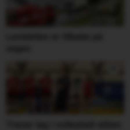
Lastebilen er tilbake på
vegen
Trenar lag i volleyball-eliten