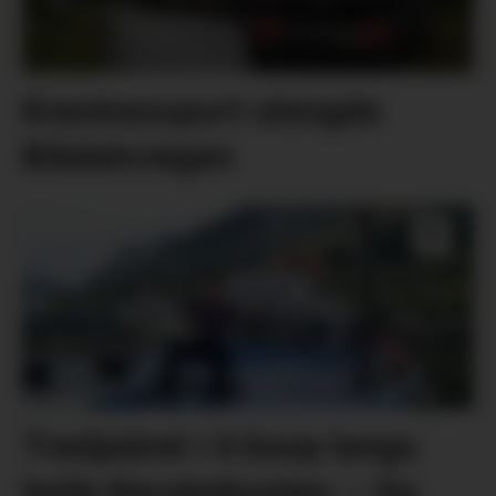
Krantransport stengde
Blådalsvegen
Tredjeåret i 6 knop langs
heile Norskekysten: – Eg