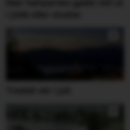
Nær halvparten gjekk rett ut
i jobb eller studiar
Tredelt vêr i juli