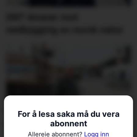
DNT åtvarar mot
nedbygging av norsk natur
Den viktigaste elefanten i
For å lesa saka må du vera
rommet: EØS-avtalen
abonnent
Allereie abonnent?
Logg inn