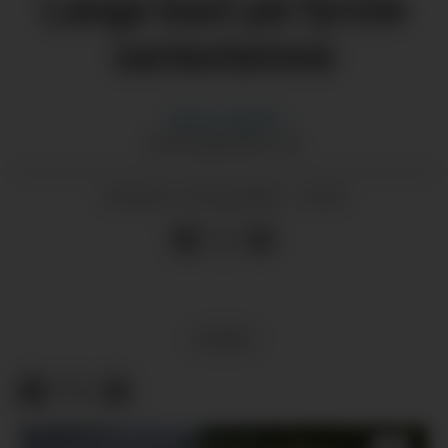
Lange kast på fyrste
seriestemne
Morten
Nygård
MORTEN@GRENDA.NO
25.04.2026 - 16:30
PUBLISERT
SPORT