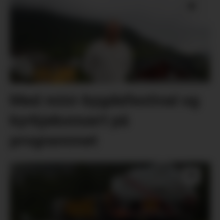
Med mini-bygdefestival og
kyrkjekonsert på
programmet