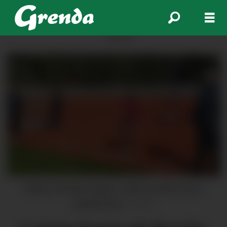
ANNONSE
Mattias Skauge Griggs er blant landets beste
spydkastarar.
IL Trio