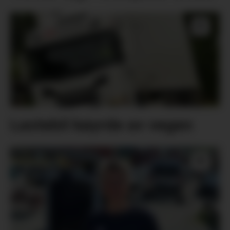
Lastebil køyrde av vegen