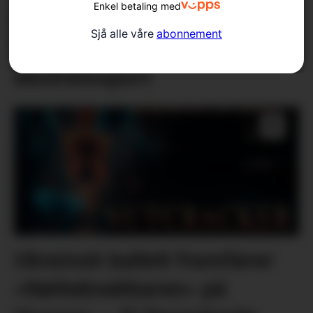
Enkel betaling med
Musikk utan manus: – Ein
Sjå alle våre
abonnement
form for musikalsk
ekstremsport
Ukrainsk ballett framfører
«Nøtteknekkaren» på