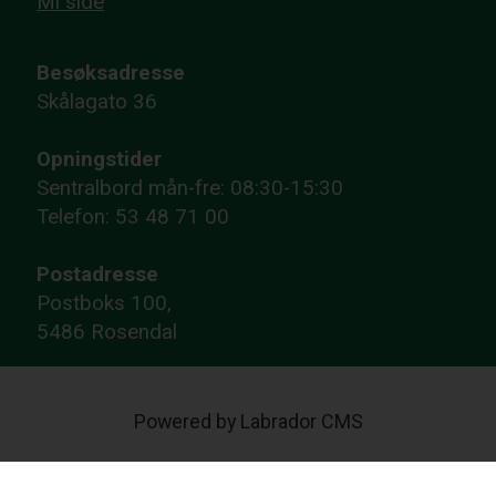
Mi side
Besøksadresse
Skålagato 36
Opningstider
Sentralbord mån-fre: 08:30-15:30
Telefon: 53 48 71 00
Postadresse
Postboks 100,
5486 Rosendal
Powered by Labrador CMS