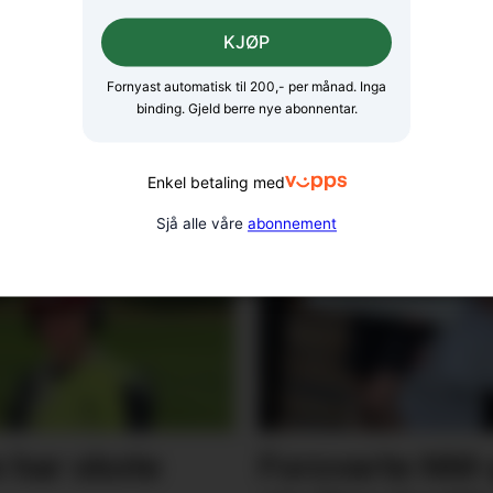
KJØP
Fornyast automatisk til 200,- per månad. Inga
Desse eigedomane vart
Pol
binding. Gjeld berre nye abonnentar.
ar
selde i juli
er 
Enkel betaling med
Sjå alle våre
abonnement
 har skote
Forsvarte NM-g