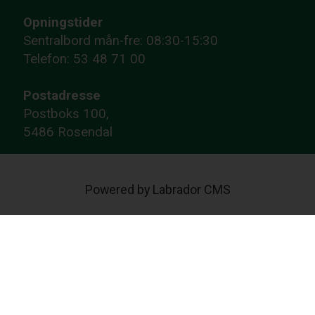
Opningstider
Sentralbord mån-fre: 08:30-15:30
Telefon: 53 48 71 00
Postadresse
Postboks 100,
5486 Rosendal
Powered by Labrador CMS