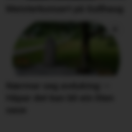
Meisterkonsert på Gullhaug
Nærmar seg avduking: –
Håpar det kan bli ein liten
oase