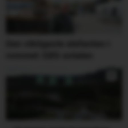
Den viktigaste elefanten i
rommet: EØS-avtalen