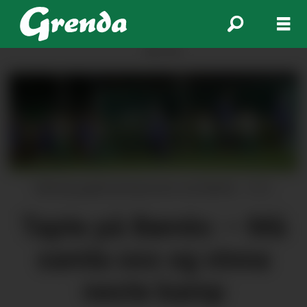
ANNONSE
Halsnøy gjekk på tap borte mot Bømlo.
Arkiv
Tapte på Bømlo: – Må
samla oss og vinna
neste kamp