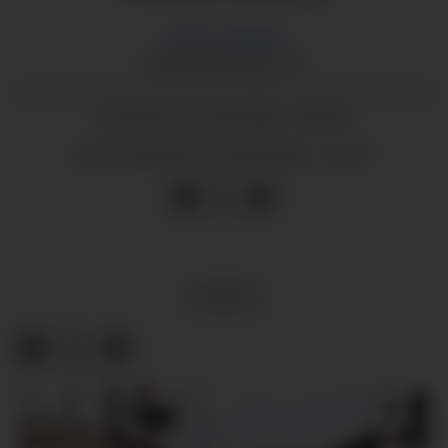
Morten
Nygård
MORTEN@GRENDA.NO
01.06.2026 - 09:35
PUBLISERT
01.06.2026 - 11:17
SIST OPPDATERT
SPORT