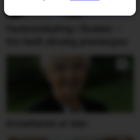
Fantomskyting i finalen: –
Ein heilt utruleg prestasjon
Erstattaren er klar