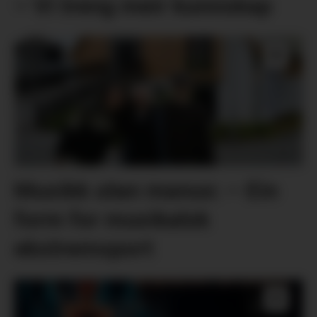
– Vi treng meir kunnskap
Musikk utan manus: – Ein
form for musikalsk
ekstremsport