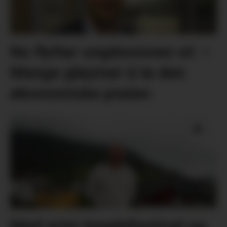
No flyttar ungdommen ut: –
Mange gløymer å ta den
økonomiske praten
Med mini-bygdefestival og