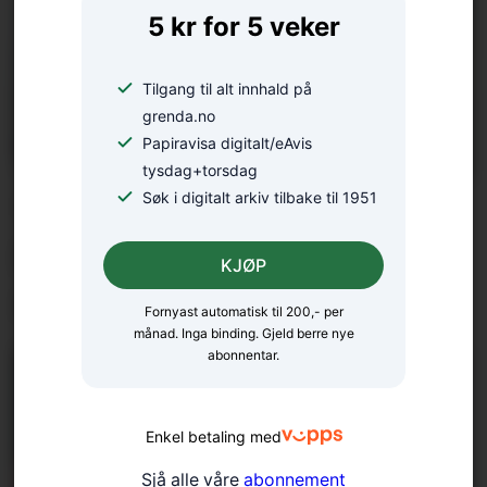
5 kr for 5 veker
Tilgang til alt innhald på
grenda.no
Papiravisa digitalt/eAvis
tysdag+torsdag
Søk i digitalt arkiv tilbake til 1951
Tredjeåret i 6 knop langs
heile Norskekysten: – Eg
KJØP
nyt kvar nautiske mil
Fornyast automatisk til 200,- per
månad. Inga binding. Gjeld berre nye
abonnentar.
Enkel betaling med
Sjå alle våre
abonnement