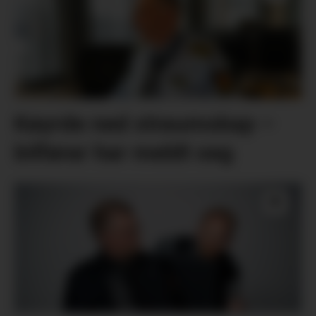
Køyrde ned straumskap –
bilførar har meldt seg