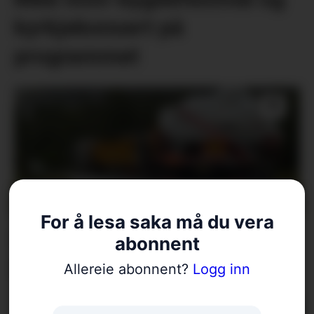
kyrkjekonsert på
programmet
For å lesa saka må du vera
Krantransport stengde
abonnent
Blådalsvegen
Allereie abonnent?
Logg inn