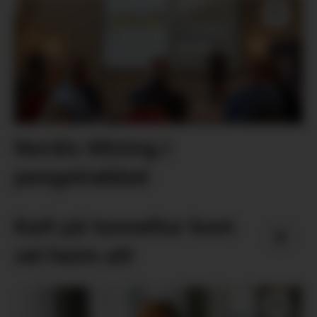
Nordic Mining i
pengetrøbbel
Katt på tunneltur kom
vel heim att