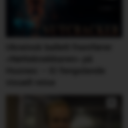
Ukrainsk ballett framfører
«Nøtteknekkaren» på
Husnes: – Ei fengslande
visuell reise