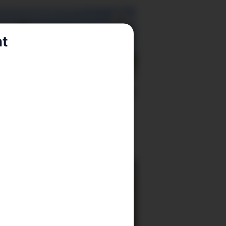
nt
keheim og seniorsenter
tt: – Ikkje vanskeleg å
ette prosjektet til å
na