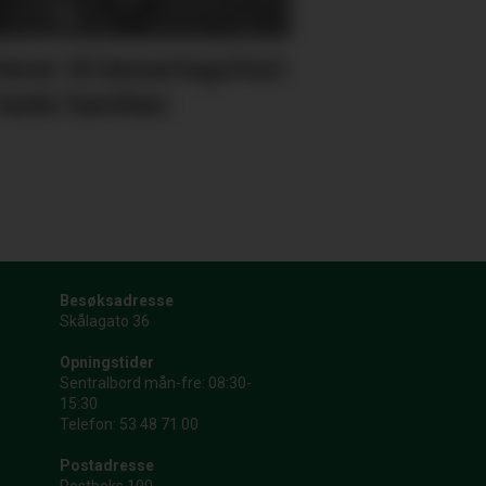
terer til lanseringsfest
heile familien
Besøksadresse
Skålagato 36
Opningstider
Sentralbord mån-fre: 08:30-
15:30
Telefon: 53 48 71 00
Postadresse
Postboks 100,