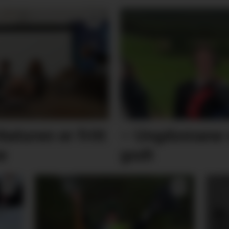
Naturen er fritt
– Ungdomane v
e
godt