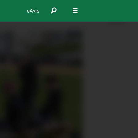
eAvis
ANNONSE