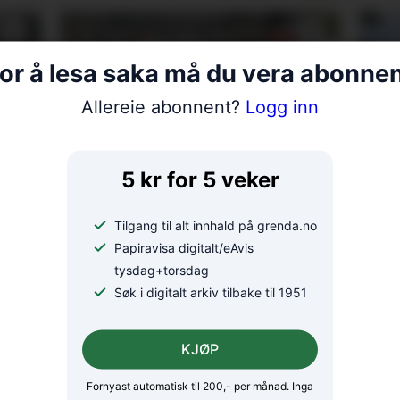
or å lesa saka må du vera abonne
Allereie abonnent?
Logg inn
g
Eurorally til Rosendal: – Ei
Sju
5 kr for 5 veker
ugløymeleg
i ei
køyreoppleving
få d
Tilgang til alt innhald på grenda.no
ski
Papiravisa digitalt/eAvis
tysdag+torsdag
Søk i digitalt arkiv tilbake til 1951
KJØP
Fornyast automatisk til 200,- per månad. Inga