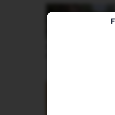
F
Ras på Varaldsøy – ve
stengt