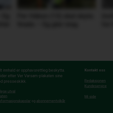
– Eg
Per Håkon (13) skal skyta
Invi
tter
finale: – Eg gler meg
for 
t innhald er opphavsrettleg beskytta.
Kontakt oss
ider etter Ver Varsam-plakaten sine
Redaksjonen
od presseskikk.
Kundeservice
lege utval
katen
Mi side
nformasjonskapslar
og
abonnementvilkår