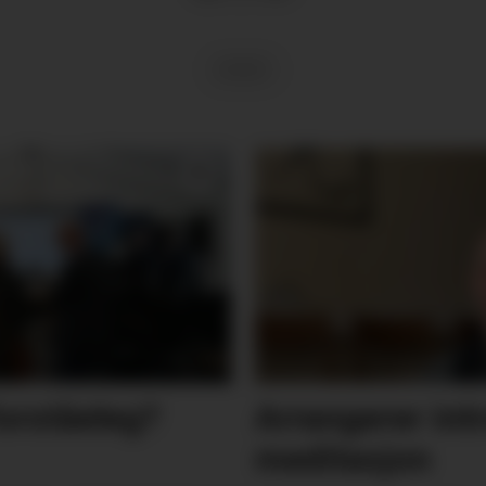
SPORT
orståeleg?
Arrangerer int
meditasjon