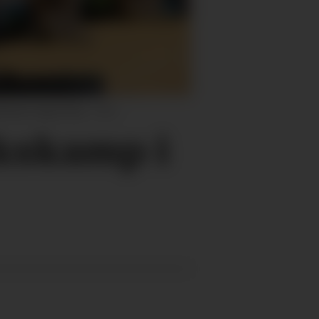
entrenar Yngve Enes.
Arkiv
kskamp i