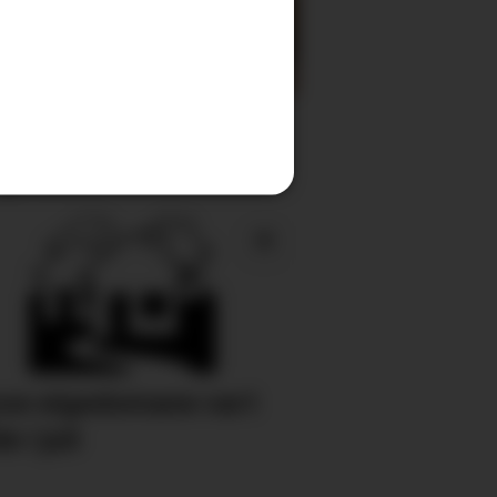
kke og rad: –
 press
se eigedomane vart
e i juli