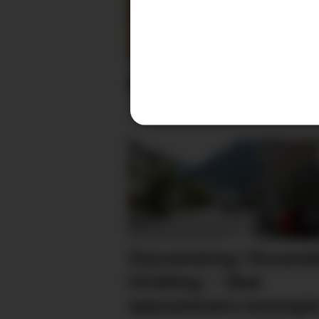
Reserve til EM
Styreendring i Rosend
Utvikling: – Skal
oppsummera sesonge