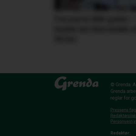
Forsvarte NM-gullet: 
hadde ein liten knekk e
50 km
© Grenda. Al
Grenda arbe
reglar for g
Pressens fag
Redaktørpla
Personvern
i
Redaktør: