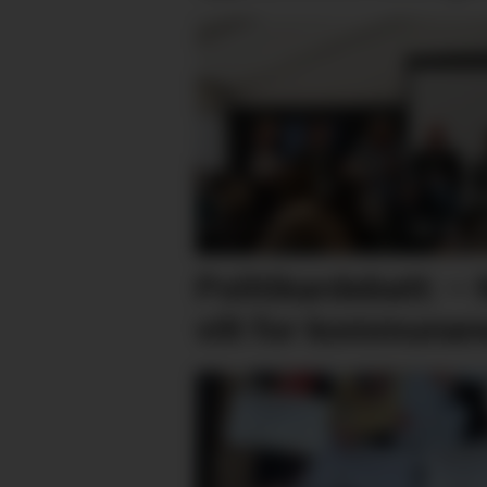
Politikardebatt: – 
vilt for kommunan