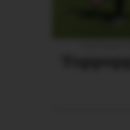
Kan det bli opprykk for R
Toppopp