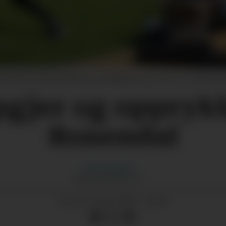
osendal og trenar Reinhard Lund-Mikkelson (t.h.) i år? T.v. er assist
gjer og oppryk
Rosendal
Morten
Nygård
MORTEN@GRENDA.NO
05.09.2025 - 20:00
PUBLISERT