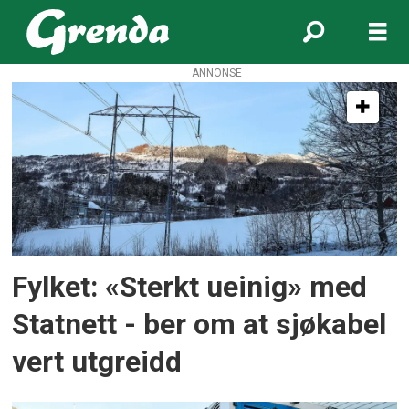
ANNONSE
Tag:
åkra
Fylket: «Sterkt ueinig» med
Statnett - ber om at sjøkabel
vert utgreidd