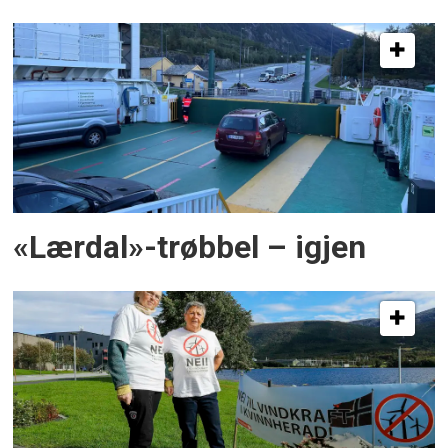
«Lærdal»-trøbbel – igjen