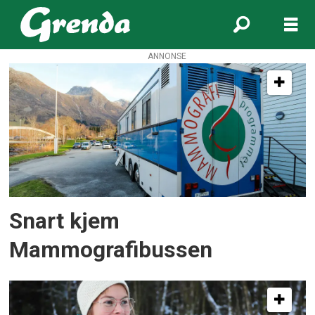
ANNONSE
Tag:
medisin
og
helse
Snart kjem
Mammografibussen