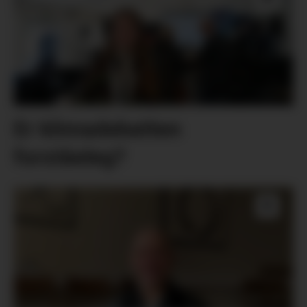
Er klimadebatten
forståeleg?