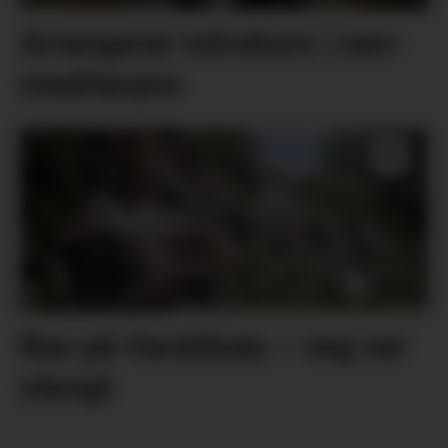
Arrangerer introkurs i zen-
meditasjon
Ras på Varaldsøy – veg var
stengt