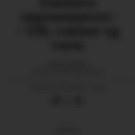
Daidalos
oppsummerer:
– Vill, vakker og
varm
Andreas
Hellesøy
ANDREAS.HELLESOY@GRENDA.NO
29.06.2026 - 14:34
PUBLISERT
KULTUR