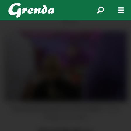
ANNONSE
God stemning og godt vêr på Festidalen
Carina
Wangensten Håvik