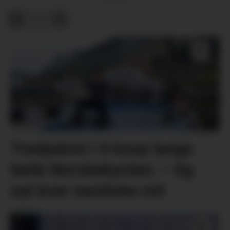
Tredjeåret i 6 knop langs
heile Norskekysten: – Eg
nyt kvar nautiske mil