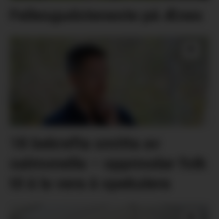
Fellesgudsteneste på Ænes
18 bekrefta smitta av
salmonella – oppmodar folk
til å la vera å spekulera