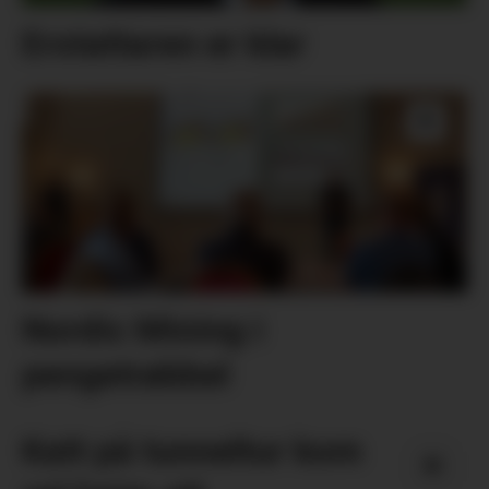
Erstattaren er klar
Nordic Mining i
pengetrøbbel
Katt på tunneltur kom