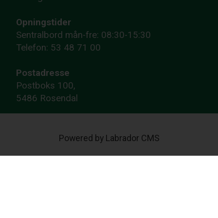
Opningstider
Sentralbord mån-fre: 08:30-15:30
Telefon: 53 48 71 00
Postadresse
Postboks 100,
5486 Rosendal
Powered by Labrador CMS