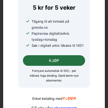
oase
5 kr for 5 veker
Tilgang til alt innhald på
grenda.no
Papiravisa digitalt/eAvis
tysdag+torsdag
Søk i digitalt arkiv tilbake til 1951
KJØP
Diplomat i kriseråka land: –
Fornyast automatisk til 200,- per
Eg har sett at ein kan laga
månad. Inga binding. Gjeld berre nye
abonnentar.
seg eit liv overalt
Enkel betaling med