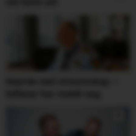
vel heim att
Køyrde ned straumskap –
bilførar har meldt seg