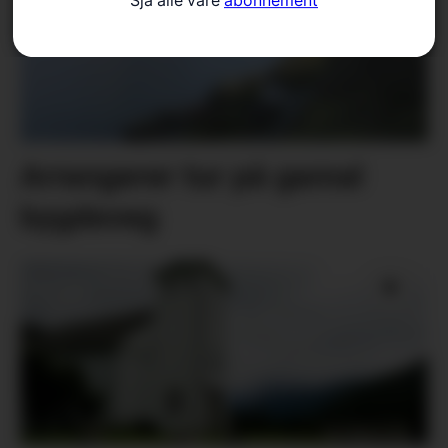
Sjå alle våre
abonnement
Arrangerer tur på gamal
bygdeveg