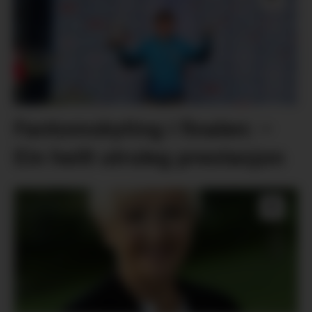
Fantomskyting i finalen: –
Ein heilt utruleg prestasjon