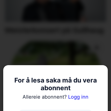
Meisterkonsert på Gullhaug
For å lesa saka må du vera
abonnent
Nærmar seg avduking: –
Allereie abonnent?
Logg inn
Håpar det kan bli ein liten