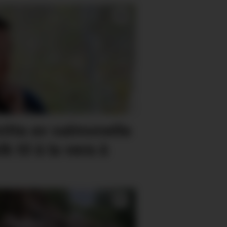
itta av salmonella
 til å la vera å