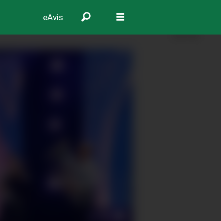
eAvis
ANNONSE