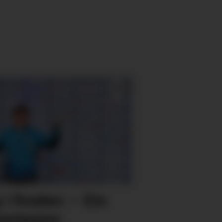
i finalen: – Ein
restasjon