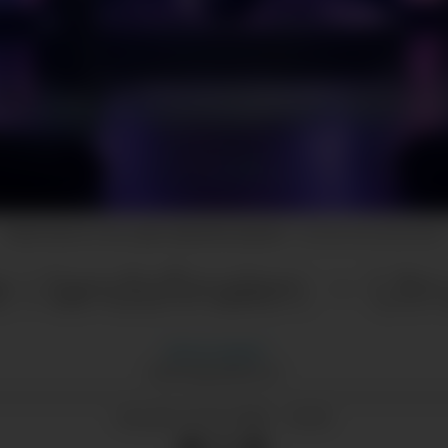
Honk Horns er ein svært talentfull sekstett.
Kvinnherad kulturskule
i landsfinalen: – Utr
Morten
Nygård
MORTEN@GRENDA.NO
07.07.2026 - 20:00
PUBLISERT