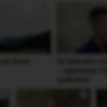
e på Ænes
18 bekrefta sm
– oppmodar folk
spekulera