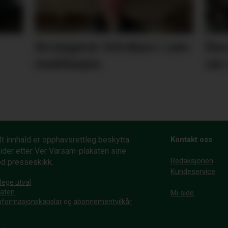
Arrangerer introkurs i zen-
Ras
meditasjon
var
t innhald er opphavsrettleg beskytta.
Kontakt oss
ider etter Ver Varsam-plakaten sine
Redaksjonen
od presseskikk.
Kundeservice
lege utval
katen
Mi side
nformasjonskapslar
og
abonnementvilkår