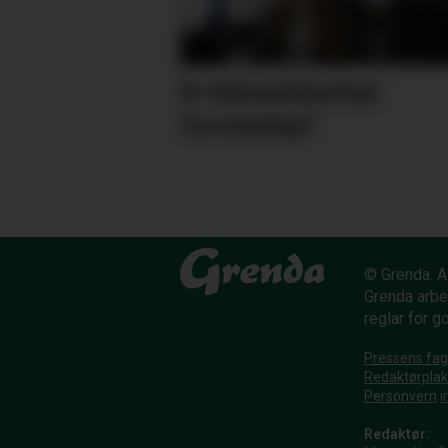
Er klimadebatten
forståeleg?
© Grenda. Al
Grenda arbe
reglar for g
Pressens fag
Redaktørpla
Personvern
i
Redaktør: