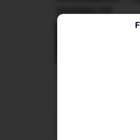
nautiske mil
F
Erstattaren er klar