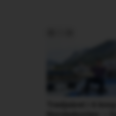
Tredjeåret i 6 knop
Norskekysten: – E