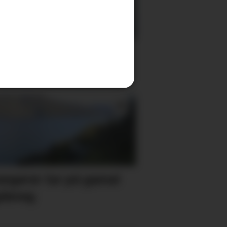
t på Gullhaug
angerer tur på gamal
deveg