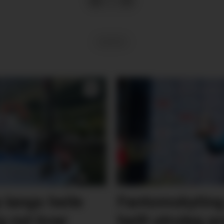
KULTUR
 langs heile
Fantomskyting 
g nyt kvar
heilt utruleg p