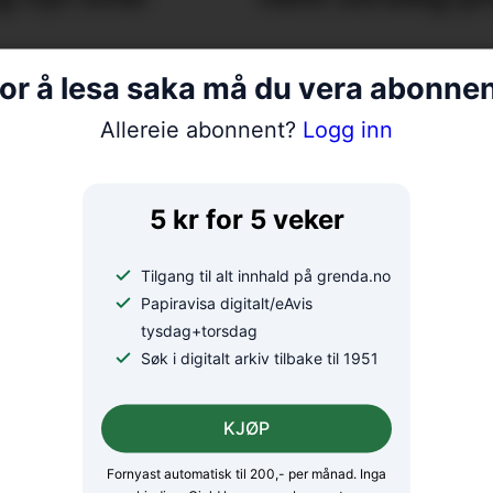
or å lesa saka må du vera abonne
Kat
Allereie abonnent?
Logg inn
vel
5 kr for 5 veker
Nordic Mining i
Tilgang til alt innhald på grenda.no
pengetrøbbel
Papiravisa digitalt/eAvis
tysdag+torsdag
Søk i digitalt arkiv tilbake til 1951
KJØP
Fornyast automatisk til 200,- per månad. Inga