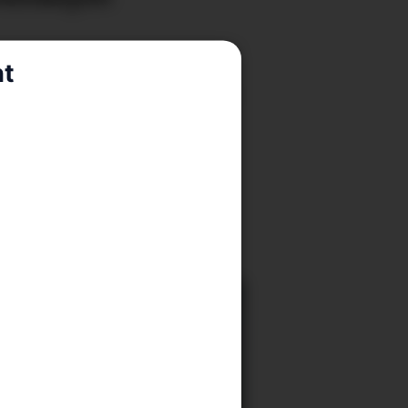
nt
t på tunneltur kom
 heim att