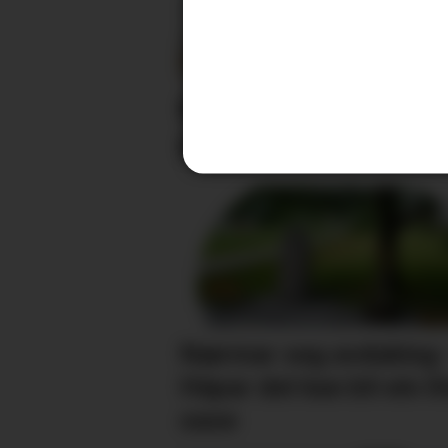
Køyrde ned strau
bilførar har meldt 
Nærmar seg avduking:
Håpar det kan bli ein li
oase