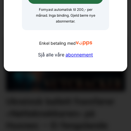
Musikk utan manus: – Ein
Fornyast automatisk til 200,- per
form for musikalsk
månad. Inga binding. Gjeld berre nye
abonnentar.
ekstremsport
Enkel betaling med
Sjå alle våre
abonnement
Ukrainsk ballett framfører
«Nøtteknekkaren» på
Husnes: – Ei fengslande