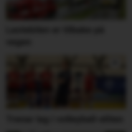
Lastebilen er tilbake på
vegen
Trenar lag i volleyball-eliten