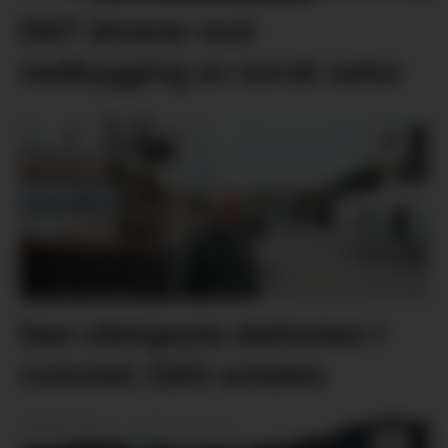
DNT åtvarar mot
nedbygging av norsk natur
Den viktigaste elefanten i
rommet: EØS-avtalen