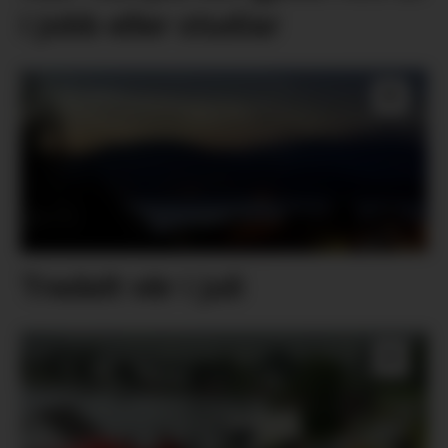
i jobb eller studiar
Tredelt vêr i juli