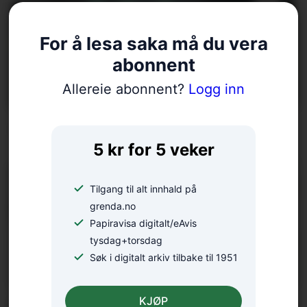
For å lesa saka må du vera
abonnent
Allereie abonnent?
Logg inn
– Vi treng meir kunnskap
5 kr for 5 veker
Tilgang til alt innhald på
grenda.no
Papiravisa digitalt/eAvis
tysdag+torsdag
Søk i digitalt arkiv tilbake til 1951
KJØP