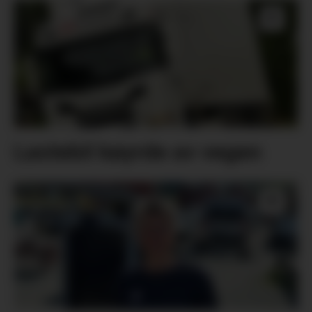
Lastebil køyrde av vegen