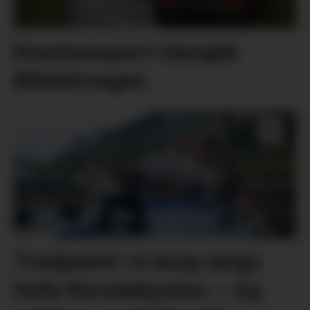
Krantransport stengde
Blådalsvegen
Tredjeåret i 6 knop langs
heile Norskekysten: – Eg