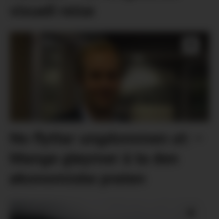
visuell reise
No flyttar ungdommen ut: –
Mange gløymer å ta den
økonomiske praten