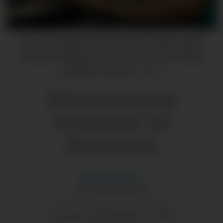
Den mexicanske kunstnaren Mr. Adolfito opnar
laurdag utstillinga «Catch of the Day» hos galleri
Landleg i Rosendal.
Privat
Internasjonal
kunstnar til
Rosendal
Anette
Kathenes
ANETTE@GRENDA.NO
28.05.2026 - 17:30
PUBLISERT