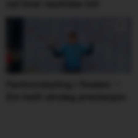
nyt kvar nautiske mil
Fantomskyting i finalen: –
Ein heilt utruleg prestasjon