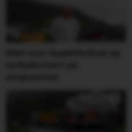
Med mini-bygdefestival og
kyrkjekonsert på
programmet