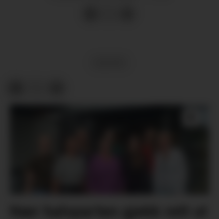
KULTUR
Nær halvparten gjekk rett ut