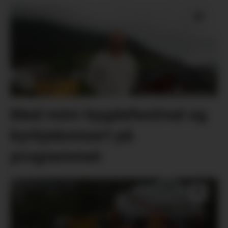
Med mini-bygdefestival og
kyrkjekonsert på
programmet