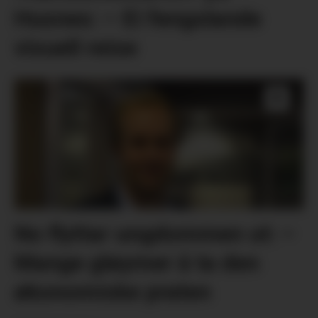
Husnes: – Ei fengslande
visuell reise
No flyttar ungdommen ut: –
Mange gløymer å ta den
økonomiske praten