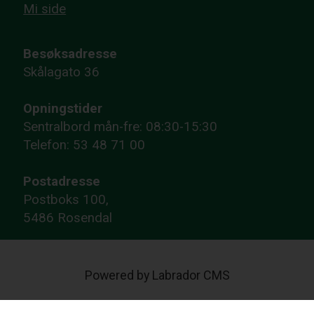
Mi side
Besøksadresse
Skålagato 36
Opningstider
Sentralbord mån-fre: 08:30-15:30
Telefon: 53 48 71 00
Postadresse
Postboks 100,
5486 Rosendal
Powered by Labrador CMS