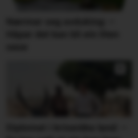
Nærmar seg avduking: –
Håpar det kan bli ein liten
oase
Diplomat i kriseråka land: –