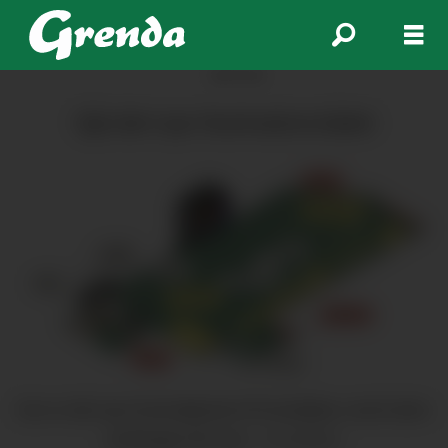
ANNONSE
Sjå det nye festivalområdet
Her er det nye festivalkartet til Festidalen, med nokre
endringar frå i fjor.
Festidalen