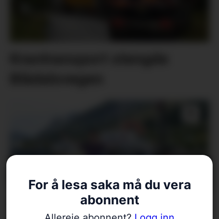
Krantransport stengde
Blådalsvegen
For å lesa saka må du vera
abonnent
Tredjeåret i 6 knop langs
Allereie abonnent?
Logg inn