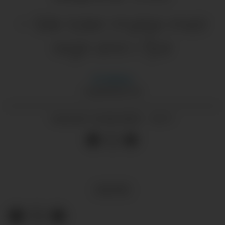
– Me toler mykje meir
regn enn i fjor
Eli
Hårklau
ELI@GRENDA.NO
24.06.2025 - 14:11
PUBLISERT
KULTUR