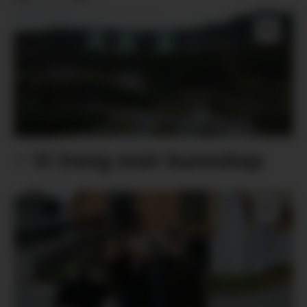
– Vi treng meir kunnskap