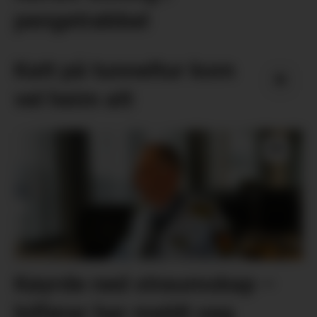
pengetrøbbel
Katt på tunneltur kom
vel heim att
Køyrde ned straumskap –
bilførar har meldt seg