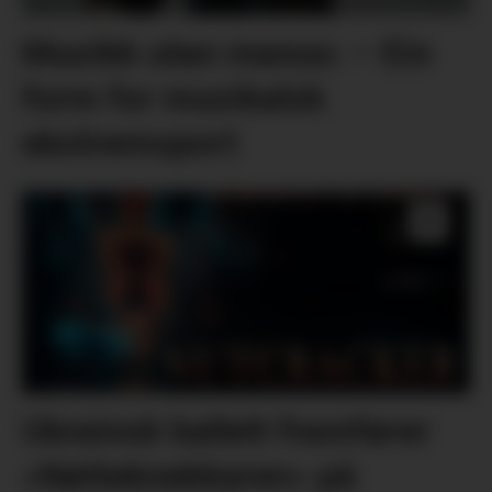
Musikk utan manus: – Ein
form for musikalsk
ekstremsport
Ukrainsk ballett framfører
«Nøtteknekkaren» på