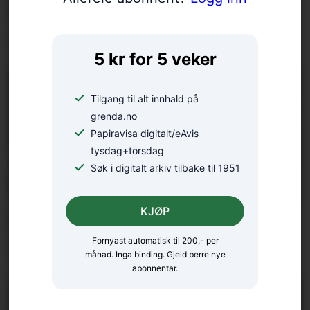
heile Norskekysten: – Eg
nyt kvar nautiske mil
5 kr for 5 veker
Tilgang til alt innhald på
grenda.no
Papiravisa digitalt/eAvis
tysdag+torsdag
Søk i digitalt arkiv tilbake til 1951
KJØP
Fantomskyting i finalen: –
Fornyast automatisk til 200,- per
Ein heilt utruleg prestasjon
månad. Inga binding. Gjeld berre nye
abonnentar.