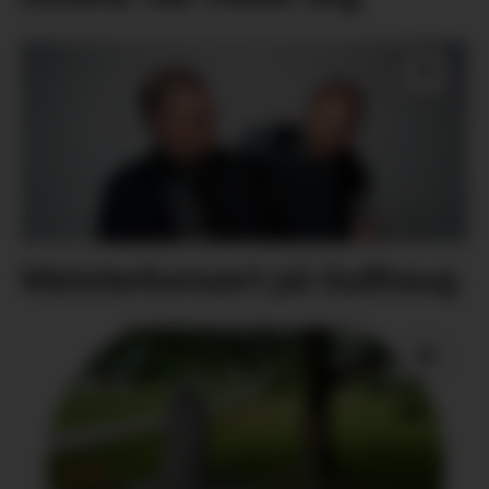
Meisterkonsert på Gullhaug