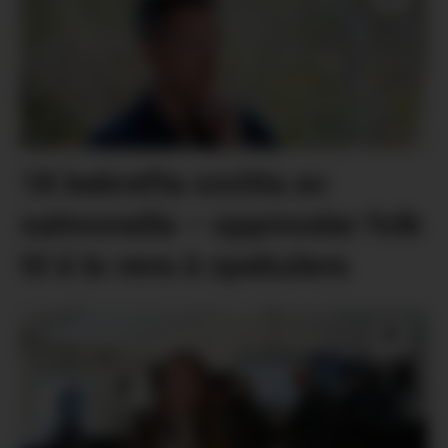
18 bekrefta smitta av
salmonella – oppmodar folk
til å la vera å spekulera