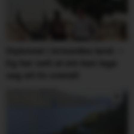
Diplomat i kriseråka land: –
Eg har sett at ein kan laga
seg eit liv overalt