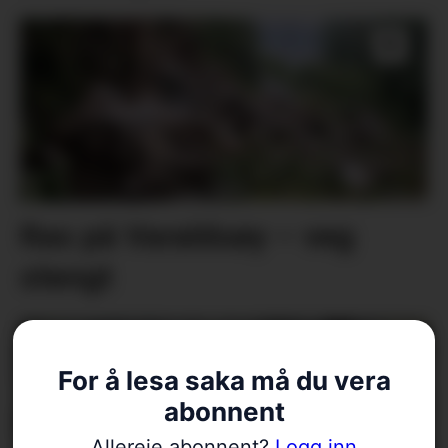
Ras på Varaldsøy – veg
stengt
For å lesa saka må du vera
abonnent
Allereie abonnent?
Logg inn