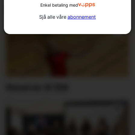
Enkel betaling med
dette prosjektet til å skina
Sjå alle våre
abonnement
Reserve til EM