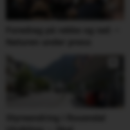
Foredrag på rekke og rad: –
Naturen under press
Styreendring i Rosendal
Utvikling: – Skal