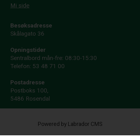
Mi side
Besøksadresse
Skålagato 36
Opningstider
Sentralbord mån-fre: 08:30-15:30
Telefon: 53 48 71 00
Postadresse
Postboks 100,
5486 Rosendal
Powered by Labrador CMS