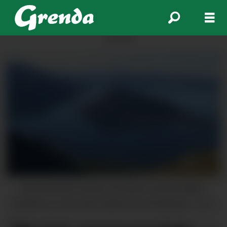
ANNONSE
Brevskrivaren meiner eit marint verneområde i
fjorden er ei stor fjør i hatten for Kvinnherad.
Arkiv