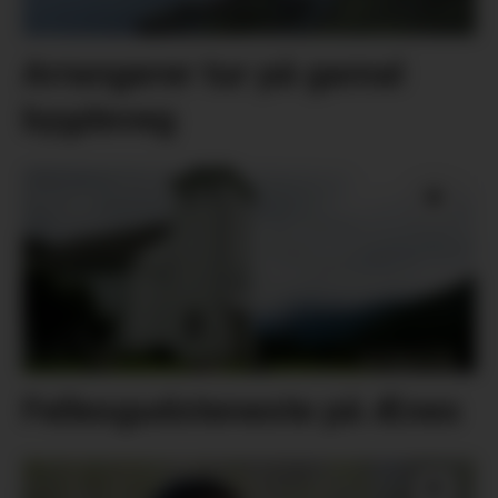
Arrangerer tur på gamal
bygdeveg
Fellesgudsteneste på Ænes