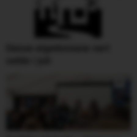
Desse eigedomane vart
selde i juli