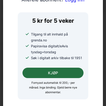
Eurorally til Rosendal: – Ei
5 kr for 5 veker
ugløymeleg køyreoppleving
Tilgang til alt innhald på
grenda.no
Papiravisa digitalt/eAvis
tysdag+torsdag
Søk i digitalt arkiv tilbake til 1951
KJØP
Fornyast automatisk til 200,- per
månad. Inga binding. Gjeld berre nye
Sjukeheim og seniorsenter i
abonnentar.
eitt: – Ikkje vanskeleg å få