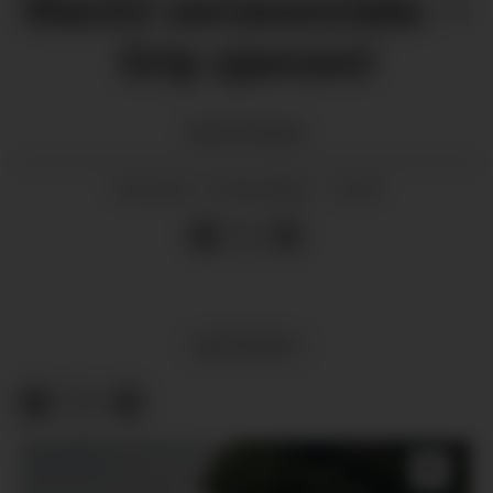
Marint verneområde: –
Grip sjansen!
Øystein
Skaala
14.05.2026 - 15:45
PUBLISERT
MEININGAR