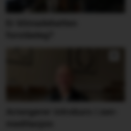
Er klimadebatten
forståeleg?
Arrangerer introkurs i zen-
meditasjon