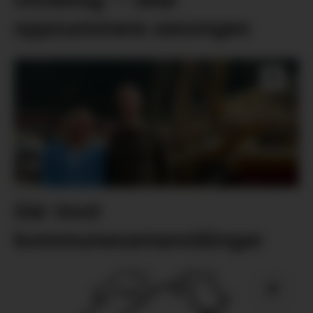
oppsummera sesongen
Går imot
kommunesamanslåingar