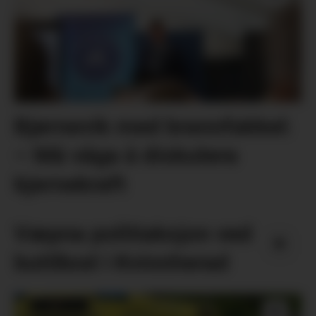
Bjørnevik med brannfakkel:
– Må våga å diskutera
kjernekraft
Væpna politiaksjon ved
butilbod i Kvinnherad