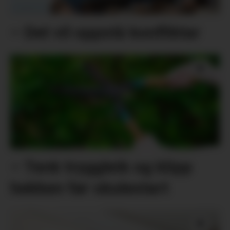
– Det vil oppstå konfliktar
– Tenk tryggleik og klipp
hekken før skulestart