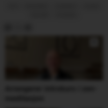
ØLVE
MEININGAR
LESARBREV
HUSNES
HALSNØY
ROSENDAL
Arrangerer introkurs i zen-
meditasjon