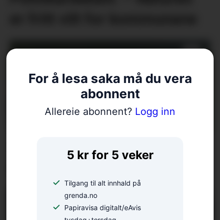
er fritt vilt for kommunane
For å lesa saka må du vera
abonnent
Allereie abonnent?
Logg inn
– Ungdomane våre har
5 kr for 5 veker
skote godt
Tilgang til alt innhald på
grenda.no
Papiravisa digitalt/eAvis
tysdag+torsdag