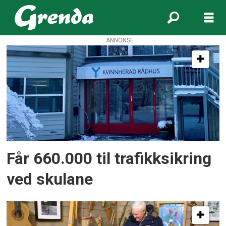
ANNONSE
Tag:
halsnøy
Får 660.000 til trafikksikring
ved skulane