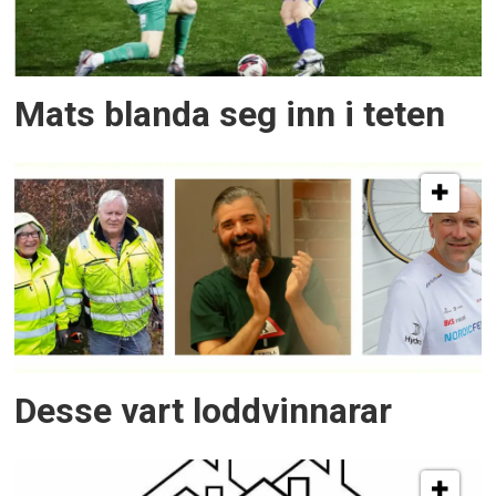
Mats blanda seg inn i teten
Desse vart loddvinnarar