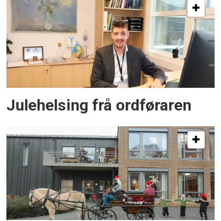
Julehelsing frå ordføraren