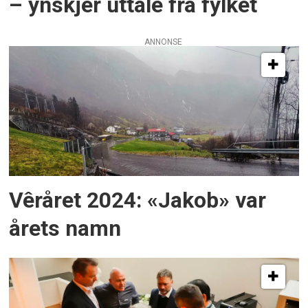
– ynskjer uttale frå fylket
ANNONSE
Vêråret 2024: «Jakob» var
årets namn