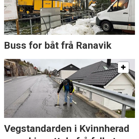
Buss for båt frå Ranavik
Vegstandarden i Kvinnherad