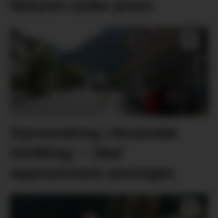
Naturen under press
Styreendring i Rosendal
Utvikling: – Skal
oppsummera sesongen