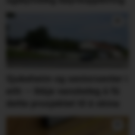
Sjukeheim og seniorsenter i
eitt: – Ikkje vanskeleg å få
dette prosjektet til å skina