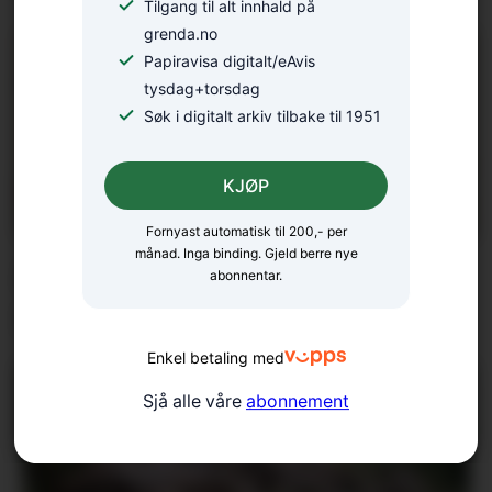
Tilgang til alt innhald på
grenda.no
Papiravisa digitalt/eAvis
tysdag+torsdag
Søk i digitalt arkiv tilbake til 1951
KJØP
Fornyast automatisk til 200,- per
månad. Inga binding. Gjeld berre nye
Arrangerer introkurs i zen-
abonnentar.
meditasjon
Enkel betaling med
Sjå alle våre
abonnement