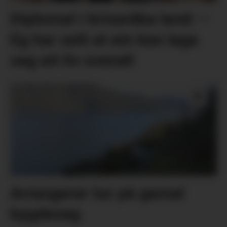
Diplomat i kriseråka land: –
Eg har sett at ein kan laga
seg eit liv overalt
Arrangerer tur på gamal
bygdeveg