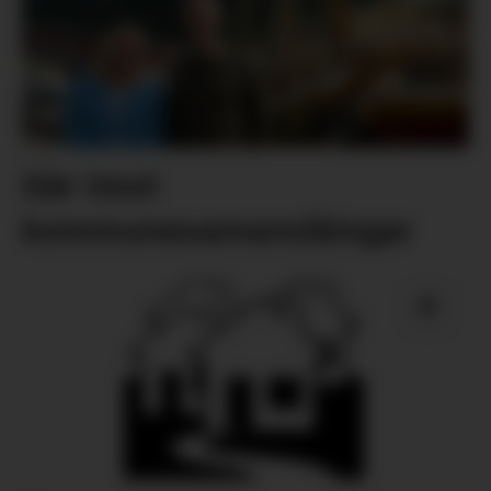
Går imot
kommunesamanslåingar