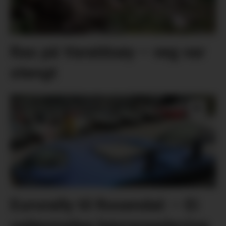
Ras på Varaldsøy – veg var
stengt
Eurorally til Rosendal: – Ei
ugløymeleg køyreoppleving