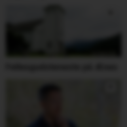
Fellesgudsteneste på Ænes