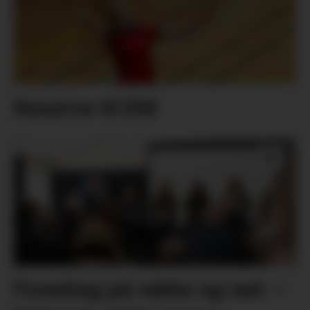
Reserve til EM
Foredrag på rekke og rad: –