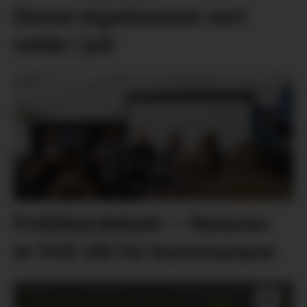
Desse eigedomane vart
selde i juli
Politikardebatt: – Naturen
er fritt vilt for kommunane