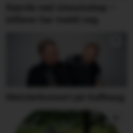
Køyrde ned straumskap –
bilførar har meldt seg
Meisterkonsert på Gullhaug