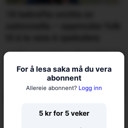
18 bekrefta smitta av
salmonella – oppmodar folk
til å la vera å spekulera
For å lesa saka må du vera
abonnent
Allereie abonnent?
Logg inn
Er klimadebatten
5 kr for 5 veker
forståeleg?