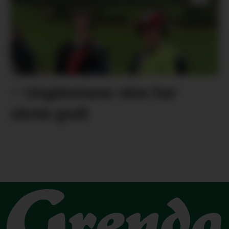
– Ungdomane våre har
skote godt