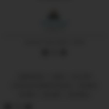
Morten
Nygård
JOURNALIST
20.01.2025 - 05:00
PUBLISERT
SAMFERDSEL
SUNDE
POLITIKK
OFFENTLEG ADMINISTRASJON
NYHENDE
HUSNES
HALSNØY
ROSENDAL