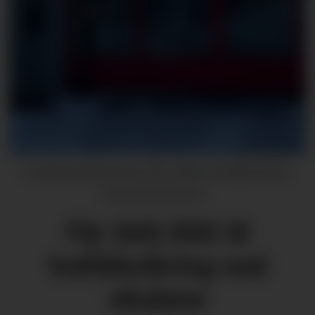
Kvinnherad kommune får midlar til trafikksikring.
(Illustrasjonsfoto).
Får 660.000 til
trafikksikring ved
skulane