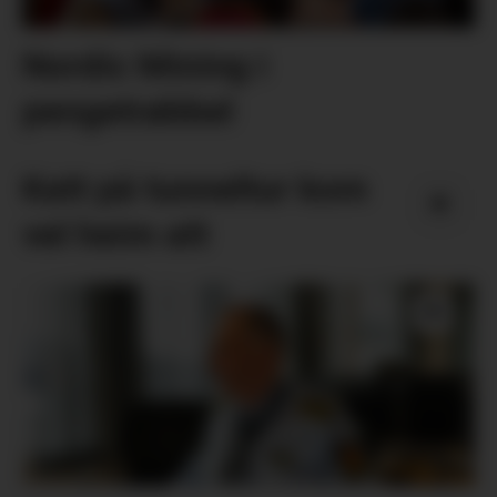
Nordic Mining i
pengetrøbbel
Katt på tunneltur kom
vel heim att