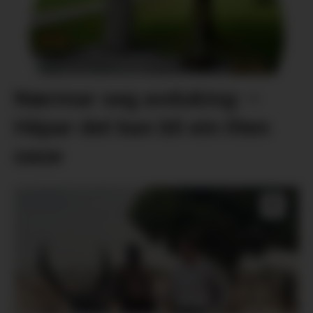
Nærmar seg avduking: –
Håpar det kan bli ein liten
oase