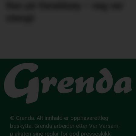
Ras på Varaldsøy – veg var
stengt
© Grenda. Alt innhald er opphavsrettleg
beskytta. Grenda arbeider etter Ver Varsam-
plakaten sine reglar for god presseskikk.