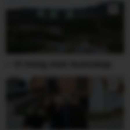
– Vi treng meir kunnskap