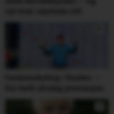
heile Norskekysten: – Eg
nyt kvar nautiske mil
Fantomskyting i finalen: –
Ein heilt utruleg prestasjon