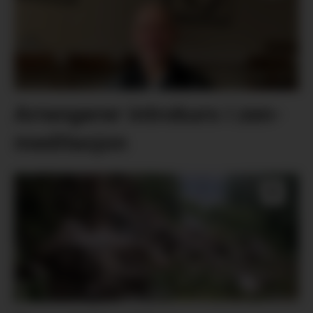
Arrangerer introkurs i zen-
meditasjon