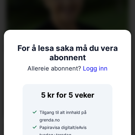
Erstattaren er klar
For å lesa saka må du vera
abonnent
Allereie abonnent?
Logg inn
5 kr for 5 veker
Tilgang til alt innhald på
grenda.no
Nordic Mining i
Papiravisa digitalt/eAvis
tysdag+torsdag