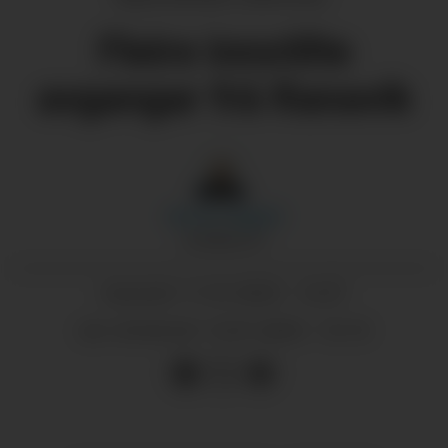
Fleire innstilte
avgangar frå Ranavik
Morten
Nygård
JOURNALIST
11.01.2025 - 12:57
PUBLISERT
12.01.2025 - 12:15
SIST OPPDATERT