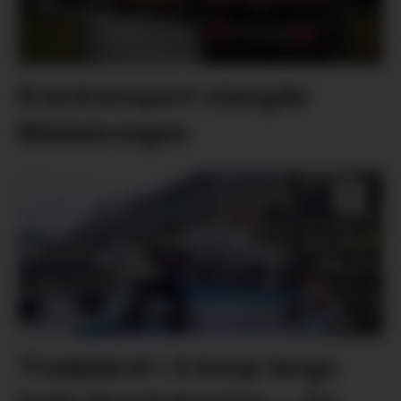
Krantransport stengde
Blådalsvegen
Tredjeåret i 6 knop langs