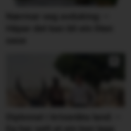
Nærmar seg avduking: –
Håpar det kan bli ein liten
oase
Diplomat i kriseråka land: –
Eg har sett at ein kan laga