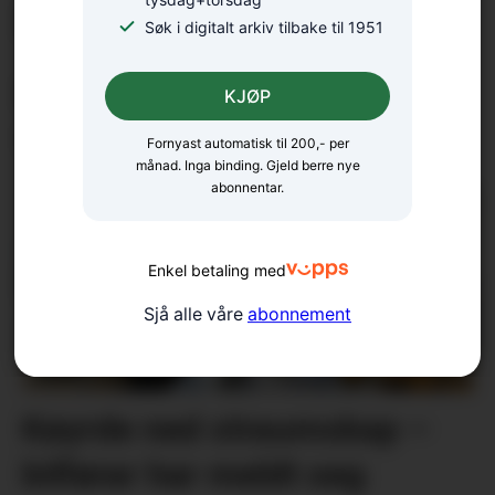
pengetrøbbel
Søk i digitalt arkiv tilbake til 1951
Katt på tunneltur kom
KJØP
vel heim att
Fornyast automatisk til 200,- per
månad. Inga binding. Gjeld berre nye
abonnentar.
Enkel betaling med
Sjå alle våre
abonnement
Køyrde ned straumskap –
bilførar har meldt seg