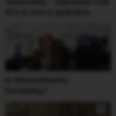
salmonella – oppmodar folk
til å la vera å spekulera
Er klimadebatten
forståeleg?