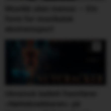
Musikk utan manus: – Ein
form for musikalsk
ekstremsport
Ukrainsk ballett framfører
«Nøtteknekkaren» på