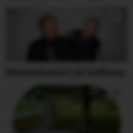
Meisterkonsert på Gullhaug