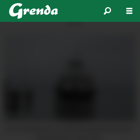
ANNONSE
Det er laurdag store vanskar på sambandet Ranavik-
Skjersholmane. (Arkivfoto).