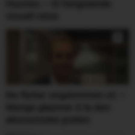
Husnes: – Ei fengslande
visuell reise
No flyttar ungdommen ut: –
Mange gløymer å ta den
økonomiske praten