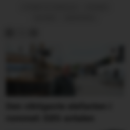
VITSKAP OG TEKNOLOGI
NYHENDE
HALSNØY
SAMFERDSEL
Den viktigaste elefanten i
rommet: EØS-avtalen