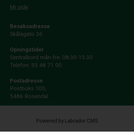
Mi side
Besøksadresse
Skålagato 36
Opningstider
Sentralbord mån-fre: 08:30-15:30
Telefon: 53 48 71 00
Postadresse
Postboks 100,
5486 Rosendal
Powered by Labrador CMS