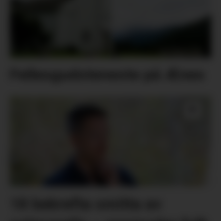
Fellesgudsteneste på Ænes
18 bekrefta smitta av