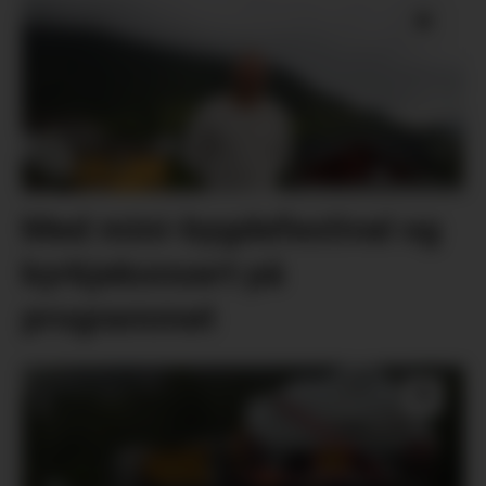
Med mini-bygdefestival og
kyrkjekonsert på
programmet