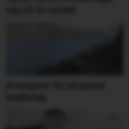
seg eit liv overalt
Arrangerer tur på gamal
bygdeveg