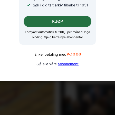
Søk i digitalt arkiv tilbake til 1951
KJØP
Fornyast automatisk til 200,- per månad. Inga
g
Eurorally til Rosendal: – Ei
Sju
binding. Gjeld berre nye abonnentar.
ugløymeleg
i ei
køyreoppleving
få d
Enkel betaling med
ski
Sjå alle våre
abonnement