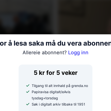
or å lesa saka må du vera abonne
Allereie abonnent?
Logg inn
orståeleg?
Arrangerer int
meditasjon
5 kr for 5 veker
Tilgang til alt innhald på grenda.no
Papiravisa digitalt/eAvis
tysdag+torsdag
Søk i digitalt arkiv tilbake til 1951