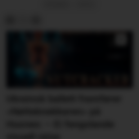
NYHENDE
FRITID
Ukrainsk ballett framfører
«Nøtteknekkaren» på
Husnes: – Ei fengslande
visuell reise