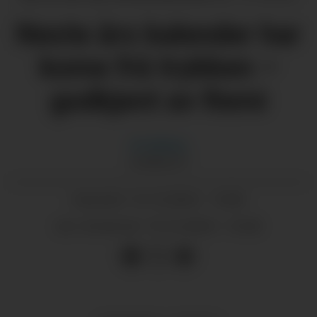
Neste års kalender har
kome frå trykken –
godkjent av Remi
Eli
Hårklau
JOURNALIST
13.12.2024 - 15:00
PUBLISERT
15.12.2024 - 14:45
SIST OPPDATERT