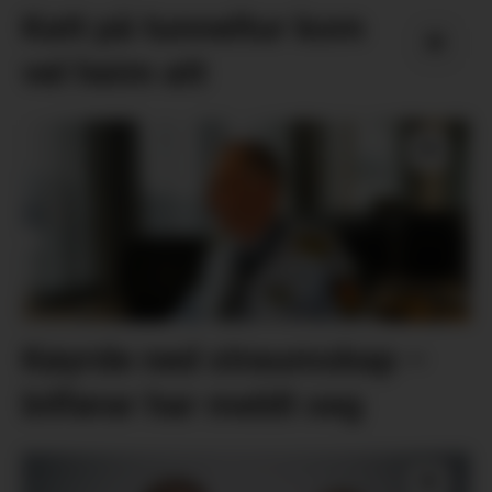
Katt på tunneltur kom
vel heim att
Køyrde ned straumskap –
bilførar har meldt seg