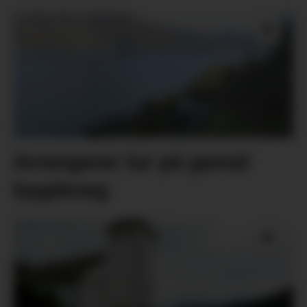
Arrangerer tur på gamal
bygdeveg