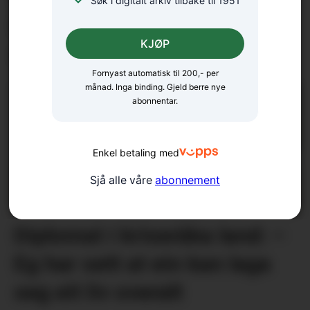
Søk i digitalt arkiv tilbake til 1951
Håpar det kan bli ein liten
KJØP
oase
Fornyast automatisk til 200,- per
månad. Inga binding. Gjeld berre nye
abonnentar.
Enkel betaling med
Sjå alle våre
abonnement
Diplomat i kriseråka land: –
Eg har sett at ein kan laga
seg eit liv overalt