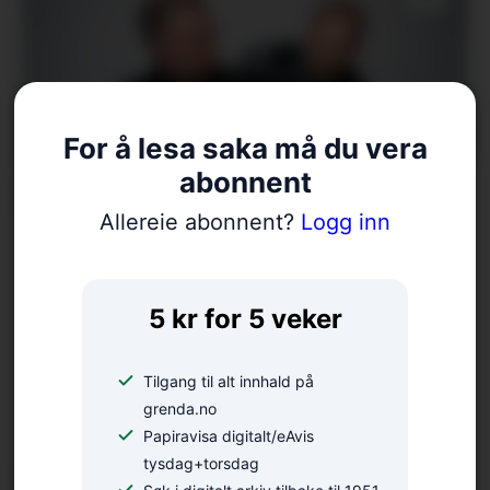
For å lesa saka må du vera
abonnent
Meisterkonsert på Gullhaug
Allereie abonnent?
Logg inn
5 kr for 5 veker
Tilgang til alt innhald på
grenda.no
Papiravisa digitalt/eAvis
tysdag+torsdag
Nærmar seg avduking: –