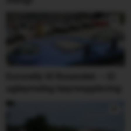
Eurorally til Rosendal: – Ei
ugløymeleg køyreoppleving