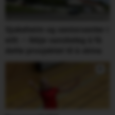
Sjukeheim og seniorsenter i
eitt: – Ikkje vanskeleg å få
dette prosjektet til å skina