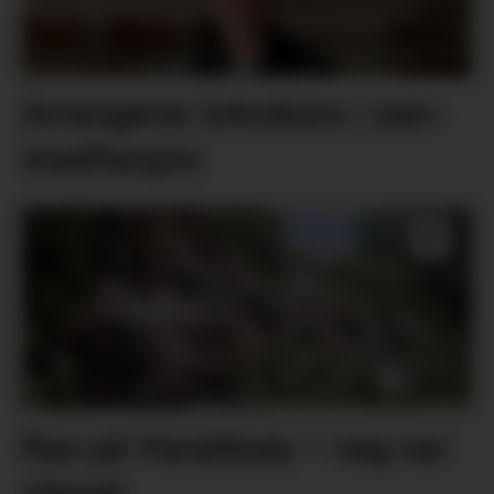
Arrangerer introkurs i zen-
meditasjon
Ras på Varaldsøy – veg var
stengt