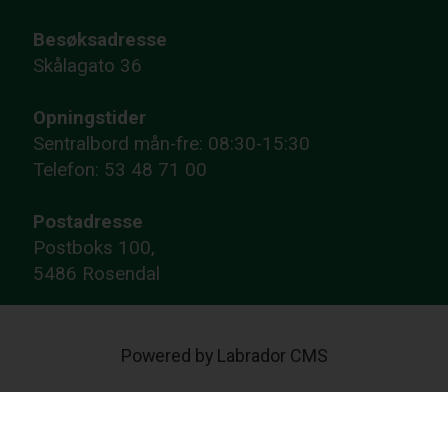
Besøksadresse
Skålagato 36
Opningstider
Sentralbord mån-fre: 08:30-15:30
Telefon: 53 48 71 00
Postadresse
Postboks 100,
5486 Rosendal
Powered by Labrador CMS