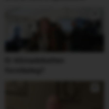
Er klimadebatten
forståeleg?