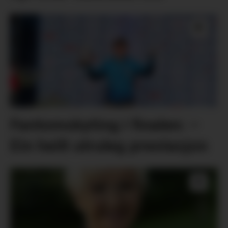
Fantomskyting i finalen: –
Ein heilt utruleg prestasjon