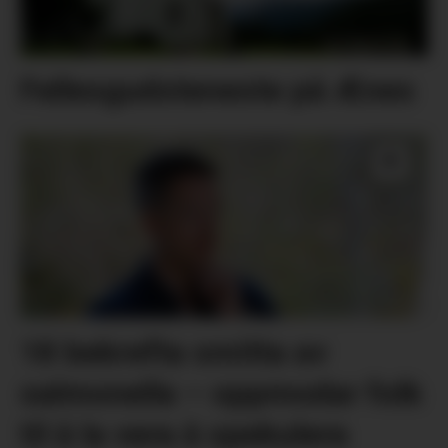
Fellesgudsteneste på Ænes
18 bekrefta smitta av
salmonella – oppmodar folk
til å la vera å spekulera