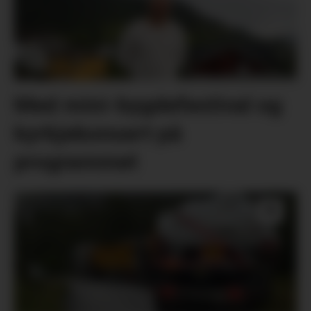
Med mini-bygdefestival og
kyrkjekonsert på
programmet