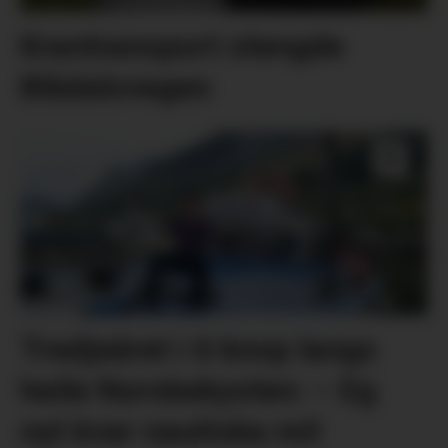
Krantransport stengde
Blådalsvegen
Tredjeåret i 6 knop langs
heile Norskekysten: – Eg
nyt kvar nautiske mil