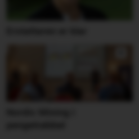
Erstattaren er klar
Nordic Mining i
pengetrøbbel