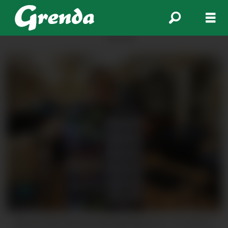
ANNONSE
Slik ser den nye Grenda-kalenderen ut.
Eli Hårklau