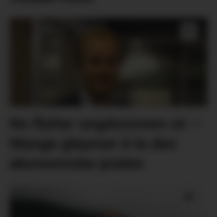
No flyttar ungdommen ut: –
Mange gløymer å ta den
økonomiske praten