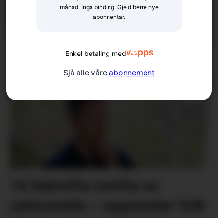
månad. Inga binding. Gjeld berre nye
abonnentar.
Fellesgudsteneste på Ænes
Enkel betaling med
Sjå alle våre
abonnement
18 bekrefta smitta av
salmonella – oppmodar folk