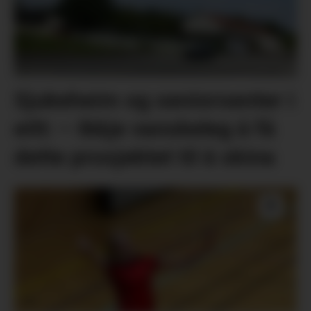
Sjukeheim og seniorsenter i
eitt: – Ikkje vanskeleg å få
dette prosjektet til å skina