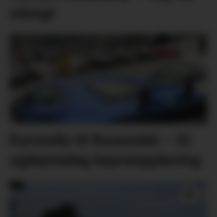
stengt
Eurorally til Rosendal: – Ei
ugløymeleg køyreoppleving