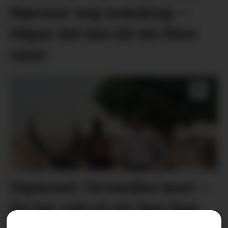
Nærmar seg avduking: –
Håpar det kan bli ein liten
oase
Diplomat i kriseråka land: –
Eg har sett at ein kan laga