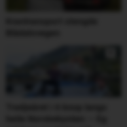
Krantransport stengde
Blådalsvegen
Tredjeåret i 6 knop langs
heile Norskekysten: – Eg