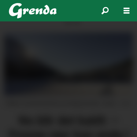
ANNONSE
Folket i Kvinnherad har ein kald periode i vente.
Arkiv
No blir det kaldt: –
Frosne røyr kan enda i