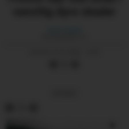
vanvitig dyre skader
Morten
Nygård
MORTEN@GRENDA.NO
01.01.2026 - 19:45
PUBLISERT
NYHENDE