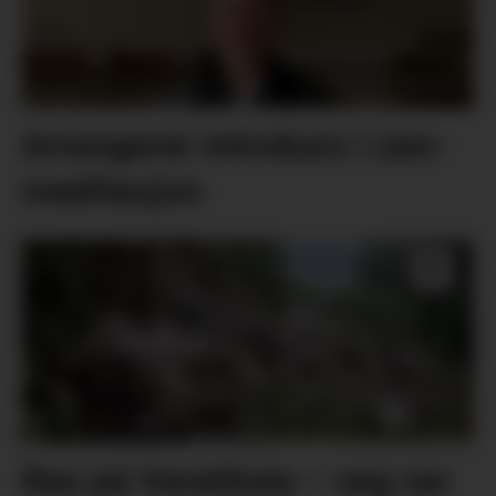
Arrangerer introkurs i zen-
meditasjon
Ras på Varaldsøy – veg var