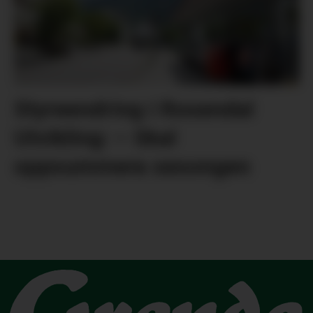
Styreendring i Rosendal
Utvikling: – Skal
oppsummera sesongen