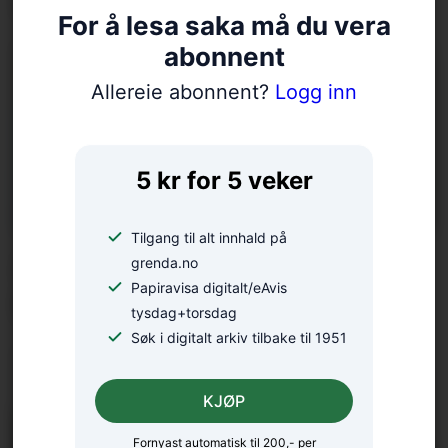
seg eit liv overalt
For å lesa saka må du vera
abonnent
Allereie abonnent?
Logg inn
5 kr for 5 veker
Tilgang til alt innhald på
Arrangerer tur på gamal
grenda.no
Papiravisa digitalt/eAvis
bygdeveg
tysdag+torsdag
Søk i digitalt arkiv tilbake til 1951
KJØP
Fornyast automatisk til 200,- per