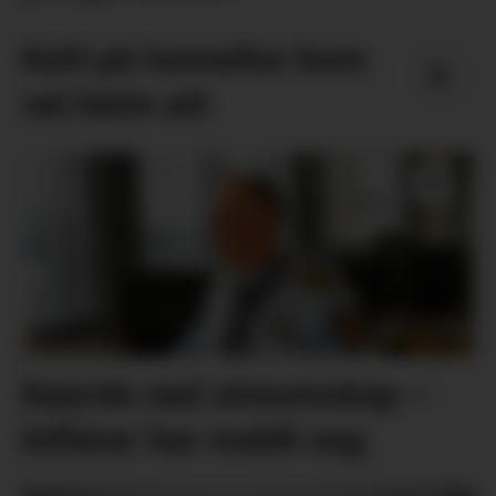
Katt på tunneltur kom
vel heim att
Køyrde ned straumskap –
bilførar har meldt seg