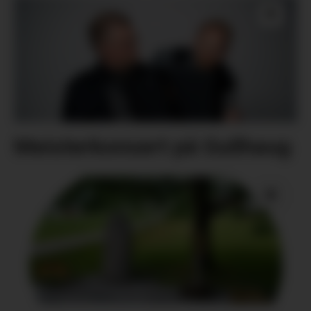
Meisterkonsert på Gullhaug