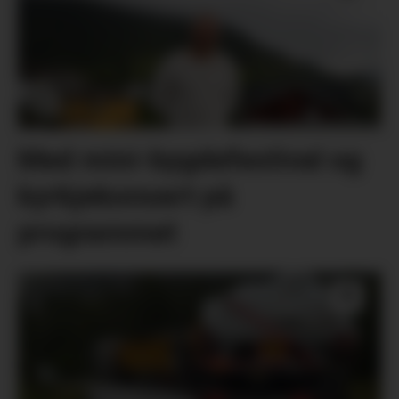
Med mini-bygdefestival og
kyrkjekonsert på
programmet