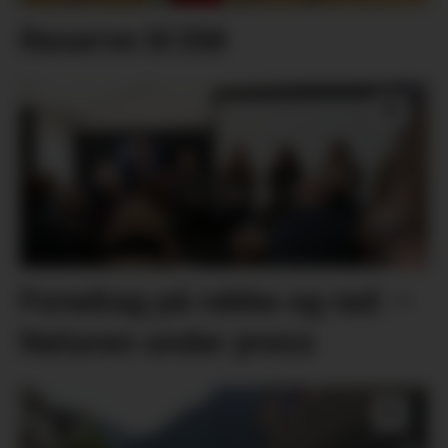
Reserve til EM
Foredrag på rekke og rad: –
Naturen under press