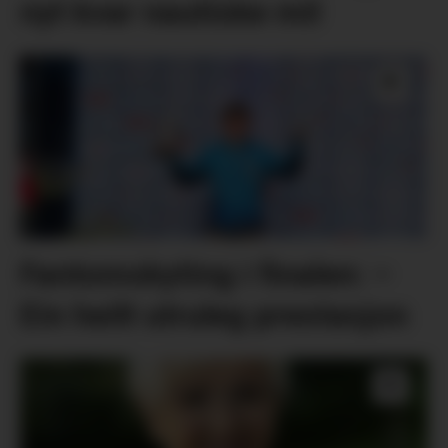
nyt kvar nautiske mil
Fantomskyting i finalen: –
Ein heilt utruleg prestasjon