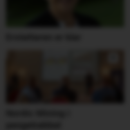
Erstattaren er klar
Nordic Mining i
pengetrøbbel