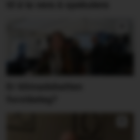
til å la vera å spekulera
Er klimadebatten
forståeleg?