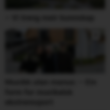
– Vi treng meir kunnskap
Musikk utan manus: – Ein
form for musikalsk
ekstremsport