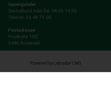
Opningstider
Sentralbord mån-fre: 08:30-15:30
Telefon: 53 48 71 00
Postadresse
Postboks 100,
5486 Rosendal
Powered by Labrador CMS