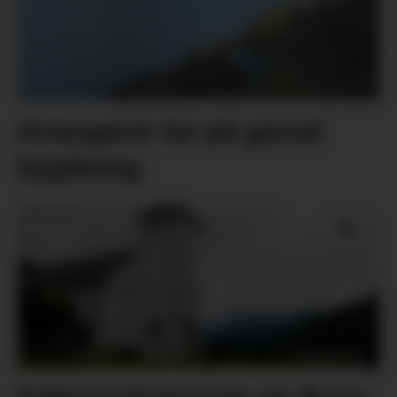
Arrangerer tur på gamal
bygdeveg