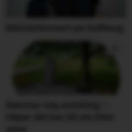
Meisterkonsert på Gullhaug
Nærmar seg avduking: –
Håpar det kan bli ein liten
oase