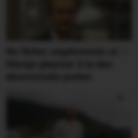
No flyttar ungdommen ut: –
Mange gløymer å ta den
økonomiske praten