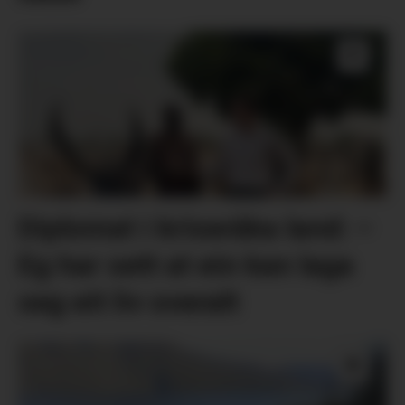
Diplomat i kriseråka land: –
Eg har sett at ein kan laga
seg eit liv overalt