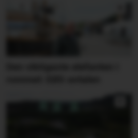
Den viktigaste elefanten i
rommet: EØS-avtalen