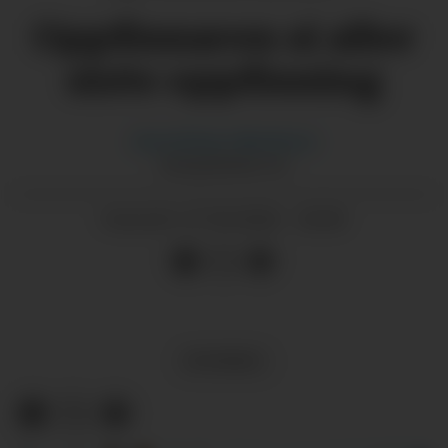
Oppfinnaren si aller
siste oppfinning
Gina
Eriksen Albrethson
GINA@GRENDA.NO
27.05.2026 - 20:00
PUBLISERT
NYHENDE