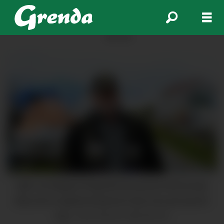
ANNONSE
Sjølv om Magnar Reigstad har passert 80 år, betyr
ikkje det at oppfinnerhjernen hans har pensjonert
seg.
Gina Eriksen Albrethson