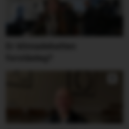
Er klimadebatten
forståeleg?