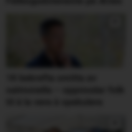
Fellesgudsteneste på Ænes
18 bekrefta smitta av
salmonella – oppmodar folk
til å la vera å spekulera