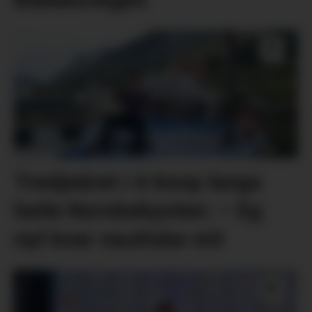
Tredjeåret i 6 knop langs
heile Norskekysten: – Eg
nyt kvar nautiske mil