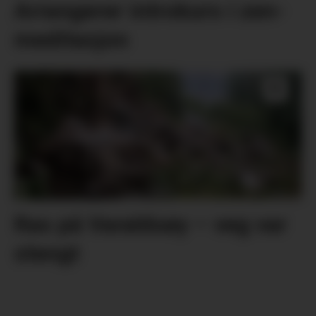
Arrangerer introkurs i zen-
meditasjon
Ras på Varaldsøy – veg var
stengt