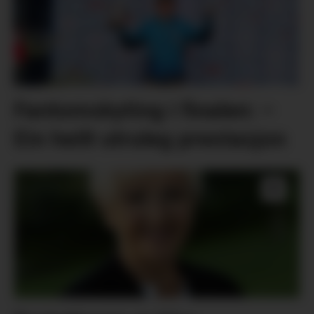
Fantomskyting i finalen: –
Ein heilt utruleg prestasjon