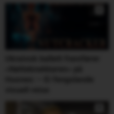
Ukrainsk ballett framfører
«Nøtteknekkaren» på
Husnes: – Ei fengslande
visuell reise