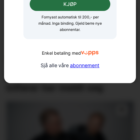
KJØP
Fornyast automatisk til 200,- per
månad. Inga binding. Gjeld berre nye
abonnentar.
Enkel betaling med
Sjå alle våre
abonnement
Køyrde ned straumskap –
bilførar har meldt seg