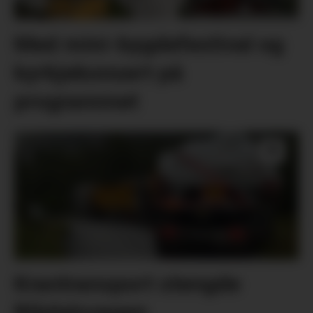
Med mini-bygdefestival og
kyrkjekonsert på
programmet
Krantransport stengde
Blådalsvegen