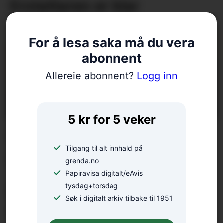
Erstattaren er klar
For å lesa saka må du vera
abonnent
Allereie abonnent?
Logg inn
5 kr for 5 veker
Nordic Mining i
Tilgang til alt innhald på
pengetrøbbel
grenda.no
Papiravisa digitalt/eAvis
tysdag+torsdag
Katt på tunneltur kom
Søk i digitalt arkiv tilbake til 1951
vel heim att