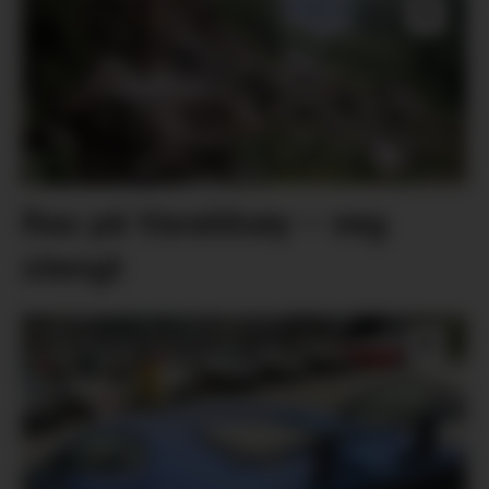
Ras på Varaldsøy – veg
stengt