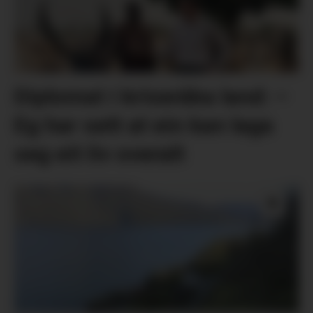
Diplomat i kriseråka land: –
Eg har sett at ein kan laga
seg eit liv overalt