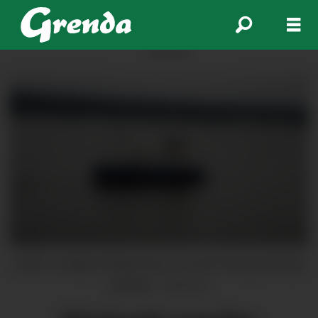
ANNONSE
Dette snodige fartøyet kan ein snart få auge på utpå
fjorden.
Statnett