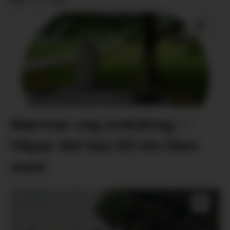
Nærmar seg avduking: –
Håpar det kan bli ein liten
oase