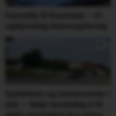
Eurorally til Rosendal: – Ei
ugløymeleg køyreoppleving
Sjukeheim og seniorsenter i
eitt: – Ikkje vanskeleg å få
dette prosjektet til å skina