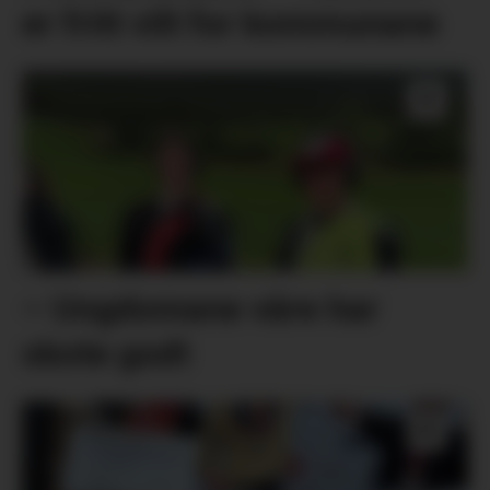
er fritt vilt for kommunane
– Ungdomane våre har
skote godt