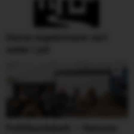
Desse eigedomane vart
selde i juli
Politikardebatt: – Naturen