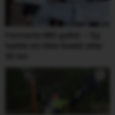
Forsvarte NM-gullet: – Eg
hadde ein liten knekk etter
50 km