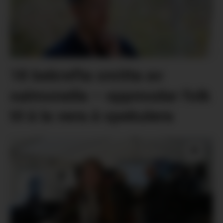
18 bekrefta smitta av
salmonella – oppmodar folk
til å la vera å spekulera