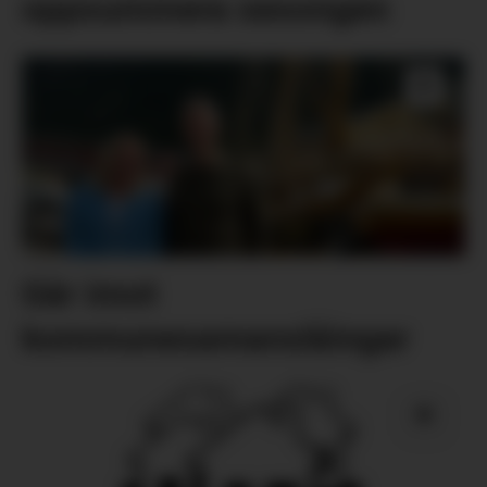
oppsummera sesongen
Går imot
kommunesamanslåingar