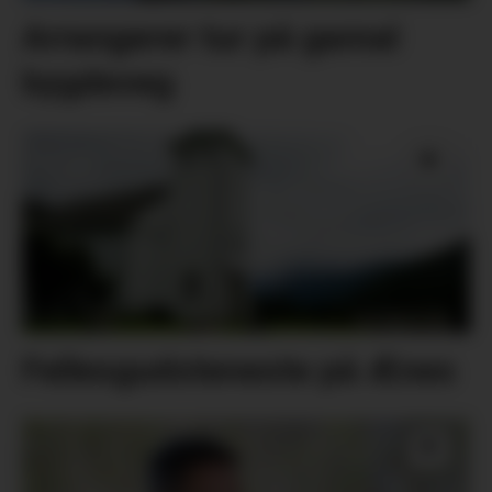
Arrangerer tur på gamal
bygdeveg
Fellesgudsteneste på Ænes