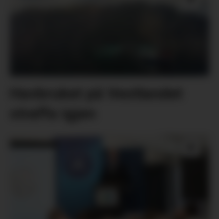
Havbruket på Vestlandet
straffa igjen