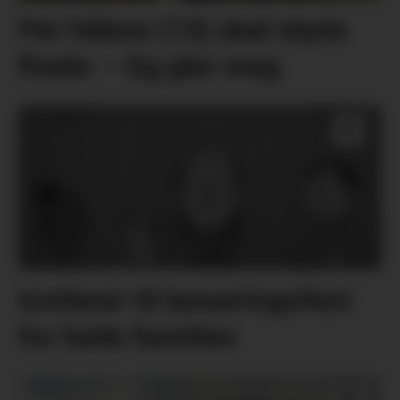
Per Håkon (13) skal skyta
finale: – Eg gler meg
Inviterer til lanseringsfest
for heile familien