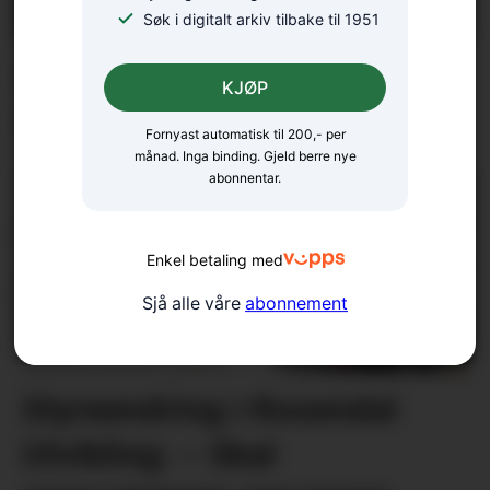
Søk i digitalt arkiv tilbake til 1951
Foredrag på rekke og rad: –
KJØP
Naturen under press
Fornyast automatisk til 200,- per
månad. Inga binding. Gjeld berre nye
abonnentar.
Enkel betaling med
Sjå alle våre
abonnement
Styreendring i Rosendal
Utvikling: – Skal