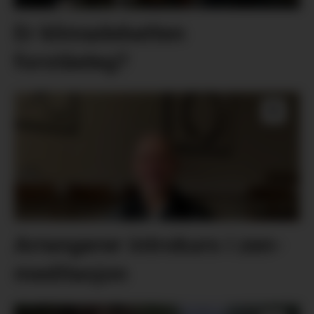
Er klimadebatten
forståeleg?
Arrangerer introkurs i zen-
meditasjon