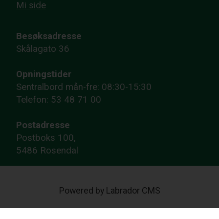
Mi side
Besøksadresse
Skålagato 36
Opningstider
Sentralbord mån-fre: 08:30-15:30
Telefon: 53 48 71 00
Postadresse
Postboks 100,
5486 Rosendal
Powered by Labrador CMS