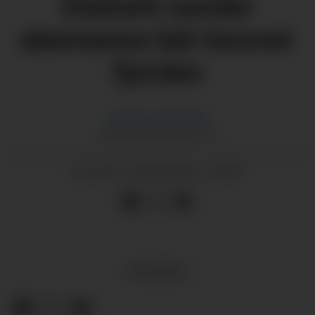
Statnett sender
ubemanna båt innover
fjorden
Karoline
Gjerde Eik
KAROLINE@GRENDA.NO
02.02.2026 - 05:00
PUBLISERT
NYHENDE